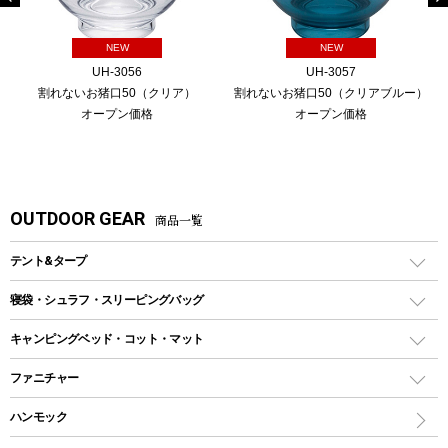
NEW
NEW
UH-3056
UH-3057
割れないお猪口50（クリア）
割れないお猪口50（クリアブルー）
オープン価格
オープン価格
OUTDOOR GEAR
商品一覧
テント&タープ
テント
寝袋・シュラフ・スリーピングバッグ
ドームテント
レクタングラー型（封筒型）シュラフ
キャンピングベッド・コット・マット
ツールームテント
マミー型（人形型）シュラフ
キャンピングベッド・コット
ファニチャー
ワンポールテント
インナーシュラフ
マット
アウトドアテーブル
ハンモック
シェルターテント
インフレータブルマット
ワンタッチテント
アウトドアチェア