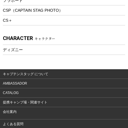
フラボード
トレッキングアクセサリー
CSP（CAPTAIN STAG PHOTO）
プレイグッズ
CS＋
ウェルネス
アクセサリー
CHARACTER
キャラクター
ウェア、タオル
フィットネス
ディズニー
ウェア
アクセサリー
キャプテンスタッグ について
AMBASSADOR
CATALOG
提携キャンプ場・関連サイト
会社案内
よくある質問