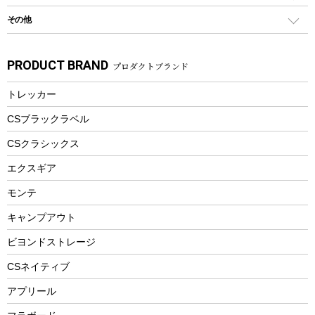
食器類
SUP
バーベキューツール
シティサイクル
スーツケース
ボディボード
その他
カトラリー
パドル
焚き火アクセサリー
子供向け自転車
その他アウトドア雑貨
ラッシュガード
ガーデニング
タンブラー
フローティングベスト
スモーカー、燻製器
自転車部品
ビーチサンダル
カラビナ
PRODUCT BRAND
プロダクトブランド
湯たんぽ
マグカップ、カップ
ヘルメット
燃料・着火剤・炭
テント
自転車用アクセサリー
レイン
防災用品
ステンレスボトル
エアーポンプ
トレッカー
パラソル
スプレー関係
自転車ウェア
フードボトル
フローティングベスト
アクセサリー
ツール、他
CSブラックラベル
ヘルメット
コーヒー&ミル
CSクラシックス
エアーポンプ
トレー
エクスギア
ビーチテント
ランチョンマット
モンテ
ウィンター
ランチボックス
キャンプアウト
スノーシュー
ピクニックセット
防寒ウェア
ビヨンドストレージ
ツール&アクセサリー
CSネイティブ
トレッキング
アプリール
トレッキングステッキ