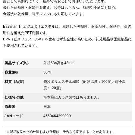
落としても割れにくく、屋外でも安心してお使いいただけます。
優れた耐熱性・耐冷性を備え、お茶はもちろん、熱燗や冷酒にも対応。
食器洗い乾燥機、電子レンジにも対応しています。
Eastman Tritan?コポリエステルは、卓越した強靭性、耐薬品性、耐熱性、高透
明性を備えたPET樹脂です。
BPA（ビスフェノールA）を含有せず安全性が高いため、乳児用品や医療部品に
も使用されています。
製品サイズ(約)
外径63×高さ43mm
容量(約)
50ml
材質（品質）
飽和ポリエステル樹脂（耐熱温度：100度／耐冷温
度：-20度）
仕様/その他
※本品はガラス製ではありません。
原産国
日本
JANコード
4560464299090
※製品改良のため外観および仕様は、予告なく変更することがあります。