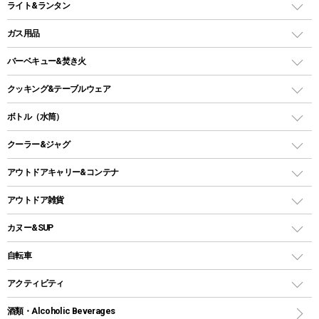
ライト&ランタン
ピロー
ソロテント
レジャーシート
LEDランタン
ガス用品
ロッジ型・オリジナルテント
ファニチャーアクセサリー
ガスランタン
ガスバーナー
タープ
バーベキュー&焚き火
オイルランタン
ガスコンロ
ヘキサタープ
バーベキューコンロ、グリル
クッキング&テーブルウェア
ランタンスタンド
スクエアタープ（レクタタープ）
ガス缶
スタンダードタイプグリル
ダッチオーブン
ボトル（水筒）
LEDライト
メッシュタープ
ガスランタン
焚き火台タイプ（ロースタイル）グリル
スキレット
ステンレスボトル
クーラー&ジャグ
自立式タープ
ヘッドライト
ガストーチ、ライター
卓上タイプグリル
ホットサンドメーカー
シェルター（スクリーンタープ）
スクリュータイプ
キャンドル
クーラーボックス
アウトドアキャリー&コンテナ
パーティータイプグリル
クッカー、コッヘル
パラソル
コップ付きタイプ
多用途タイプグリル
クーラーバッグ
アウトドアキャリー
アウトドア雑貨
クッカーセット
テントアクセサリー
ワンタッチタイプ
ソロキャンプ用グリル
ウォータージャグ
コンテナ
バックパック&バッグ
カヌー&SUP
プラスチックボトル
シェラカップ
ペグ
鉄板、アミ
ウォーターボトル
デイパック、ウェストバッグ
ディズニーボトル
ポール
クッキングツール
インフレータブル
自転車
焚き火台&ストーブ
保冷剤
リュック、バックパック
グランドシート
トング
カヌー
火起こし
折りたたみ自転車
アクティビティ
トートバッグ、サコッシュ
ガイドロープ
ナイフ
カヤック
火消し
スポーツサイクル
マリン
酒類・Alcoholic Beverages
ショッピングキャリー
ツール