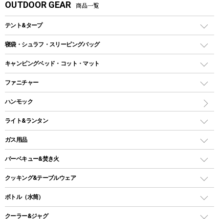
OUTDOOR GEAR
商品一覧
テント&タープ
テント
寝袋・シュラフ・スリーピングバッグ
ドームテント
レクタングラー型（封筒型）シュラフ
キャンピングベッド・コット・マット
ツールームテント
マミー型（人形型）シュラフ
キャンピングベッド・コット
ファニチャー
ワンポールテント
インナーシュラフ
マット
アウトドアテーブル
ハンモック
シェルターテント
インフレータブルマット
ワンタッチテント
アウトドアチェア
ライト&ランタン
ピロー
ソロテント
レジャーシート
LEDランタン
ガス用品
ロッジ型・オリジナルテント
ファニチャーアクセサリー
ガスランタン
ガスバーナー
タープ
バーベキュー&焚き火
オイルランタン
ガスコンロ
ヘキサタープ
バーベキューコンロ、グリル
クッキング&テーブルウェア
ランタンスタンド
スクエアタープ（レクタタープ）
ガス缶
スタンダードタイプグリル
ダッチオーブン
ボトル（水筒）
LEDライト
メッシュタープ
ガスランタン
焚き火台タイプ（ロースタイル）グリル
スキレット
ステンレスボトル
クーラー&ジャグ
自立式タープ
ヘッドライト