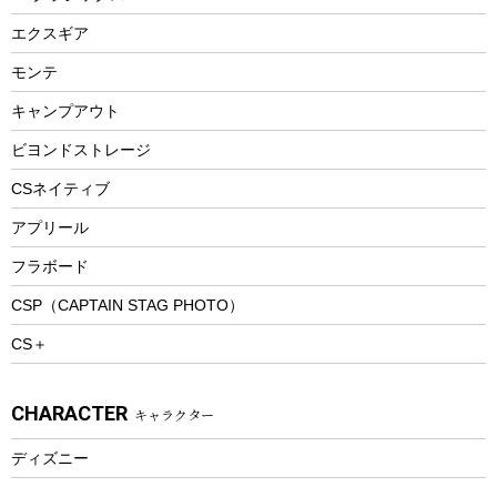
エアーポンプ
トレー
エクスギア
ビーチテント
ランチョンマット
モンテ
ウィンター
ランチボックス
キャンプアウト
スノーシュー
ピクニックセット
防寒ウェア
ビヨンドストレージ
ツール&アクセサリー
CSネイティブ
トレッキング
アプリール
トレッキングステッキ
フラボード
トレッキングアクセサリー
CSP（CAPTAIN STAG PHOTO）
プレイグッズ
CS＋
ウェルネス
アクセサリー
CHARACTER
キャラクター
ウェア、タオル
フィットネス
ディズニー
ウェア