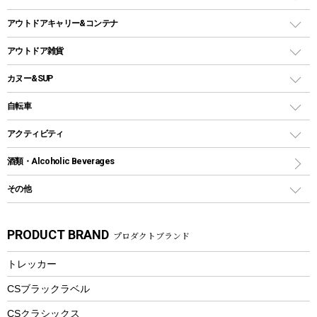
ガストーチ、ライター
卓上タイプグリル
ホットサンドメーカー
シェルター（スクリーンタープ）
スクリュータイプ
キャンドル
クーラーボックス
アウトドアキャリー&コンテナ
パーティータイプグリル
クッカー、コッヘル
パラソル
コップ付きタイプ
多用途タイプグリル
クーラーバッグ
アウトドアキャリー
アウトドア雑貨
クッカーセット
テントアクセサリー
ワンタッチタイプ
ソロキャンプ用グリル
ウォータージャグ
コンテナ
バックパック&バッグ
カヌー&SUP
プラスチックボトル
シェラカップ
ペグ
鉄板、アミ
ウォーターボトル
デイパック、ウェストバッグ
ディズニーボトル
ポール
クッキングツール
インフレータブル
自転車
焚き火台&ストーブ
保冷剤
リュック、バックパック
グランドシート
トング
カヌー
火起こし
折りたたみ自転車
アクティビティ
トートバッグ、サコッシュ
ガイドロープ
ナイフ
カヤック
火消し
スポーツサイクル
マリン
酒類・Alcoholic Beverages
ショッピングキャリー
ツール
食器類
SUP
バーベキューツール
シティサイクル
スーツケース
ボディボード
その他
カトラリー
パドル
焚き火アクセサリー
子供向け自転車
その他アウトドア雑貨
ラッシュガード
ガーデニング
タンブラー
フローティングベスト
スモーカー、燻製器
自転車部品
ビーチサンダル
カラビナ
PRODUCT BRAND
プロダクトブランド
湯たんぽ
マグカップ、カップ
ヘルメット
燃料・着火剤・炭
テント
自転車用アクセサリー
レイン
防災用品
ステンレスボトル
エアーポンプ
トレッカー
パラソル
スプレー関係
自転車ウェア
フードボトル
フローティングベスト
アクセサリー
ツール、他
CSブラックラベル
ヘルメット
コーヒー&ミル
CSクラシックス