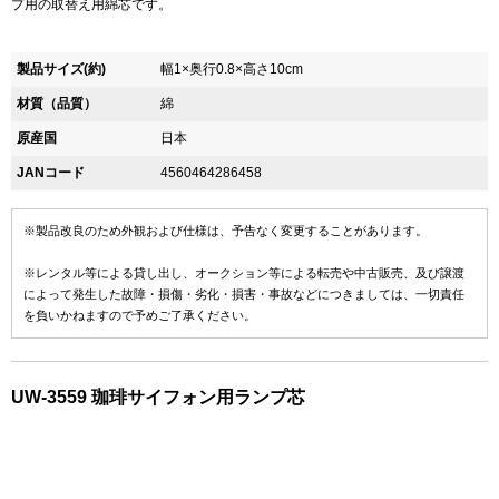
プ用の取替え用綿芯です。
製品サイズ(約)
幅1×奥行0.8×高さ10cm
材質（品質）
綿
原産国
日本
JANコード
4560464286458
※製品改良のため外観および仕様は、予告なく変更することがあります。
※レンタル等による貸し出し、オークション等による転売や中古販売、及び譲渡
によって発生した故障・損傷・劣化・損害・事故などにつきましては、一切責任
を負いかねますので予めご了承ください。
UW-3559 珈琲サイフォン用ランプ芯