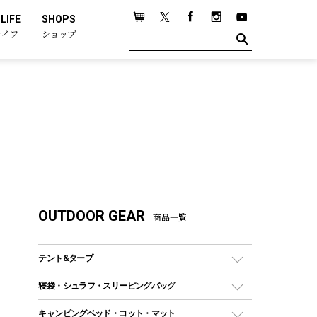
LIFE
SHOPS
ライフ
ショップ
OUTDOOR GEAR
商品一覧
テント&タープ
テント
寝袋・シュラフ・スリーピングバッグ
ドームテント
レクタングラー型（封筒型）シュラフ
キャンピングベッド・コット・マット