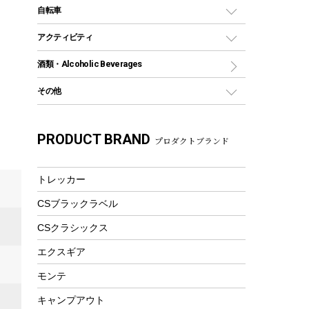
デイパック、ウェストバッグ
ディズニーボトル
ポール
クッキングツール
インフレータブル
自転車
焚き火台&ストーブ
保冷剤
リュック、バックパック
グランドシート
トング
カヌー
火起こし
折りたたみ自転車
アクティビティ
トートバッグ、サコッシュ
ガイドロープ
ナイフ
カヤック
火消し
スポーツサイクル
マリン
酒類・Alcoholic Beverages
ショッピングキャリー
ツール
食器類
SUP
バーベキューツール
シティサイクル
スーツケース
ボディボード
その他
カトラリー
パドル
焚き火アクセサリー
子供向け自転車
その他アウトドア雑貨
ラッシュガード
ガーデニング
タンブラー
フローティングベスト
スモーカー、燻製器
自転車部品
ビーチサンダル
カラビナ
PRODUCT BRAND
湯たんぽ
マグカップ、カップ
プロダクトブランド
ヘルメット
燃料・着火剤・炭
テント
自転車用アクセサリー
レイン
防災用品
ステンレスボトル
エアーポンプ
パラソル
スプレー関係
自転車ウェア
トレッカー
フードボトル
フローティングベスト
アクセサリー
ツール、他
CSブラックラベル
ヘルメット
コーヒー&ミル
エアーポンプ
CSクラシックス
トレー
ビーチテント
ランチョンマット
エクスギア
ウィンター
ランチボックス
モンテ
スノーシュー
ピクニックセット
キャンプアウト
防寒ウェア