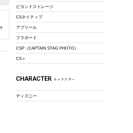
ビヨンドストレージ
ツール&アクセサリー
トレッキング
CSネイティブ
トレッキングステッキ
アプリール
を
トレッキングアクセサリー
フラボード
プレイグッズ
CSP（CAPTAIN STAG PHOTO）
ウェルネス
CS＋
アクセサリー
ウェア、タオル
CHARACTER
キャラクター
フィットネス
ウェア
ディズニー
アクセサリー