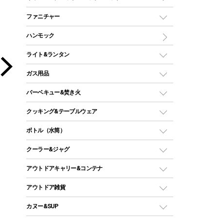
ツールームテント
マミー型（人形型）シュラフ
キャンピングベッド・コット
ファニチャー
ワンポールテント
インナーシュラフ
マット
アウトドアテーブル
ハンモック
シェルターテント
インフレータブルマット
ワンタッチテント
アウトドアチェア
ライト&ランタン
ピロー
ソロテント
レジャーシート
LEDランタン
ガス用品
ロッジ型・オリジナルテント
ファニチャーアクセサリー
ガスランタン
ガスバーナー
タープ
バーベキュー&焚き火
オイルランタン
ガスコンロ
ヘキサタープ
バーベキューコンロ、グリル
クッキング&テーブルウェア
ランタンスタンド
スクエアタープ（レクタタープ）
ガス缶
スタンダードタイプグリル
ダッチオーブン
ボトル（水筒）
LEDライト
メッシュタープ
ガスランタン
焚き火台タイプ（ロースタイル）グリル
スキレット
ステンレスボトル
クーラー&ジャグ
自立式タープ
ヘッドライト
ガストーチ、ライター
卓上タイプグリル
ホットサンドメーカー
シェルター（スクリーンタープ）
スクリュータイプ
キャンドル
クーラーボックス
アウトドアキャリー&コンテナ
パーティータイプグリル
クッカー、コッヘル
パラソル
コップ付きタイプ
多用途タイプグリル
クーラーバッグ
アウトドアキャリー
アウトドア雑貨
クッカーセット
テントアクセサリー
ワンタッチタイプ
ソロキャンプ用グリル
ウォータージャグ
コンテナ
バックパック&バッグ
カヌー&SUP
プラスチックボトル
シェラカップ
ペグ
鉄板、アミ
ウォーターボトル