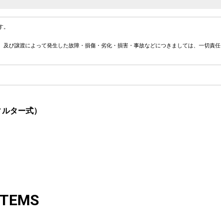
す。
、及び譲渡によって発生した故障・損傷・劣化・損害・事故などにつきましては、一切責任
ィルター式）
ITEMS