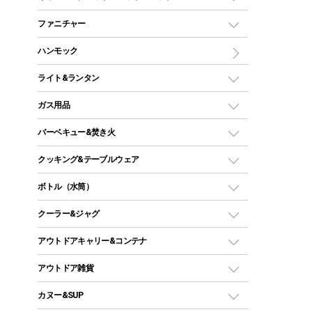
ツールームテント
マミー型（人形型）シュラフ
キャンピングベッド・コット
ファニチャー
ワンポールテント
インナーシュラフ
マット
アウトドアテーブル
ハンモック
シェルターテント
インフレータブルマット
ワンタッチテント
アウトドアチェア
ライト&ランタン
ピロー
ソロテント
レジャーシート
LEDランタン
ガス用品
ロッジ型・オリジナルテント
ファニチャーアクセサリー
ガスランタン
ガスバーナー
タープ
バーベキュー&焚き火
オイルランタン
ガスコンロ
ヘキサタープ
バーベキューコンロ、グリル
クッキング&テーブルウェア
ランタンスタンド
スクエアタープ（レクタタープ）
ガス缶
スタンダードタイプグリル
ダッチオーブン
ボトル（水筒）
LEDライト
メッシュタープ
ガスランタン
焚き火台タイプ（ロースタイル）グリル
スキレット
ステンレスボトル
クーラー&ジャグ
自立式タープ
ヘッドライト
ガストーチ、ライター
卓上タイプグリル
ホットサンドメーカー
シェルター（スクリーンタープ）
スクリュータイプ
キャンドル
クーラーボックス
アウトドアキャリー&コンテナ
パーティータイプグリル
クッカー、コッヘル
パラソル
コップ付きタイプ
多用途タイプグリル
クーラーバッグ
アウトドアキャリー
アウトドア雑貨
クッカーセット
テントアクセサリー
ワンタッチタイプ
ソロキャンプ用グリル
ウォータージャグ
コンテナ
バックパック&バッグ
カヌー&SUP
プラスチックボトル
シェラカップ
ペグ
鉄板、アミ
ウォーターボトル