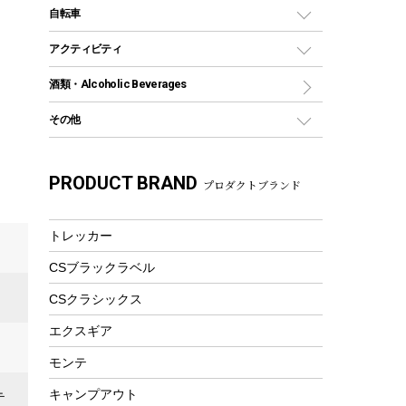
デイパック、ウェストバッグ
ディズニーボトル
ポール
クッキングツール
インフレータブル
自転車
焚き火台&ストーブ
保冷剤
リュック、バックパック
グランドシート
トング
カヌー
火起こし
折りたたみ自転車
アクティビティ
トートバッグ、サコッシュ
ガイドロープ
ナイフ
カヤック
火消し
スポーツサイクル
マリン
酒類・Alcoholic Beverages
ショッピングキャリー
ツール
食器類
SUP
バーベキューツール
シティサイクル
スーツケース
ボディボード
その他
カトラリー
パドル
焚き火アクセサリー
子供向け自転車
その他アウトドア雑貨
ラッシュガード
ガーデニング
タンブラー
フローティングベスト
スモーカー、燻製器
自転車部品
ビーチサンダル
カラビナ
PRODUCT BRAND
湯たんぽ
マグカップ、カップ
プロダクトブランド
ヘルメット
燃料・着火剤・炭
テント
自転車用アクセサリー
レイン
防災用品
ステンレスボトル
エアーポンプ
パラソル
スプレー関係
自転車ウェア
トレッカー
フードボトル
フローティングベスト
アクセサリー
ツール、他
CSブラックラベル
ヘルメット
コーヒー&ミル
エアーポンプ
CSクラシックス
トレー
ビーチテント
ランチョンマット
エクスギア
ウィンター
ランチボックス
モンテ
スノーシュー
ピクニックセット
キャンプアウト
テ
防寒ウェア