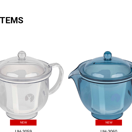
ITEMS
NEW
NEW
UH-3059
UH-3060