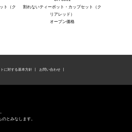
ット（ク
割れないティーポット・カップセット（ク
珈琲簡易ドリ
リアレッド）
オープン価格
ントに対する基本方針
お問い合わせ
す。
ものとみなします。