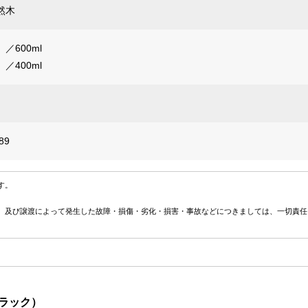
然木
／600ml
／400ml
89
す。
、及び譲渡によって発生した故障・損傷・劣化・損害・事故などにつきましては、一切責任
ブラック）