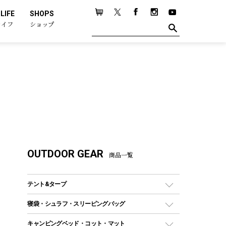
LIFE
SHOPS
ライフ
ショップ
OUTDOOR GEAR
商品一覧
テント&タープ
テント
寝袋・シュラフ・スリーピングバッグ
ドームテント
レクタングラー型（封筒型）シュラフ
キャンピングベッド・コット・マット