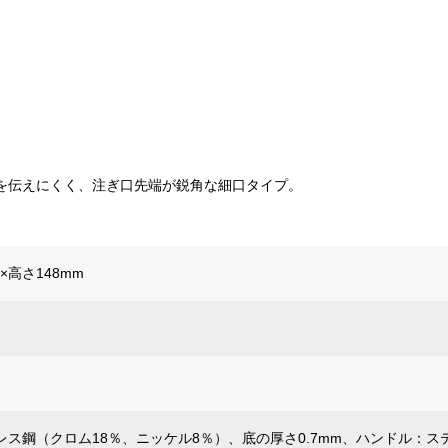
を伝えにくく、注ぎ口先端が鋭角な細口タイプ。
2×高さ148mm
レス鋼（クロム18％、ニッケル8％）、底の厚さ0.7mm、ハンドル：ス