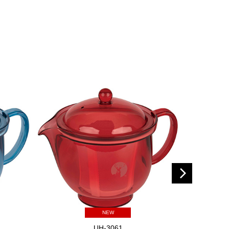
NEW
UH-3061