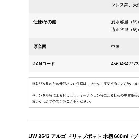
ンレス鋼、天
仕様/その他
満水容量（約）
適正容量（約）
原産国
中国
JANコード
45604642772
※製品改良のため外観および仕様は、予告なく変更することがありま
※レンタル等による貸し出し、オークション等による転売や中古販売
負いかねますので予めご了承ください。
UW-3543 アルゴ ドリップポット 木柄 600ml（