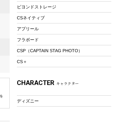
ビヨンドストレージ
ツール&アクセサリー
トレッキング
CSネイティブ
トレッキングステッキ
アプリール
トレッキングアクセサリー
フラボード
プレイグッズ
CSP（CAPTAIN STAG PHOTO）
ウェルネス
CS＋
アクセサリー
ウェア、タオル
CHARACTER
キャラクター
フィットネス
ウェア
を
ディズニー
アクセサリー