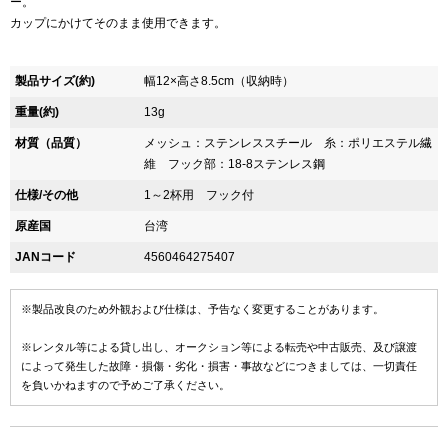
ー。
カップにかけてそのまま使用できます。
製品サイズ(約)
幅12×高さ8.5cm（収納時）
重量(約)
13g
材質（品質）
メッシュ：ステンレススチール 糸：ポリエステル繊
維 フック部：18-8ステンレス鋼
仕様/その他
1～2杯用 フック付
原産国
台湾
JANコード
4560464275407
※製品改良のため外観および仕様は、予告なく変更することがあります。
※レンタル等による貸し出し、オークション等による転売や中古販売、及び譲渡
によって発生した故障・損傷・劣化・損害・事故などにつきましては、一切責任
を負いかねますので予めご了承ください。