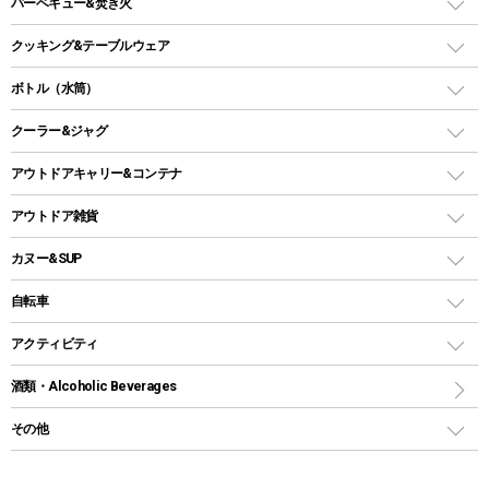
ガスバーナー
タープ
バーベキュー&焚き火
オイルランタン
ガスコンロ
ヘキサタープ
バーベキューコンロ、グリル
クッキング&テーブルウェア
ランタンスタンド
スクエアタープ（レクタタープ）
ガス缶
スタンダードタイプグリル
ダッチオーブン
ボトル（水筒）
LEDライト
メッシュタープ
ガスランタン
焚き火台タイプ（ロースタイル）グリル
スキレット
ステンレスボトル
クーラー&ジャグ
自立式タープ
ヘッドライト
ガストーチ、ライター
卓上タイプグリル
ホットサンドメーカー
シェルター（スクリーンタープ）
スクリュータイプ
キャンドル
クーラーボックス
アウトドアキャリー&コンテナ
パーティータイプグリル
クッカー、コッヘル
パラソル
コップ付きタイプ
多用途タイプグリル
クーラーバッグ
アウトドアキャリー
アウトドア雑貨
クッカーセット
テントアクセサリー
ワンタッチタイプ
ソロキャンプ用グリル
ウォータージャグ
コンテナ
バックパック&バッグ
カヌー&SUP
プラスチックボトル
シェラカップ
ペグ
鉄板、アミ
ウォーターボトル
デイパック、ウェストバッグ
ディズニーボトル
ポール
クッキングツール
インフレータブル
自転車
焚き火台&ストーブ
保冷剤
リュック、バックパック
グランドシート
トング
カヌー
火起こし
折りたたみ自転車
アクティビティ
トートバッグ、サコッシュ
ガイドロープ
ナイフ
カヤック
火消し
スポーツサイクル
マリン
酒類・Alcoholic Beverages
ショッピングキャリー
ツール
食器類
SUP
バーベキューツール
シティサイクル
スーツケース
ボディボード
その他
カトラリー
パドル
焚き火アクセサリー
子供向け自転車
その他アウトドア雑貨
ラッシュガード
ガーデニング
タンブラー
フローティングベスト
スモーカー、燻製器
自転車部品
ビーチサンダル
カラビナ