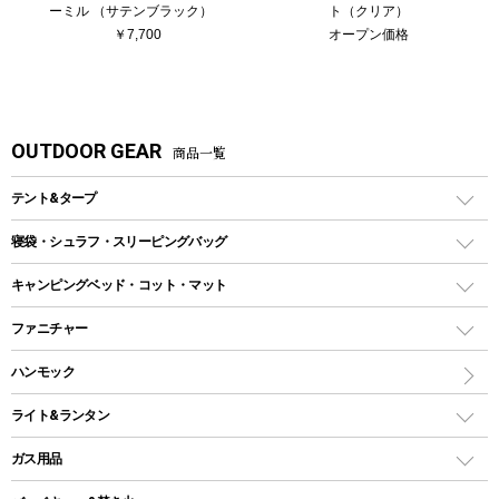
ーミル （サテンブラック）
ト（クリア）
￥7,700
オープン価格
OUTDOOR GEAR
商品一覧
テント&タープ
テント
寝袋・シュラフ・スリーピングバッグ
ドームテント
レクタングラー型（封筒型）シュラフ
キャンピングベッド・コット・マット
ツールームテント
マミー型（人形型）シュラフ
キャンピングベッド・コット
ファニチャー
ワンポールテント
インナーシュラフ
マット
アウトドアテーブル
ハンモック
シェルターテント
インフレータブルマット
ワンタッチテント
アウトドアチェア
ライト&ランタン
ピロー
ソロテント
レジャーシート
LEDランタン
ガス用品
ロッジ型・オリジナルテント
ファニチャーアクセサリー
ガスランタン