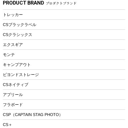
PRODUCT BRAND
プロダクトブランド
湯たんぽ
マグカップ、カップ
ヘルメット
燃料・着火剤・炭
テント
自転車用アクセサリー
レイン
防災用品
ステンレスボトル
エアーポンプ
トレッカー
パラソル
スプレー関係
自転車ウェア
フードボトル
フローティングベスト
アクセサリー
ツール、他
CSブラックラベル
ヘルメット
コーヒー&ミル
CSクラシックス
エアーポンプ
トレー
エクスギア
ビーチテント
ランチョンマット
モンテ
ウィンター
ランチボックス
キャンプアウト
スノーシュー
ピクニックセット
防寒ウェア
ビヨンドストレージ
ツール&アクセサリー
CSネイティブ
トレッキング
アプリール
トレッキングステッキ
フラボード
トレッキングアクセサリー
CSP（CAPTAIN STAG PHOTO）
プレイグッズ
CS＋
ウェルネス