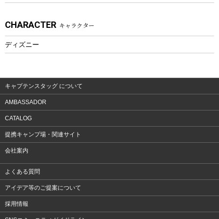
アクセサリー
CHARACTER
キャラクター
ウェア、タオル
フィットネス
ディズニー
ウェア
アクセサリー
キャプテンスタッグ について
AMBASSADOR
CATALOG
提携キャンプ場・関連サイト
会社案内
よくある質問
アイデア等のご提案について
採用情報