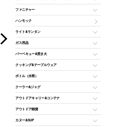
ツールームテント
マミー型（人形型）シュラフ
キャンピングベッド・コット
ファニチャー
ワンポールテント
インナーシュラフ
マット
アウトドアテーブル
ハンモック
シェルターテント
インフレータブルマット
ワンタッチテント
アウトドアチェア
ライト&ランタン
ピロー
ソロテント
レジャーシート
LEDランタン
ガス用品
ロッジ型・オリジナルテント
ファニチャーアクセサリー
ガスランタン
ガスバーナー
タープ
バーベキュー&焚き火
オイルランタン
ガスコンロ
ヘキサタープ
バーベキューコンロ、グリル
クッキング&テーブルウェア
ランタンスタンド
スクエアタープ（レクタタープ）
ガス缶
スタンダードタイプグリル
ダッチオーブン
ボトル（水筒）
LEDライト
メッシュタープ
ガスランタン
焚き火台タイプ（ロースタイル）グリル
スキレット
ステンレスボトル
クーラー&ジャグ
自立式タープ
ヘッドライト
ガストーチ、ライター
卓上タイプグリル
ホットサンドメーカー
シェルター（スクリーンタープ）
スクリュータイプ
キャンドル
クーラーボックス
アウトドアキャリー&コンテナ
パーティータイプグリル
クッカー、コッヘル
パラソル
コップ付きタイプ
多用途タイプグリル
クーラーバッグ
アウトドアキャリー
アウトドア雑貨
クッカーセット
テントアクセサリー
ワンタッチタイプ
ソロキャンプ用グリル
ウォータージャグ
コンテナ
バックパック&バッグ
カヌー&SUP
プラスチックボトル
シェラカップ
ペグ
鉄板、アミ
ウォーターボトル