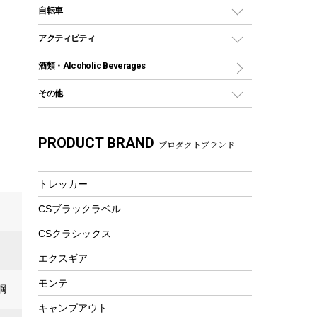
デイパック、ウェストバッグ
ディズニーボトル
ポール
クッキングツール
インフレータブル
自転車
焚き火台&ストーブ
保冷剤
リュック、バックパック
グランドシート
トング
カヌー
火起こし
折りたたみ自転車
アクティビティ
トートバッグ、サコッシュ
ガイドロープ
ナイフ
カヤック
火消し
スポーツサイクル
マリン
酒類・Alcoholic Beverages
ショッピングキャリー
ツール
食器類
SUP
バーベキューツール
シティサイクル
スーツケース
ボディボード
その他
カトラリー
パドル
焚き火アクセサリー
子供向け自転車
その他アウトドア雑貨
ラッシュガード
ガーデニング
タンブラー
フローティングベスト
スモーカー、燻製器
自転車部品
ビーチサンダル
カラビナ
PRODUCT BRAND
湯たんぽ
マグカップ、カップ
プロダクトブランド
ヘルメット
燃料・着火剤・炭
テント
自転車用アクセサリー
レイン
防災用品
ステンレスボトル
エアーポンプ
パラソル
スプレー関係
自転車ウェア
トレッカー
フードボトル
フローティングベスト
アクセサリー
ツール、他
CSブラックラベル
ヘルメット
コーヒー&ミル
エアーポンプ
CSクラシックス
トレー
ビーチテント
ランチョンマット
エクスギア
ウィンター
ランチボックス
モンテ
鋼
スノーシュー
ピクニックセット
キャンプアウト
防寒ウェア