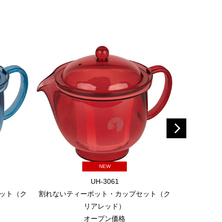
NEW
UH-3061
ット（ク
割れないティーポット・カップセット（ク
珈琲簡易ドリ
リアレッド）
オープン価格