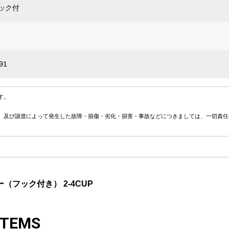
ック付
91
す。
、及び譲渡によって発生した故障・損傷・劣化・損害・事故などにつきましては、一切責任
（フック付き） 2-4CUP
ITEMS