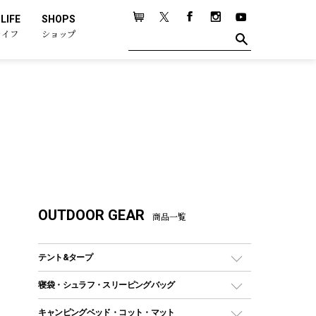
LIFE
SHOPS
ライフ
ショップ
OUTDOOR GEAR
商品一覧
テント&タープ
テント
寝袋・シュラフ・スリーピングバッグ
ドームテント
レクタングラー型（封筒型）シュラフ
キャンピングベッド・コット・マット