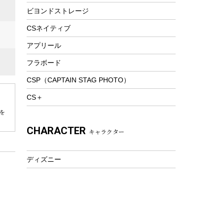
ビヨンドストレージ
ツール&アクセサリー
トレッキング
CSネイティブ
トレッキングステッキ
アプリール
トレッキングアクセサリー
フラボード
プレイグッズ
CSP（CAPTAIN STAG PHOTO）
ウェルネス
CS＋
アクセサリー
を
ウェア、タオル
CHARACTER
キャラクター
フィットネス
ウェア
ディズニー
アクセサリー