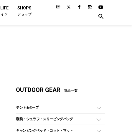
LIFE
SHOPS
ライフ
ショップ
OUTDOOR GEAR
商品一覧
テント&タープ
テント
寝袋・シュラフ・スリーピングバッグ
ドームテント
レクタングラー型（封筒型）シュラフ
キャンピングベッド・コット・マット