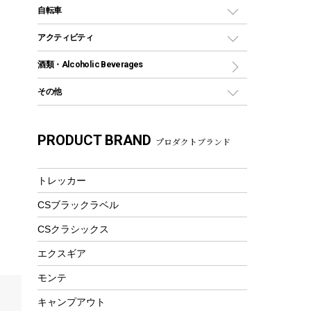
デイパック、ウェストバッグ
ディズニーボトル
ポール
クッキングツール
インフレータブル
自転車
焚き火台&ストーブ
保冷剤
リュック、バックパック
グランドシート
トング
カヌー
火起こし
折りたたみ自転車
アクティビティ
トートバッグ、サコッシュ
ガイドロープ
ナイフ
カヤック
火消し
スポーツサイクル
マリン
酒類・Alcoholic Beverages
ショッピングキャリー
ツール
食器類
SUP
バーベキューツール
シティサイクル
スーツケース
ボディボード
その他
カトラリー
パドル
焚き火アクセサリー
子供向け自転車
その他アウトドア雑貨
ラッシュガード
ガーデニング
タンブラー
フローティングベスト
スモーカー、燻製器
自転車部品
ビーチサンダル
カラビナ
PRODUCT BRAND
湯たんぽ
マグカップ、カップ
プロダクトブランド
ヘルメット
燃料・着火剤・炭
テント
自転車用アクセサリー
レイン
防災用品
ステンレスボトル
エアーポンプ
パラソル
スプレー関係
自転車ウェア
トレッカー
フードボトル
フローティングベスト
アクセサリー
ツール、他
CSブラックラベル
ヘルメット
コーヒー&ミル
エアーポンプ
CSクラシックス
トレー
ビーチテント
ランチョンマット
エクスギア
ウィンター
ランチボックス
モンテ
スノーシュー
ピクニックセット
キャンプアウト
防寒ウェア