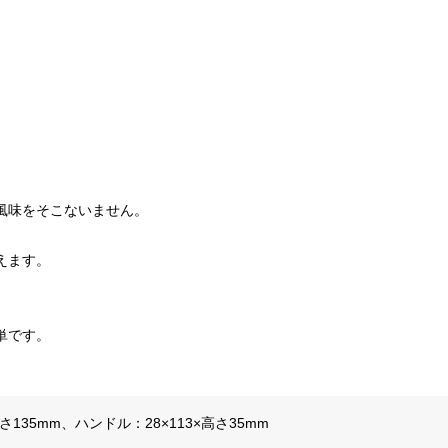
風味をそこないません。
えます。
単です。
さ135mm、ハンドル：28×113×高さ35mm