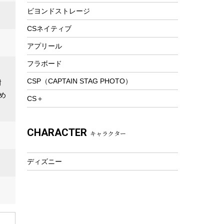
ビヨンドストレージ
ツール&アクセサリー
トレッキング
CSネイティブ
トレッキングステッキ
アプリール
トレッキングアクセサリー
フラボード
プレイグッズ
CSP（CAPTAIN STAG PHOTO）
耐
ウェルネス
め
CS＋
アクセサリー
ウェア、タオル
CHARACTER
キャラクター
フィットネス
ウェア
ディズニー
アクセサリー