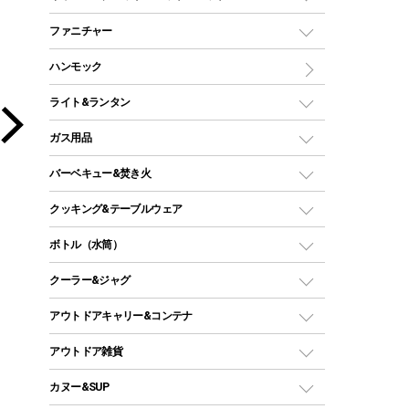
ツールームテント
マミー型（人形型）シュラフ
キャンピングベッド・コット
ファニチャー
ワンポールテント
インナーシュラフ
マット
アウトドアテーブル
ハンモック
シェルターテント
インフレータブルマット
ワンタッチテント
アウトドアチェア
ライト&ランタン
ピロー
ソロテント
レジャーシート
LEDランタン
ガス用品
ロッジ型・オリジナルテント
ファニチャーアクセサリー
ガスランタン
ガスバーナー
タープ
バーベキュー&焚き火
オイルランタン
ガスコンロ
ヘキサタープ
バーベキューコンロ、グリル
クッキング&テーブルウェア
ランタンスタンド
スクエアタープ（レクタタープ）
ガス缶
スタンダードタイプグリル
ダッチオーブン
ボトル（水筒）
LEDライト
メッシュタープ
ガスランタン
焚き火台タイプ（ロースタイル）グリル
スキレット
ステンレスボトル
クーラー&ジャグ
自立式タープ
ヘッドライト
ガストーチ、ライター
卓上タイプグリル
ホットサンドメーカー
シェルター（スクリーンタープ）
スクリュータイプ
キャンドル
クーラーボックス
アウトドアキャリー&コンテナ
パーティータイプグリル
クッカー、コッヘル
パラソル
コップ付きタイプ
多用途タイプグリル
クーラーバッグ
アウトドアキャリー
アウトドア雑貨
クッカーセット
テントアクセサリー
ワンタッチタイプ
ソロキャンプ用グリル
ウォータージャグ
コンテナ
バックパック&バッグ
カヌー&SUP
プラスチックボトル
シェラカップ
ペグ
鉄板、アミ
ウォーターボトル