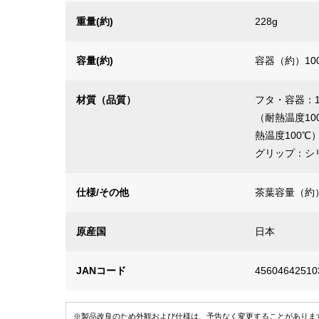
重量(約)
228g
容量(約)
容器（約）100
材質（品質）
フタ・容器：
（耐熱温度1
熱温度100
グリップ：シ
仕様/その他
茶葉容量（約
原産国
日本
JANコード
45604642510
※製品改良のため外観および仕様は、予告なく変更することがありま