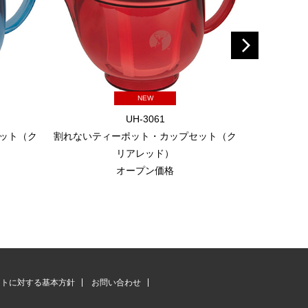
NEW
UH-3061
ット（ク
割れないティーポット・カップセット（ク
珈琲簡易ドリ
リアレッド）
オープン価格
ントに対する基本方針
お問い合わせ