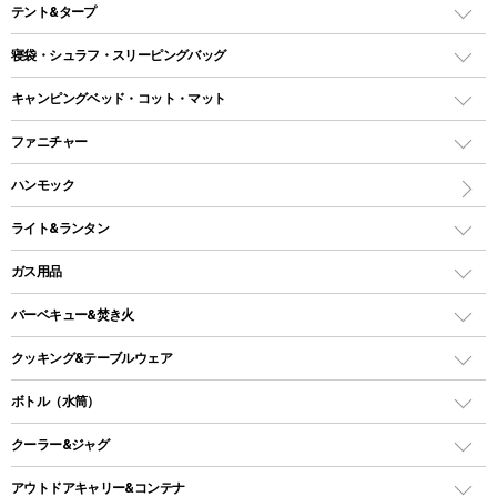
テント&タープ
テント
寝袋・シュラフ・スリーピングバッグ
ドームテント
レクタングラー型（封筒型）シュラフ
キャンピングベッド・コット・マット
ツールームテント
マミー型（人形型）シュラフ
キャンピングベッド・コット
ファニチャー
ワンポールテント
インナーシュラフ
マット
アウトドアテーブル
ハンモック
シェルターテント
インフレータブルマット
ワンタッチテント
アウトドアチェア
ライト&ランタン
ピロー
ソロテント
レジャーシート
LEDランタン
ガス用品
ロッジ型・オリジナルテント
ファニチャーアクセサリー
ガスランタン
ガスバーナー
タープ
バーベキュー&焚き火
オイルランタン
ガスコンロ
ヘキサタープ
バーベキューコンロ、グリル
クッキング&テーブルウェア
ランタンスタンド
スクエアタープ（レクタタープ）
ガス缶
スタンダードタイプグリル
ダッチオーブン
ボトル（水筒）
LEDライト
メッシュタープ
ガスランタン
焚き火台タイプ（ロースタイル）グリル
スキレット
ステンレスボトル
クーラー&ジャグ
自立式タープ
ヘッドライト
ガストーチ、ライター
卓上タイプグリル
ホットサンドメーカー
シェルター（スクリーンタープ）
スクリュータイプ
キャンドル
クーラーボックス
アウトドアキャリー&コンテナ
パーティータイプグリル