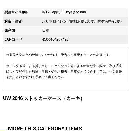
製品サイズ(約)
幅193×奥行118×高さ55mm
材質（品質）
ポリプロピレン（耐熱温度120度、耐冷温度-20度）
原産国
日本
JANコード
4560464287493
※製品改良のため外観および仕様は、予告なく変更することがあります。
※レンタル等による貸し出し、オークション等による転売や中古販売、及び譲渡
によって発生した故障・損傷・劣化・損害・事故などにつきましては、一切責任
を負いかねますので予めご了承ください。
UW-2046 ストッカーケース（カーキ）
MORE THIS CATEGORY ITEMS