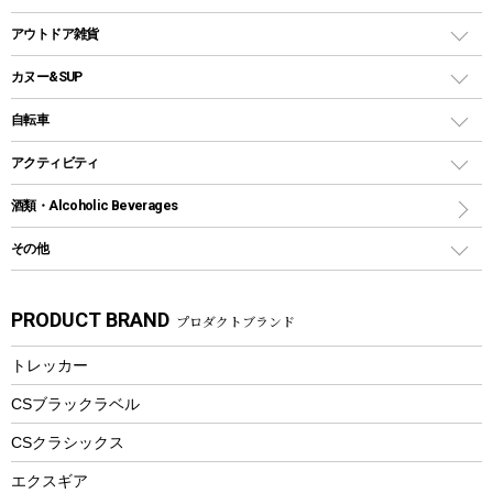
クッカー、コッヘル
パラソル
コップ付きタイプ
多用途タイプグリル
クーラーバッグ
アウトドアキャリー
アウトドア雑貨
クッカーセット
テントアクセサリー
ワンタッチタイプ
ソロキャンプ用グリル
ウォータージャグ
コンテナ
バックパック&バッグ
カヌー&SUP
プラスチックボトル
シェラカップ
ペグ
鉄板、アミ
ウォーターボトル
デイパック、ウェストバッグ
ディズニーボトル
ポール
クッキングツール
インフレータブル
自転車
焚き火台&ストーブ
保冷剤
リュック、バックパック
グランドシート
トング
カヌー
火起こし
折りたたみ自転車
アクティビティ
トートバッグ、サコッシュ
ガイドロープ
ナイフ
カヤック
火消し
スポーツサイクル
マリン
酒類・Alcoholic Beverages
ショッピングキャリー
ツール
食器類
SUP
バーベキューツール
シティサイクル
スーツケース
ボディボード
その他
カトラリー
パドル
焚き火アクセサリー
子供向け自転車
その他アウトドア雑貨
ラッシュガード
ガーデニング
タンブラー
フローティングベスト
スモーカー、燻製器
自転車部品
ビーチサンダル
カラビナ
PRODUCT BRAND
プロダクトブランド
湯たんぽ
マグカップ、カップ
ヘルメット
燃料・着火剤・炭
テント
自転車用アクセサリー
レイン
防災用品
ステンレスボトル
エアーポンプ
トレッカー
パラソル
スプレー関係
自転車ウェア
フードボトル
フローティングベスト
アクセサリー
ツール、他
CSブラックラベル
ヘルメット
コーヒー&ミル
CSクラシックス
エアーポンプ
トレー
エクスギア
ビーチテント