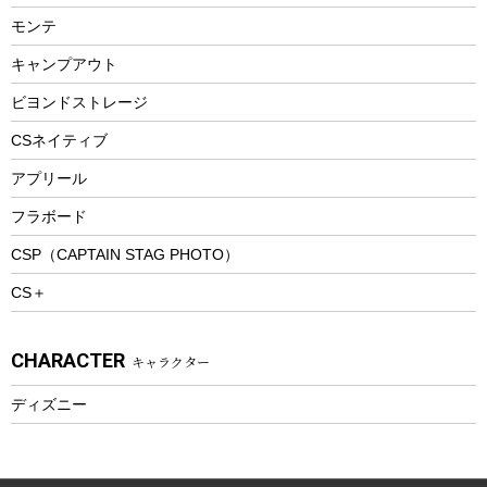
ランチョンマット
モンテ
ウィンター
ランチボックス
キャンプアウト
スノーシュー
ピクニックセット
防寒ウェア
ビヨンドストレージ
ツール&アクセサリー
CSネイティブ
トレッキング
アプリール
トレッキングステッキ
フラボード
トレッキングアクセサリー
CSP（CAPTAIN STAG PHOTO）
プレイグッズ
CS＋
ウェルネス
アクセサリー
CHARACTER
キャラクター
ウェア、タオル
フィットネス
ディズニー
ウェア
アクセサリー