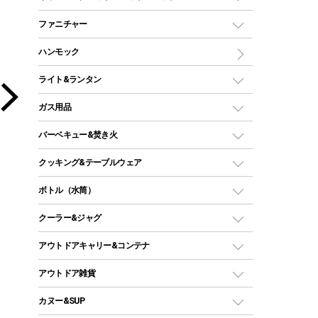
ツールームテント
マミー型（人形型）シュラフ
キャンピングベッド・コット
ファニチャー
ワンポールテント
インナーシュラフ
マット
アウトドアテーブル
ハンモック
シェルターテント
インフレータブルマット
ワンタッチテント
アウトドアチェア
ライト&ランタン
ピロー
ソロテント
レジャーシート
LEDランタン
ガス用品
ロッジ型・オリジナルテント
ファニチャーアクセサリー
ガスランタン
ガスバーナー
タープ
バーベキュー&焚き火
オイルランタン
ガスコンロ
ヘキサタープ
バーベキューコンロ、グリル
クッキング&テーブルウェア
ランタンスタンド
スクエアタープ（レクタタープ）
ガス缶
スタンダードタイプグリル
ダッチオーブン
ボトル（水筒）
LEDライト
メッシュタープ
ガスランタン
焚き火台タイプ（ロースタイル）グリル
スキレット
ステンレスボトル
クーラー&ジャグ
自立式タープ
ヘッドライト
ガストーチ、ライター
卓上タイプグリル
ホットサンドメーカー
シェルター（スクリーンタープ）
スクリュータイプ
キャンドル
クーラーボックス
アウトドアキャリー&コンテナ
パーティータイプグリル
クッカー、コッヘル
パラソル
コップ付きタイプ
多用途タイプグリル
クーラーバッグ
アウトドアキャリー
アウトドア雑貨
クッカーセット
テントアクセサリー
ワンタッチタイプ
ソロキャンプ用グリル
ウォータージャグ
コンテナ
バックパック&バッグ
カヌー&SUP
プラスチックボトル
シェラカップ
ペグ
鉄板、アミ
ウォーターボトル