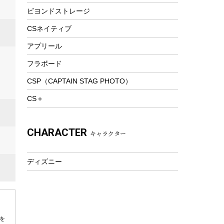
ビヨンドストレージ
ツール&アクセサリー
トレッキング
CSネイティブ
トレッキングステッキ
アプリール
トレッキングアクセサリー
フラボード
プレイグッズ
CSP（CAPTAIN STAG PHOTO）
ウェルネス
CS＋
アクセサリー
ウェア、タオル
CHARACTER
キャラクター
フィットネス
ウェア
ディズニー
アクセサリー
を