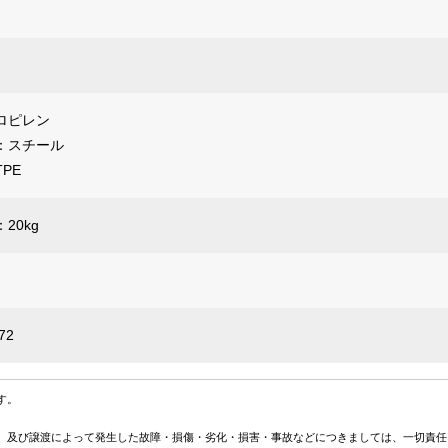
ロピレン
：スチール
PE
20kg
72
す。
、及び譲渡によって発生した故障・損傷・劣化・損害・事故などにつきましては、一切責任