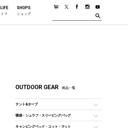
LIFE
SHOPS
ライフ
ショップ
OUTDOOR GEAR
商品一覧
テント&タープ
テント
寝袋・シュラフ・スリーピングバッグ
ドームテント
レクタングラー型（封筒型）シュラフ
キャンピングベッド・コット・マット