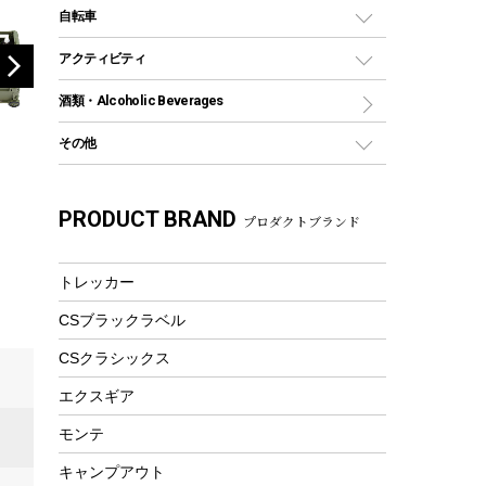
デイパック、ウェストバッグ
ディズニーボトル
ポール
クッキングツール
インフレータブル
自転車
焚き火台&ストーブ
保冷剤
リュック、バックパック
グランドシート
トング
カヌー
火起こし
折りたたみ自転車
アクティビティ
トートバッグ、サコッシュ
ガイドロープ
ナイフ
カヤック
火消し
スポーツサイクル
マリン
酒類・Alcoholic Beverages
ショッピングキャリー
ツール
食器類
SUP
バーベキューツール
シティサイクル
スーツケース
ボディボード
その他
カトラリー
パドル
焚き火アクセサリー
子供向け自転車
その他アウトドア雑貨
ラッシュガード
ガーデニング
タンブラー
フローティングベスト
スモーカー、燻製器
自転車部品
ビーチサンダル
カラビナ
PRODUCT BRAND
湯たんぽ
マグカップ、カップ
プロダクトブランド
ヘルメット
燃料・着火剤・炭
テント
自転車用アクセサリー
レイン
防災用品
ステンレスボトル
エアーポンプ
パラソル
スプレー関係
自転車ウェア
トレッカー
フードボトル
フローティングベスト
アクセサリー
ツール、他
CSブラックラベル
ヘルメット
コーヒー&ミル
エアーポンプ
CSクラシックス
トレー
ビーチテント
ランチョンマット
エクスギア
ウィンター
ランチボックス
モンテ
スノーシュー
ピクニックセット
キャンプアウト
防寒ウェア