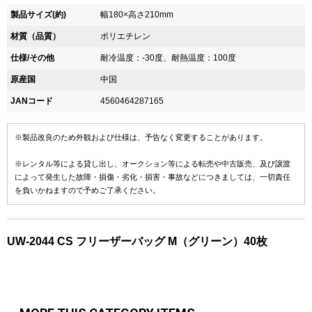
製品サイズ(約)
幅180×高さ210mm
材質（品質）
ポリエチレン
仕様/その他
耐冷温度：-30度、耐熱温度：100度
原産国
中国
JANコード
4560464287165
※製品改良のため外観および仕様は、予告なく変更することがあります。
※レンタル等による貸し出し、オークション等による転売や中古販売、及び譲渡
によって発生した故障・損傷・劣化・損害・事故などにつきましては、一切責任
を負いかねますので予めご了承ください。
UW-2044 CS フリーザーバッグ M（グリーン）40枚