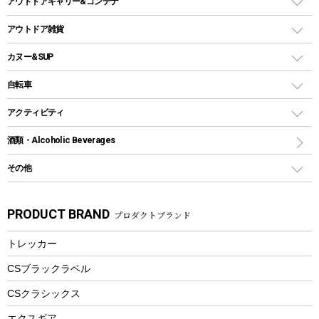
アウトドアキャリー&コンテナ
クッカー、コッヘル
パラソル
コップ付きタイプ
多用途タイプグリル
クーラーバッグ
アウトドアキャリー
アウトドア雑貨
クッカーセット
テントアクセサリー
ワンタッチタイプ
ソロキャンプ用グリル
ウォータージャグ
コンテナ
バックパック&バッグ
カヌー&SUP
プラスチックボトル
シェラカップ
ペグ
鉄板、アミ
ウォーターボトル
デイパック、ウェストバッグ
ディズニーボトル
ポール
クッキングツール
インフレータブル
自転車
焚き火台&ストーブ
保冷剤
リュック、バックパック
グランドシート
トング
カヌー
火起こし
折りたたみ自転車
アクティビティ
トートバッグ、サコッシュ
ガイドロープ
ナイフ
カヤック
火消し
スポーツサイクル
マリン
酒類・Alcoholic Beverages
ショッピングキャリー
ツール
食器類
SUP
バーベキューツール
シティサイクル
スーツケース
ボディボード
その他
カトラリー
パドル
焚き火アクセサリー
子供向け自転車
その他アウトドア雑貨
ラッシュガード
ガーデニング
タンブラー
フローティングベスト
スモーカー、燻製器
自転車部品
ビーチサンダル
カラビナ
PRODUCT BRAND
プロダクトブランド
湯たんぽ
マグカップ、カップ
ヘルメット
燃料・着火剤・炭
テント
自転車用アクセサリー
レイン
防災用品
ステンレスボトル
エアーポンプ
トレッカー
パラソル
スプレー関係
自転車ウェア
フードボトル
フローティングベスト
アクセサリー
ツール、他
CSブラックラベル
ヘルメット
コーヒー&ミル
CSクラシックス
エアーポンプ
トレー
エクスギア