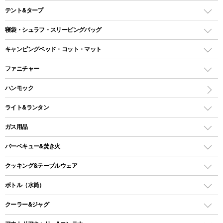
テント&タープ
テント
寝袋・シュラフ・スリーピングバッグ
ドームテント
レクタングラー型（封筒型）シュラフ
キャンピングベッド・コット・マット
ツールームテント
マミー型（人形型）シュラフ
キャンピングベッド・コット
ファニチャー
ワンポールテント
インナーシュラフ
マット
アウトドアテーブル
ハンモック
シェルターテント
インフレータブルマット
ワンタッチテント
アウトドアチェア
ライト&ランタン
ピロー
ソロテント
レジャーシート
LEDランタン
ガス用品
ロッジ型・オリジナルテント
ファニチャーアクセサリー
ガスランタン
ガスバーナー
タープ
バーベキュー&焚き火
オイルランタン
ガスコンロ
ヘキサタープ
バーベキューコンロ、グリル
クッキング&テーブルウェア
ランタンスタンド
スクエアタープ（レクタタープ）
ガス缶
スタンダードタイプグリル
ダッチオーブン
ボトル（水筒）
LEDライト
メッシュタープ
ガスランタン
焚き火台タイプ（ロースタイル）グリル
スキレット
ステンレスボトル
クーラー&ジャグ
自立式タープ
ヘッドライト
ガストーチ、ライター
卓上タイプグリル
ホットサンドメーカー
シェルター（スクリーンタープ）
スクリュータイプ
キャンドル
クーラーボックス
パーティータイプグリル