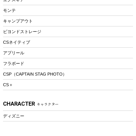
ビーチテント
ランチョンマット
モンテ
ウィンター
ランチボックス
キャンプアウト
スノーシュー
ピクニックセット
防寒ウェア
ビヨンドストレージ
ツール&アクセサリー
CSネイティブ
トレッキング
アプリール
トレッキングステッキ
フラボード
トレッキングアクセサリー
CSP（CAPTAIN STAG PHOTO）
プレイグッズ
CS＋
ウェルネス
アクセサリー
CHARACTER
キャラクター
ウェア、タオル
フィットネス
ディズニー
ウェア
アクセサリー