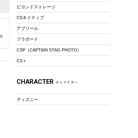
ビヨンドストレージ
ツール&アクセサリー
トレッキング
CSネイティブ
トレッキングステッキ
アプリール
トレッキングアクセサリー
を
フラボード
プレイグッズ
CSP（CAPTAIN STAG PHOTO）
ウェルネス
CS＋
アクセサリー
ウェア、タオル
CHARACTER
キャラクター
フィットネス
ウェア
ディズニー
アクセサリー