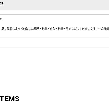
95
す。
、及び譲渡によって発生した故障・損傷・劣化・損害・事故などにつきましては、一切責任
ITEMS