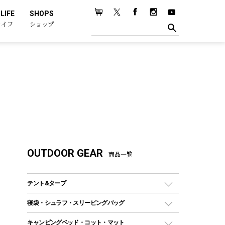
LIFE
SHOPS
ライフ
ショップ
OUTDOOR GEAR
商品一覧
テント&タープ
テント
寝袋・シュラフ・スリーピングバッグ
ドームテント
レクタングラー型（封筒型）シュラフ
キャンピングベッド・コット・マット