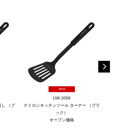
NEW
UW-2058
し （ブ
ナイロンキッチンツール ターナー （ブラ
シャープ
ック）
オープン価格