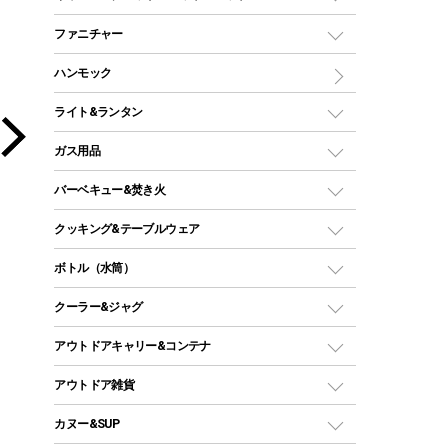
ツールームテント
マミー型（人形型）シュラフ
キャンピングベッド・コット
ファニチャー
ワンポールテント
インナーシュラフ
マット
アウトドアテーブル
ハンモック
シェルターテント
インフレータブルマット
ワンタッチテント
アウトドアチェア
ライト&ランタン
ピロー
ソロテント
レジャーシート
LEDランタン
ガス用品
ロッジ型・オリジナルテント
ファニチャーアクセサリー
ガスランタン
ガスバーナー
タープ
バーベキュー&焚き火
オイルランタン
ガスコンロ
ヘキサタープ
バーベキューコンロ、グリル
クッキング&テーブルウェア
ランタンスタンド
スクエアタープ（レクタタープ）
ガス缶
スタンダードタイプグリル
ダッチオーブン
ボトル（水筒）
LEDライト
メッシュタープ
ガスランタン
焚き火台タイプ（ロースタイル）グリル
スキレット
ステンレスボトル
クーラー&ジャグ
自立式タープ
ヘッドライト
ガストーチ、ライター
卓上タイプグリル
ホットサンドメーカー
シェルター（スクリーンタープ）
スクリュータイプ
キャンドル
クーラーボックス
アウトドアキャリー&コンテナ
パーティータイプグリル
クッカー、コッヘル
パラソル
コップ付きタイプ
多用途タイプグリル
クーラーバッグ
アウトドアキャリー
アウトドア雑貨
クッカーセット
テントアクセサリー
ワンタッチタイプ
ソロキャンプ用グリル
ウォータージャグ
コンテナ
バックパック&バッグ
カヌー&SUP
プラスチックボトル
シェラカップ
ペグ
鉄板、アミ
ウォーターボトル