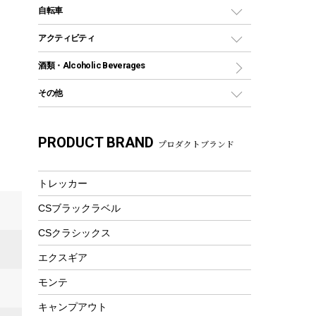
デイパック、ウェストバッグ
ディズニーボトル
ポール
クッキングツール
インフレータブル
自転車
焚き火台&ストーブ
保冷剤
リュック、バックパック
グランドシート
トング
カヌー
火起こし
折りたたみ自転車
アクティビティ
トートバッグ、サコッシュ
ガイドロープ
ナイフ
カヤック
火消し
スポーツサイクル
マリン
酒類・Alcoholic Beverages
ショッピングキャリー
ツール
食器類
SUP
バーベキューツール
シティサイクル
スーツケース
ボディボード
その他
カトラリー
パドル
焚き火アクセサリー
子供向け自転車
その他アウトドア雑貨
ラッシュガード
ガーデニング
タンブラー
フローティングベスト
スモーカー、燻製器
自転車部品
ビーチサンダル
カラビナ
PRODUCT BRAND
湯たんぽ
マグカップ、カップ
プロダクトブランド
ヘルメット
燃料・着火剤・炭
テント
自転車用アクセサリー
レイン
防災用品
ステンレスボトル
エアーポンプ
パラソル
スプレー関係
自転車ウェア
トレッカー
フードボトル
フローティングベスト
アクセサリー
ツール、他
CSブラックラベル
ヘルメット
コーヒー&ミル
エアーポンプ
CSクラシックス
トレー
ビーチテント
ランチョンマット
エクスギア
ウィンター
ランチボックス
モンテ
スノーシュー
ピクニックセット
キャンプアウト
防寒ウェア