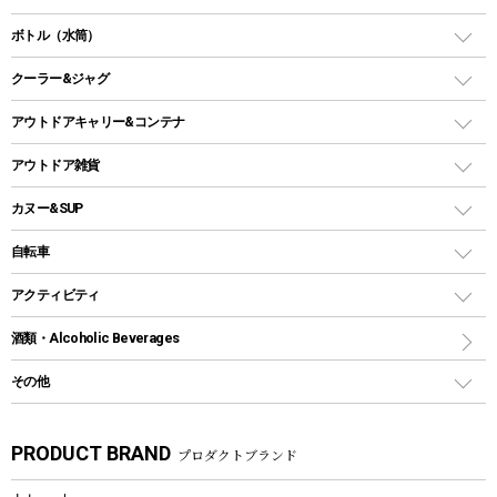
ランタンスタンド
スクエアタープ（レクタタープ）
ガス缶
スタンダードタイプグリル
ダッチオーブン
ボトル（水筒）
LEDライト
メッシュタープ
ガスランタン
焚き火台タイプ（ロースタイル）グリル
スキレット
ステンレスボトル
クーラー&ジャグ
自立式タープ
ヘッドライト
ガストーチ、ライター
卓上タイプグリル
ホットサンドメーカー
シェルター（スクリーンタープ）
スクリュータイプ
キャンドル
クーラーボックス
アウトドアキャリー&コンテナ
パーティータイプグリル
クッカー、コッヘル
パラソル
コップ付きタイプ
多用途タイプグリル
クーラーバッグ
アウトドアキャリー
アウトドア雑貨
クッカーセット
テントアクセサリー
ワンタッチタイプ
ソロキャンプ用グリル
ウォータージャグ
コンテナ
バックパック&バッグ
カヌー&SUP
プラスチックボトル
シェラカップ
ペグ
鉄板、アミ
ウォーターボトル
デイパック、ウェストバッグ
ディズニーボトル
ポール
クッキングツール
インフレータブル
自転車
焚き火台&ストーブ
保冷剤
リュック、バックパック
グランドシート
トング
カヌー
火起こし
折りたたみ自転車
アクティビティ
トートバッグ、サコッシュ
ガイドロープ
ナイフ
カヤック
火消し
スポーツサイクル
マリン
酒類・Alcoholic Beverages
ショッピングキャリー
ツール
食器類
SUP
バーベキューツール
シティサイクル
スーツケース
ボディボード
その他
カトラリー
パドル
焚き火アクセサリー
子供向け自転車
その他アウトドア雑貨
ラッシュガード
ガーデニング
タンブラー
フローティングベスト
スモーカー、燻製器
自転車部品
ビーチサンダル
カラビナ
PRODUCT BRAND
プロダクトブランド
湯たんぽ
マグカップ、カップ
ヘルメット
燃料・着火剤・炭
テント
自転車用アクセサリー
レイン
防災用品
ステンレスボトル