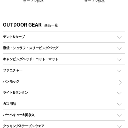
オープン価格
オープン価格
OUTDOOR GEAR
商品一覧
テント&タープ
テント
寝袋・シュラフ・スリーピングバッグ
ドームテント
レクタングラー型（封筒型）シュラフ
キャンピングベッド・コット・マット
ツールームテント
マミー型（人形型）シュラフ
キャンピングベッド・コット
ファニチャー
ワンポールテント
インナーシュラフ
マット
アウトドアテーブル
ハンモック
シェルターテント
インフレータブルマット
ワンタッチテント
アウトドアチェア
ライト&ランタン
ピロー
ソロテント
レジャーシート
LEDランタン
ガス用品
ロッジ型・オリジナルテント
ファニチャーアクセサリー
ガスランタン
ガスバーナー
タープ
バーベキュー&焚き火
オイルランタン
ガスコンロ
ヘキサタープ
バーベキューコンロ、グリル
クッキング&テーブルウェア