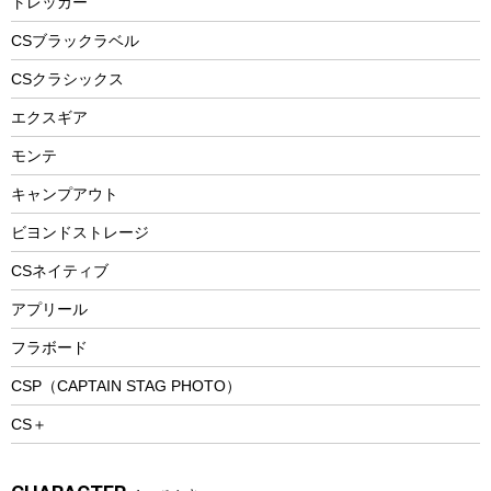
エアーポンプ
トレッカー
パラソル
スプレー関係
自転車ウェア
フードボトル
フローティングベスト
アクセサリー
ツール、他
CSブラックラベル
ヘルメット
コーヒー&ミル
CSクラシックス
エアーポンプ
トレー
エクスギア
ビーチテント
ランチョンマット
モンテ
ウィンター
ランチボックス
キャンプアウト
スノーシュー
ピクニックセット
防寒ウェア
ビヨンドストレージ
ツール&アクセサリー
CSネイティブ
トレッキング
アプリール
トレッキングステッキ
フラボード
トレッキングアクセサリー
CSP（CAPTAIN STAG PHOTO）
プレイグッズ
CS＋
ウェルネス
アクセサリー
ウェア、タオル