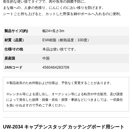
衛生的な使い捨てタイプで、肉や魚等の雑菌予防に。
まな板への、人参の色移り、にんにくのにおい移りを防げます。
シートごと持ち上げると、カットした野菜を鍋やボールへ入れるのに便利。
製品サイズ(約)
幅24×長さ3m
材質（品質）
EVA樹脂（耐熱温度：100度）
仕様/その他
本品は使い捨てです。
原産国
中国
JANコード
4560464283709
※製品改良のため外観および仕様は、予告なく変更することがあります。
※レンタル等による貸し出し、オークション等による転売や中古販売、及び譲渡
によって発生した故障・損傷・劣化・損害・事故などにつきましては、一切責任
を負いかねますので予めご了承ください。
UW-2034 キャプテンスタッグ カッテングボード用シート