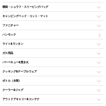
テント
寝袋・シュラフ・スリーピングバッグ
ドームテント
レクタングラー型（封筒型）シュラフ
キャンピングベッド・コット・マット
ツールームテント
マミー型（人形型）シュラフ
キャンピングベッド・コット
ファニチャー
ワンポールテント
インナーシュラフ
マット
アウトドアテーブル
ハンモック
シェルターテント
インフレータブルマット
ワンタッチテント
アウトドアチェア
ライト&ランタン
ピロー
ソロテント
レジャーシート
LEDランタン
ガス用品
ロッジ型・オリジナルテント
ファニチャーアクセサリー
ガスランタン
ガスバーナー
タープ
バーベキュー&焚き火
オイルランタン
ガスコンロ
ヘキサタープ
バーベキューコンロ、グリル
クッキング&テーブルウェア
ランタンスタンド
スクエアタープ（レクタタープ）
ガス缶
スタンダードタイプグリル
ダッチオーブン
ボトル（水筒）
LEDライト
メッシュタープ
ガスランタン
焚き火台タイプ（ロースタイル）グリル
スキレット
ステンレスボトル
クーラー&ジャグ
自立式タープ
ヘッドライト
ガストーチ、ライター
卓上タイプグリル
ホットサンドメーカー
シェルター（スクリーンタープ）
スクリュータイプ
キャンドル
クーラーボックス
アウトドアキャリー&コンテナ
パーティータイプグリル
クッカー、コッヘル
パラソル
コップ付きタイプ
多用途タイプグリル