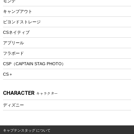
モンテ
ウィンター
ランチボックス
キャンプアウト
スノーシュー
ピクニックセット
防寒ウェア
ビヨンドストレージ
ツール&アクセサリー
CSネイティブ
トレッキング
アプリール
トレッキングステッキ
フラボード
トレッキングアクセサリー
CSP（CAPTAIN STAG PHOTO）
プレイグッズ
CS＋
ウェルネス
アクセサリー
CHARACTER
キャラクター
ウェア、タオル
フィットネス
ディズニー
ウェア
アクセサリー
キャプテンスタッグ について