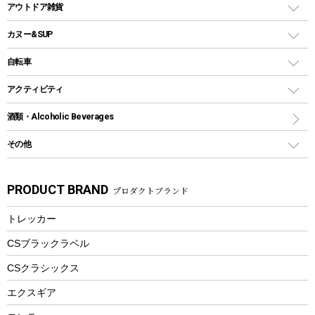
クーラーバッグ
アウトドアキャリー
アウトドア雑貨
クッカーセット
テントアクセサリー
ワンタッチタイプ
ソロキャンプ用グリル
ウォータージャグ
コンテナ
バックパック&バッグ
カヌー&SUP
プラスチックボトル
シェラカップ
ペグ
鉄板、アミ
ウォーターボトル
デイパック、ウェストバッグ
ディズニーボトル
ポール
クッキングツール
インフレータブル
自転車
焚き火台&ストーブ
保冷剤
リュック、バックパック
グランドシート
トング
カヌー
火起こし
折りたたみ自転車
アクティビティ
トートバッグ、サコッシュ
ガイドロープ
ナイフ
カヤック
火消し
スポーツサイクル
マリン
酒類・Alcoholic Beverages
ショッピングキャリー
ツール
食器類
SUP
バーベキューツール
シティサイクル
スーツケース
ボディボード
その他
カトラリー
パドル
焚き火アクセサリー
子供向け自転車
その他アウトドア雑貨
ラッシュガード
ガーデニング
タンブラー
フローティングベスト
スモーカー、燻製器
自転車部品
ビーチサンダル
カラビナ
PRODUCT BRAND
プロダクトブランド
湯たんぽ
マグカップ、カップ
ヘルメット
燃料・着火剤・炭
テント
自転車用アクセサリー
レイン
防災用品
ステンレスボトル
エアーポンプ
トレッカー
パラソル
スプレー関係
自転車ウェア
フードボトル
フローティングベスト
アクセサリー
ツール、他
CSブラックラベル
ヘルメット
コーヒー&ミル
CSクラシックス
エアーポンプ
トレー
エクスギア
ビーチテント
ランチョンマット