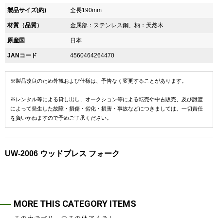
製品サイズ(約)
全長190mm
材質（品質）
金属部：ステンレス鋼、柄：天然木
原産国
日本
JANコード
4560464264470
※製品改良のため外観および仕様は、予告なく変更することがあります。
※レンタル等による貸し出し、オークション等による転売や中古販売、及び譲渡
によって発生した故障・損傷・劣化・損害・事故などにつきましては、一切責任
を負いかねますので予めご了承ください。
UW-2006 ウッドブレス フォーク
MORE THIS CATEGORY ITEMS
このカテゴリーのその他アイテム