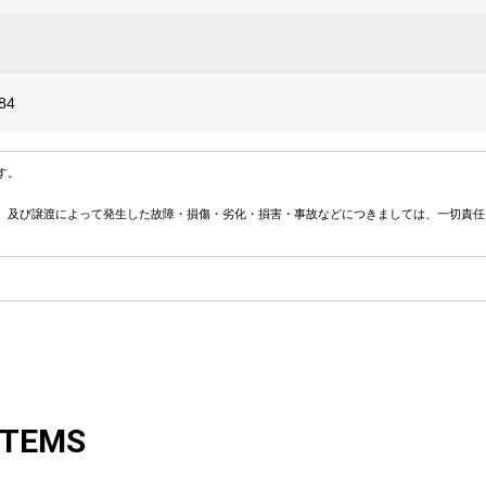
84
す。
、及び譲渡によって発生した故障・損傷・劣化・損害・事故などにつきましては、一切責任
ITEMS