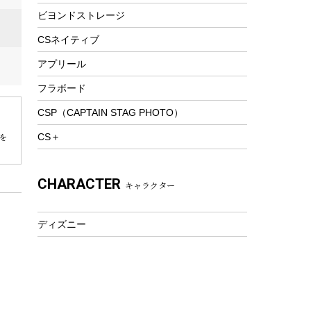
ビヨンドストレージ
ツール&アクセサリー
トレッキング
CSネイティブ
トレッキングステッキ
アプリール
トレッキングアクセサリー
フラボード
プレイグッズ
CSP（CAPTAIN STAG PHOTO）
ウェルネス
CS＋
を
アクセサリー
ウェア、タオル
CHARACTER
キャラクター
フィットネス
ウェア
ディズニー
アクセサリー