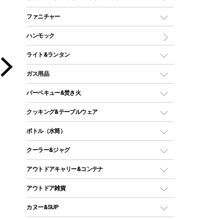
ツールームテント
マミー型（人形型）シュラフ
キャンピングベッド・コット
ファニチャー
ワンポールテント
インナーシュラフ
マット
アウトドアテーブル
ハンモック
シェルターテント
インフレータブルマット
ワンタッチテント
アウトドアチェア
ライト&ランタン
ピロー
ソロテント
レジャーシート
LEDランタン
ガス用品
ロッジ型・オリジナルテント
ファニチャーアクセサリー
ガスランタン
ガスバーナー
タープ
バーベキュー&焚き火
オイルランタン
ガスコンロ
ヘキサタープ
バーベキューコンロ、グリル
クッキング&テーブルウェア
ランタンスタンド
スクエアタープ（レクタタープ）
ガス缶
スタンダードタイプグリル
ダッチオーブン
ボトル（水筒）
LEDライト
メッシュタープ
ガスランタン
焚き火台タイプ（ロースタイル）グリル
スキレット
ステンレスボトル
クーラー&ジャグ
自立式タープ
ヘッドライト
ガストーチ、ライター
卓上タイプグリル
ホットサンドメーカー
シェルター（スクリーンタープ）
スクリュータイプ
キャンドル
クーラーボックス
アウトドアキャリー&コンテナ
パーティータイプグリル
クッカー、コッヘル
パラソル
コップ付きタイプ
多用途タイプグリル
クーラーバッグ
アウトドアキャリー
アウトドア雑貨
クッカーセット
テントアクセサリー
ワンタッチタイプ
ソロキャンプ用グリル
ウォータージャグ
コンテナ
バックパック&バッグ
カヌー&SUP
プラスチックボトル
シェラカップ
ペグ
鉄板、アミ
ウォーターボトル