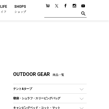
LIFE
SHOPS
ライフ
ショップ
OUTDOOR GEAR
商品一覧
テント&タープ
テント
寝袋・シュラフ・スリーピングバッグ
ドームテント
レクタングラー型（封筒型）シュラフ
キャンピングベッド・コット・マット