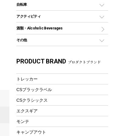
デイパック、ウェストバッグ
ディズニーボトル
ポール
クッキングツール
インフレータブル
自転車
焚き火台&ストーブ
保冷剤
リュック、バックパック
グランドシート
トング
カヌー
火起こし
折りたたみ自転車
アクティビティ
トートバッグ、サコッシュ
ガイドロープ
ナイフ
カヤック
火消し
スポーツサイクル
マリン
酒類・Alcoholic Beverages
ショッピングキャリー
ツール
食器類
SUP
バーベキューツール
シティサイクル
スーツケース
ボディボード
その他
カトラリー
パドル
焚き火アクセサリー
子供向け自転車
その他アウトドア雑貨
ラッシュガード
ガーデニング
タンブラー
フローティングベスト
スモーカー、燻製器
自転車部品
ビーチサンダル
カラビナ
PRODUCT BRAND
湯たんぽ
マグカップ、カップ
プロダクトブランド
ヘルメット
燃料・着火剤・炭
テント
自転車用アクセサリー
レイン
防災用品
ステンレスボトル
エアーポンプ
パラソル
スプレー関係
自転車ウェア
トレッカー
フードボトル
フローティングベスト
アクセサリー
ツール、他
CSブラックラベル
ヘルメット
コーヒー&ミル
エアーポンプ
CSクラシックス
トレー
ビーチテント
ランチョンマット
エクスギア
ウィンター
ランチボックス
モンテ
スノーシュー
ピクニックセット
キャンプアウト
防寒ウェア