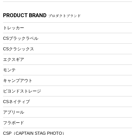
子供向け自転車
その他アウトドア雑貨
ラッシュガード
ガーデニング
タンブラー
フローティングベスト
スモーカー、燻製器
自転車部品
ビーチサンダル
カラビナ
PRODUCT BRAND
プロダクトブランド
湯たんぽ
マグカップ、カップ
ヘルメット
燃料・着火剤・炭
テント
自転車用アクセサリー
レイン
防災用品
ステンレスボトル
エアーポンプ
トレッカー
パラソル
スプレー関係
自転車ウェア
フードボトル
フローティングベスト
アクセサリー
ツール、他
CSブラックラベル
ヘルメット
コーヒー&ミル
CSクラシックス
エアーポンプ
トレー
エクスギア
ビーチテント
ランチョンマット
モンテ
ウィンター
ランチボックス
キャンプアウト
スノーシュー
ピクニックセット
防寒ウェア
ビヨンドストレージ
ツール&アクセサリー
CSネイティブ
トレッキング
アプリール
トレッキングステッキ
フラボード
トレッキングアクセサリー
CSP（CAPTAIN STAG PHOTO）
プレイグッズ