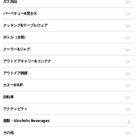
LEDランタン
ガス用品
ロッジ型・オリジナルテント
ファニチャーアクセサリー
ガスランタン
ガスバーナー
タープ
バーベキュー&焚き火
オイルランタン
ガスコンロ
ヘキサタープ
バーベキューコンロ、グリル
クッキング&テーブルウェア
ランタンスタンド
スクエアタープ（レクタタープ）
ガス缶
スタンダードタイプグリル
ダッチオーブン
ボトル（水筒）
LEDライト
メッシュタープ
ガスランタン
焚き火台タイプ（ロースタイル）グリル
スキレット
ステンレスボトル
クーラー&ジャグ
自立式タープ
ヘッドライト
ガストーチ、ライター
卓上タイプグリル
ホットサンドメーカー
シェルター（スクリーンタープ）
スクリュータイプ
キャンドル
クーラーボックス
アウトドアキャリー&コンテナ
パーティータイプグリル
クッカー、コッヘル
パラソル
コップ付きタイプ
多用途タイプグリル
クーラーバッグ
アウトドアキャリー
アウトドア雑貨
クッカーセット
テントアクセサリー
ワンタッチタイプ
ソロキャンプ用グリル
ウォータージャグ
コンテナ
バックパック&バッグ
カヌー&SUP
プラスチックボトル
シェラカップ
ペグ
鉄板、アミ
ウォーターボトル
デイパック、ウェストバッグ
ディズニーボトル
ポール
クッキングツール
インフレータブル
自転車
焚き火台&ストーブ
保冷剤
リュック、バックパック
グランドシート
トング
カヌー
火起こし
折りたたみ自転車
アクティビティ
トートバッグ、サコッシュ
ガイドロープ
ナイフ
カヤック
火消し
スポーツサイクル
マリン
酒類・Alcoholic Beverages
ショッピングキャリー
ツール
食器類
SUP
バーベキューツール
シティサイクル
スーツケース
ボディボード
その他
カトラリー
パドル
焚き火アクセサリー