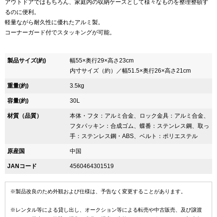
アウトドアではもちろん、家庭内の収納ケースとして様々なものを整理整頓す
るのに便利。
軽量ながら耐久性に優れたアルミ製。
コーナーガード付でスタッキングが可能。
製品サイズ(約)
幅55×奥行29×高さ23cm
内寸サイズ（約）／幅51.5×奥行26×高さ21cm
重量(約)
3.5kg
容量(約)
30L
材質（品質）
本体・フタ：アルミ合金、ロック金具：アルミ合金、
フタパッキン：合成ゴム、蝶番：ステンレス鋼、取っ
手：ステンレス鋼・ABS、ベルト：ポリエステル
原産国
中国
JANコード
4560464301519
※製品改良のため外観および仕様は、予告なく変更することがあります。
※レンタル等による貸し出し、オークション等による転売や中古販売、及び譲渡