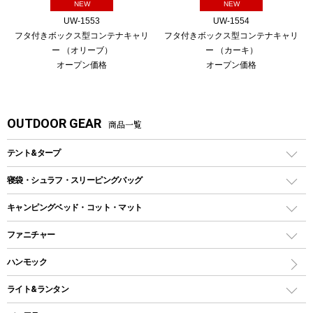
NEW
NEW
UW-1553
UW-1554
フタ付きボックス型コンテナキャリ
フタ付きボックス型コンテナキャリ
ー （オリーブ）
ー （カーキ）
オープン価格
オープン価格
OUTDOOR GEAR
商品一覧
テント&タープ
テント
寝袋・シュラフ・スリーピングバッグ
ドームテント
レクタングラー型（封筒型）シュラフ
キャンピングベッド・コット・マット
ツールームテント
マミー型（人形型）シュラフ
キャンピングベッド・コット
ファニチャー
ワンポールテント
インナーシュラフ
マット
アウトドアテーブル
ハンモック
シェルターテント
インフレータブルマット
ワンタッチテント
アウトドアチェア
ライト&ランタン
ピロー
ソロテント
レジャーシート