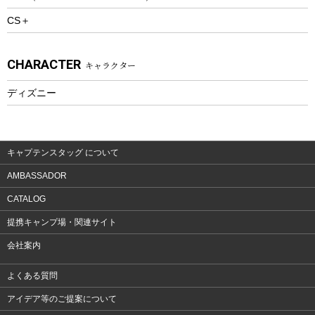
CS＋
ウェルネス
アクセサリー
CHARACTER
キャラクター
ウェア、タオル
フィットネス
ディズニー
ウェア
アクセサリー
キャプテンスタッグ について
AMBASSADOR
CATALOG
提携キャンプ場・関連サイト
会社案内
よくある質問
アイデア等のご提案について