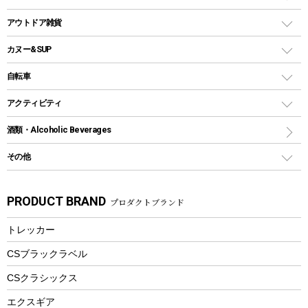
クッカー、コッヘル
パラソル
コップ付きタイプ
多用途タイプグリル
クーラーバッグ
アウトドアキャリー
アウトドア雑貨
クッカーセット
テントアクセサリー
ワンタッチタイプ
ソロキャンプ用グリル
ウォータージャグ
コンテナ
バックパック&バッグ
カヌー&SUP
プラスチックボトル
シェラカップ
ペグ
鉄板、アミ
ウォーターボトル
デイパック、ウェストバッグ
ディズニーボトル
ポール
クッキングツール
インフレータブル
自転車
焚き火台&ストーブ
保冷剤
リュック、バックパック
グランドシート
トング
カヌー
火起こし
折りたたみ自転車
アクティビティ
トートバッグ、サコッシュ
ガイドロープ
ナイフ
カヤック
火消し
スポーツサイクル
マリン
酒類・Alcoholic Beverages
ショッピングキャリー
ツール
食器類
SUP
バーベキューツール
シティサイクル
スーツケース
ボディボード
その他
カトラリー
パドル
焚き火アクセサリー
子供向け自転車
その他アウトドア雑貨
ラッシュガード
ガーデニング
タンブラー
フローティングベスト
スモーカー、燻製器
自転車部品
ビーチサンダル
カラビナ
PRODUCT BRAND
プロダクトブランド
湯たんぽ
マグカップ、カップ
ヘルメット
燃料・着火剤・炭
テント
自転車用アクセサリー
レイン
防災用品
ステンレスボトル
エアーポンプ
トレッカー
パラソル
スプレー関係
自転車ウェア
フードボトル
フローティングベスト
アクセサリー
ツール、他
CSブラックラベル
ヘルメット
コーヒー&ミル
CSクラシックス
エアーポンプ
トレー
エクスギア