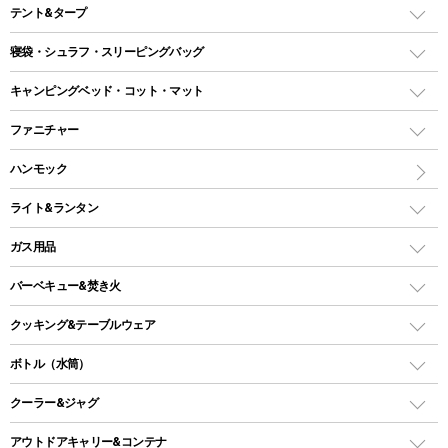
テント&タープ
テント
寝袋・シュラフ・スリーピングバッグ
ドームテント
レクタングラー型（封筒型）シュラフ
キャンピングベッド・コット・マット
ツールームテント
マミー型（人形型）シュラフ
キャンピングベッド・コット
ファニチャー
ワンポールテント
インナーシュラフ
マット
アウトドアテーブル
ハンモック
シェルターテント
インフレータブルマット
ワンタッチテント
アウトドアチェア
ライト&ランタン
ピロー
ソロテント
レジャーシート
LEDランタン
ガス用品
ロッジ型・オリジナルテント
ファニチャーアクセサリー
ガスランタン
ガスバーナー
タープ
バーベキュー&焚き火
オイルランタン
ガスコンロ
ヘキサタープ
バーベキューコンロ、グリル
クッキング&テーブルウェア
ランタンスタンド
スクエアタープ（レクタタープ）
ガス缶
スタンダードタイプグリル
ダッチオーブン
ボトル（水筒）
LEDライト
メッシュタープ
ガスランタン
焚き火台タイプ（ロースタイル）グリル
スキレット
ステンレスボトル
クーラー&ジャグ
自立式タープ
ヘッドライト
ガストーチ、ライター
卓上タイプグリル
ホットサンドメーカー
シェルター（スクリーンタープ）
スクリュータイプ
キャンドル
クーラーボックス
アウトドアキャリー&コンテナ
パーティータイプグリル