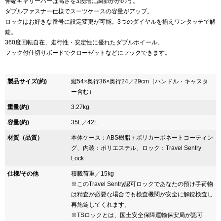
伸縮キャリーバーは高さを3段階に調節がかのう。
ダブルファスナー仕様でスーツケースの容量がアップ。
ロックはお好きな番号に設定変更が可能。3つのダイヤルを揃えワンタッチで解
錠。
360度回転自在、走行性・安定性に優れたダブルホイール。
フック付仕切りボードでクローゼットなどにフックできます。
製品サイズ(約)
縦54×奥行36×奥行24／29cm（ハンドル・キャスタ
ー含む）
重量(約)
3.27kg
容量(約)
35L／42L
材質（品質）
本体ケース：ABS樹脂＋ポリカーボネートコーティン
グ、内装：ポリエステル、ロック：Travel Sentry
Lock
仕様/その他
積載荷重／15kg
※このTravel Sentry認可ロックであなたの預け手荷物
は精査が必要な場合でも検査機関が安全に解錠検査し
再施錠してくれます。
※TSロックとは、国土安全保障運輸保安局が認可