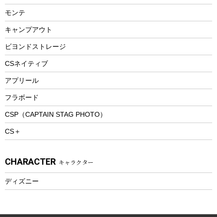
ビーチテント
ランチョンマット
モンテ
ウィンター
ランチボックス
キャンプアウト
スノーシュー
ピクニックセット
防寒ウェア
ビヨンドストレージ
ツール&アクセサリー
CSネイティブ
トレッキング
アプリール
トレッキングステッキ
フラボード
トレッキングアクセサリー
CSP（CAPTAIN STAG PHOTO）
プレイグッズ
CS＋
ウェルネス
アクセサリー
CHARACTER
キャラクター
ウェア、タオル
フィットネス
ディズニー
ウェア
アクセサリー