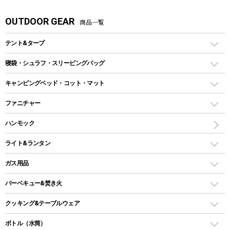
OUTDOOR GEAR
商品一覧
テント&タープ
テント
寝袋・シュラフ・スリーピングバッグ
ドームテント
レクタングラー型（封筒型）シュラフ
キャンピングベッド・コット・マット
ツールームテント
マミー型（人形型）シュラフ
キャンピングベッド・コット
ファニチャー
ワンポールテント
インナーシュラフ
マット
アウトドアテーブル
ハンモック
シェルターテント
インフレータブルマット
ワンタッチテント
アウトドアチェア
ライト&ランタン
ピロー
ソロテント
レジャーシート
LEDランタン
ガス用品
ロッジ型・オリジナルテント
ファニチャーアクセサリー
ガスランタン
ガスバーナー
タープ
バーベキュー&焚き火
オイルランタン
ガスコンロ
ヘキサタープ
バーベキューコンロ、グリル
クッキング&テーブルウェア
ランタンスタンド
スクエアタープ（レクタタープ）
ガス缶
スタンダードタイプグリル
ダッチオーブン
ボトル（水筒）
LEDライト
メッシュタープ