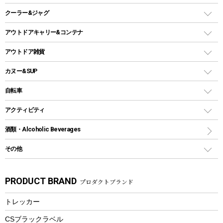
ガスランタン
焚き火台タイプ（ロースタイル）グリル
スキレット
ステンレスボトル
クーラー&ジャグ
自立式タープ
ヘッドライト
ガストーチ、ライター
卓上タイプグリル
ホットサンドメーカー
シェルター（スクリーンタープ）
スクリュータイプ
キャンドル
クーラーボックス
アウトドアキャリー&コンテナ
パーティータイプグリル
クッカー、コッヘル
パラソル
コップ付きタイプ
多用途タイプグリル
クーラーバッグ
アウトドアキャリー
アウトドア雑貨
クッカーセット
テントアクセサリー
ワンタッチタイプ
ソロキャンプ用グリル
ウォータージャグ
コンテナ
バックパック&バッグ
カヌー&SUP
プラスチックボトル
シェラカップ
ペグ
鉄板、アミ
ウォーターボトル
デイパック、ウェストバッグ
ディズニーボトル
ポール
クッキングツール
インフレータブル
自転車
焚き火台&ストーブ
保冷剤
リュック、バックパック
グランドシート
トング
カヌー
火起こし
折りたたみ自転車
アクティビティ
トートバッグ、サコッシュ
ガイドロープ
ナイフ
カヤック
火消し
スポーツサイクル
マリン
酒類・Alcoholic Beverages
ショッピングキャリー
ツール
食器類
SUP
バーベキューツール
シティサイクル
スーツケース
ボディボード
その他
カトラリー
パドル
焚き火アクセサリー
子供向け自転車
その他アウトドア雑貨
ラッシュガード
ガーデニング
タンブラー
フローティングベスト
スモーカー、燻製器
自転車部品
ビーチサンダル
カラビナ
PRODUCT BRAND
プロダクトブランド
湯たんぽ
マグカップ、カップ
ヘルメット
燃料・着火剤・炭
テント
自転車用アクセサリー
レイン
防災用品
ステンレスボトル
エアーポンプ
トレッカー
パラソル
スプレー関係
自転車ウェア
フードボトル
フローティングベスト
アクセサリー
ツール、他
CSブラックラベル