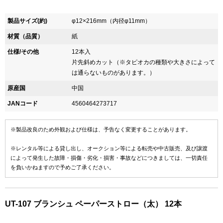
製品サイズ(約)
φ12×216mm（内径φ11mm）
材質（品質）
紙
仕様/その他
12本入
片先斜めカット（※タピオカの種類や大きさによって
は通らないものがあります。）
原産国
中国
JANコード
4560464273717
※製品改良のため外観および仕様は、予告なく変更することがあります。
※レンタル等による貸し出し、オークション等による転売や中古販売、及び譲渡
によって発生した故障・損傷・劣化・損害・事故などにつきましては、一切責任
を負いかねますので予めご了承ください。
UT-107 ブランシュ ペーパーストロー（太） 12本