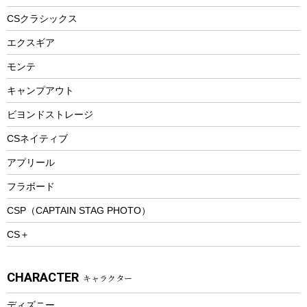
ヘルメット
コーヒー&ミル
CSクラシックス
エアーポンプ
トレー
エクスギア
ビーチテント
ランチョンマット
モンテ
ウィンター
ランチボックス
キャンプアウト
スノーシュー
ピクニックセット
防寒ウェア
ビヨンドストレージ
ツール&アクセサリー
CSネイティブ
トレッキング
アプリール
トレッキングステッキ
フラボード
トレッキングアクセサリー
CSP（CAPTAIN STAG PHOTO）
プレイグッズ
CS＋
ウェルネス
アクセサリー
CHARACTER
キャラクター
ウェア、タオル
フィットネス
ディズニー