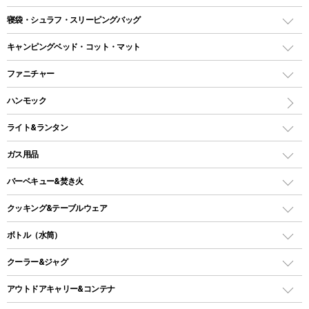
テント
寝袋・シュラフ・スリーピングバッグ
ドームテント
レクタングラー型（封筒型）シュラフ
キャンピングベッド・コット・マット
ツールームテント
マミー型（人形型）シュラフ
キャンピングベッド・コット
ファニチャー
ワンポールテント
インナーシュラフ
マット
アウトドアテーブル
ハンモック
シェルターテント
インフレータブルマット
ワンタッチテント
アウトドアチェア
ライト&ランタン
ピロー
ソロテント
レジャーシート
LEDランタン
ガス用品
ロッジ型・オリジナルテント
ファニチャーアクセサリー
ガスランタン
ガスバーナー
タープ
バーベキュー&焚き火
オイルランタン
ガスコンロ
ヘキサタープ
バーベキューコンロ、グリル
クッキング&テーブルウェア
ランタンスタンド
スクエアタープ（レクタタープ）
ガス缶
スタンダードタイプグリル
ダッチオーブン
ボトル（水筒）
LEDライト
メッシュタープ
ガスランタン
焚き火台タイプ（ロースタイル）グリル
スキレット
ステンレスボトル
クーラー&ジャグ
自立式タープ
ヘッドライト
ガストーチ、ライター
卓上タイプグリル
ホットサンドメーカー
シェルター（スクリーンタープ）
スクリュータイプ
キャンドル
クーラーボックス
アウトドアキャリー&コンテナ
パーティータイプグリル
クッカー、コッヘル
パラソル
コップ付きタイプ
多用途タイプグリル