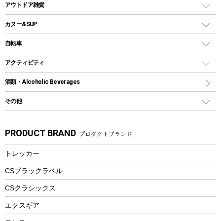
クーラーバッグ
アウトドアキャリー
アウトドア雑貨
クッカーセット
テントアクセサリー
ワンタッチタイプ
ソロキャンプ用グリル
ウォータージャグ
コンテナ
バックパック&バッグ
カヌー&SUP
プラスチックボトル
シェラカップ
ペグ
鉄板、アミ
ウォーターボトル
デイパック、ウェストバッグ
ディズニーボトル
ポール
クッキングツール
インフレータブル
自転車
焚き火台&ストーブ
保冷剤
リュック、バックパック
グランドシート
トング
カヌー
火起こし
折りたたみ自転車
アクティビティ
トートバッグ、サコッシュ
ガイドロープ
ナイフ
カヤック
火消し
スポーツサイクル
マリン
酒類・Alcoholic Beverages
ショッピングキャリー
ツール
食器類
SUP
バーベキューツール
シティサイクル
スーツケース
ボディボード
その他
カトラリー
パドル
焚き火アクセサリー
子供向け自転車
その他アウトドア雑貨
ラッシュガード
ガーデニング
タンブラー
フローティングベスト
スモーカー、燻製器
自転車部品
ビーチサンダル
カラビナ
PRODUCT BRAND
プロダクトブランド
湯たんぽ
マグカップ、カップ
ヘルメット
燃料・着火剤・炭
テント
自転車用アクセサリー
レイン
防災用品
ステンレスボトル
エアーポンプ
トレッカー
パラソル
スプレー関係
自転車ウェア
フードボトル
フローティングベスト
アクセサリー
ツール、他
CSブラックラベル
ヘルメット
コーヒー&ミル
CSクラシックス
エアーポンプ
トレー
エクスギア
ビーチテント
ランチョンマット