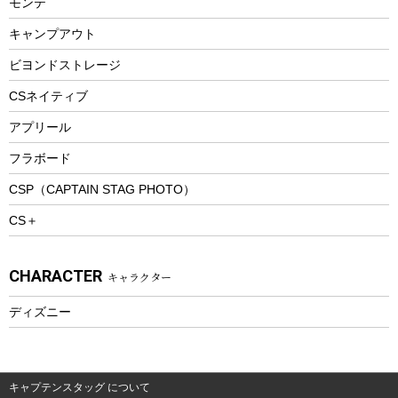
モンテ
ウィンター
ランチボックス
キャンプアウト
スノーシュー
ピクニックセット
防寒ウェア
ビヨンドストレージ
ツール&アクセサリー
CSネイティブ
トレッキング
アプリール
トレッキングステッキ
フラボード
トレッキングアクセサリー
CSP（CAPTAIN STAG PHOTO）
プレイグッズ
CS＋
ウェルネス
アクセサリー
CHARACTER
キャラクター
ウェア、タオル
フィットネス
ディズニー
ウェア
アクセサリー
キャプテンスタッグ について