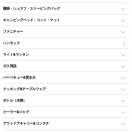
テント
寝袋・シュラフ・スリーピングバッグ
ドームテント
レクタングラー型（封筒型）シュラフ
キャンピングベッド・コット・マット
ツールームテント
マミー型（人形型）シュラフ
キャンピングベッド・コット
ファニチャー
ワンポールテント
インナーシュラフ
マット
アウトドアテーブル
ハンモック
シェルターテント
インフレータブルマット
ワンタッチテント
アウトドアチェア
ライト&ランタン
ピロー
ソロテント
レジャーシート
LEDランタン
ガス用品
ロッジ型・オリジナルテント
ファニチャーアクセサリー
ガスランタン
ガスバーナー
タープ
バーベキュー&焚き火
オイルランタン
ガスコンロ
ヘキサタープ
バーベキューコンロ、グリル
クッキング&テーブルウェア
ランタンスタンド
スクエアタープ（レクタタープ）
ガス缶
スタンダードタイプグリル
ダッチオーブン
ボトル（水筒）
LEDライト
メッシュタープ
ガスランタン
焚き火台タイプ（ロースタイル）グリル
スキレット
ステンレスボトル
クーラー&ジャグ
自立式タープ
ヘッドライト
ガストーチ、ライター
卓上タイプグリル
ホットサンドメーカー
シェルター（スクリーンタープ）
スクリュータイプ
キャンドル
クーラーボックス
アウトドアキャリー&コンテナ
パーティータイプグリル
クッカー、コッヘル
パラソル
コップ付きタイプ
多用途タイプグリル