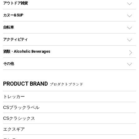
クーラーバッグ
アウトドアキャリー
アウトドア雑貨
クッカーセット
テントアクセサリー
ワンタッチタイプ
ソロキャンプ用グリル
ウォータージャグ
コンテナ
バックパック&バッグ
カヌー&SUP
プラスチックボトル
シェラカップ
ペグ
鉄板、アミ
ウォーターボトル
デイパック、ウェストバッグ
ディズニーボトル
ポール
クッキングツール
インフレータブル
自転車
焚き火台&ストーブ
保冷剤
リュック、バックパック
グランドシート
トング
カヌー
火起こし
折りたたみ自転車
アクティビティ
トートバッグ、サコッシュ
ガイドロープ
ナイフ
カヤック
火消し
スポーツサイクル
マリン
酒類・Alcoholic Beverages
ショッピングキャリー
ツール
食器類
SUP
バーベキューツール
シティサイクル
スーツケース
ボディボード
その他
カトラリー
パドル
焚き火アクセサリー
子供向け自転車
その他アウトドア雑貨
ラッシュガード
ガーデニング
タンブラー
フローティングベスト
スモーカー、燻製器
自転車部品
ビーチサンダル
カラビナ
PRODUCT BRAND
プロダクトブランド
湯たんぽ
マグカップ、カップ
ヘルメット
燃料・着火剤・炭
テント
自転車用アクセサリー
レイン
防災用品
ステンレスボトル
エアーポンプ
トレッカー
パラソル
スプレー関係
自転車ウェア
フードボトル
フローティングベスト
アクセサリー
ツール、他
CSブラックラベル
ヘルメット
コーヒー&ミル
CSクラシックス
エアーポンプ
トレー
エクスギア
ビーチテント
ランチョンマット