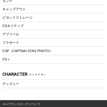
モンテ
ウィンター
ランチボックス
キャンプアウト
スノーシュー
ピクニックセット
防寒ウェア
ビヨンドストレージ
ツール&アクセサリー
CSネイティブ
トレッキング
アプリール
トレッキングステッキ
フラボード
トレッキングアクセサリー
CSP（CAPTAIN STAG PHOTO）
プレイグッズ
CS＋
ウェルネス
アクセサリー
CHARACTER
キャラクター
ウェア、タオル
フィットネス
ディズニー
ウェア
アクセサリー
キャプテンスタッグ について