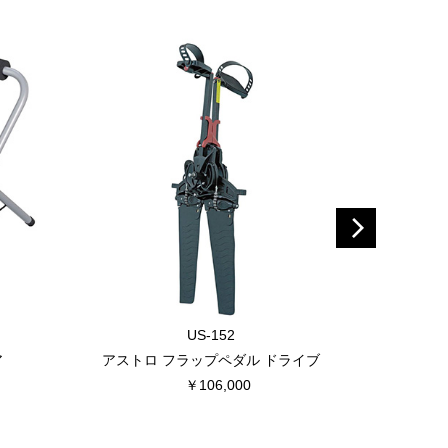
US-152
ア
アストロ フラップペダル ドライブ
Vit F
￥106,000