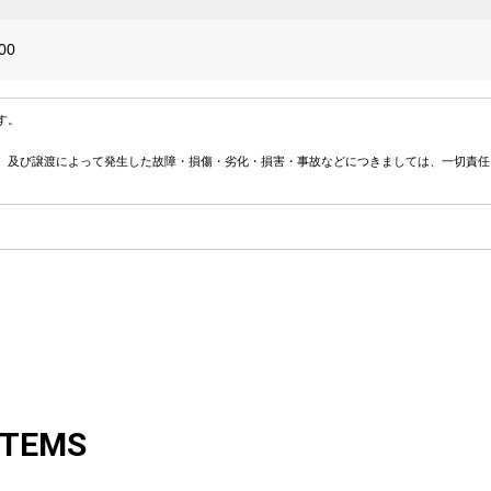
00
す。
、及び譲渡によって発生した故障・損傷・劣化・損害・事故などにつきましては、一切責任
ITEMS