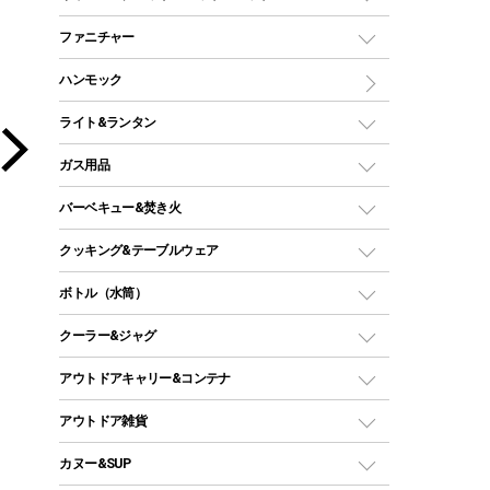
ツールームテント
マミー型（人形型）シュラフ
キャンピングベッド・コット
ファニチャー
ワンポールテント
インナーシュラフ
マット
アウトドアテーブル
ハンモック
シェルターテント
インフレータブルマット
ワンタッチテント
アウトドアチェア
ライト&ランタン
ピロー
ソロテント
レジャーシート
LEDランタン
ガス用品
ロッジ型・オリジナルテント
ファニチャーアクセサリー
ガスランタン
ガスバーナー
タープ
バーベキュー&焚き火
オイルランタン
ガスコンロ
ヘキサタープ
バーベキューコンロ、グリル
クッキング&テーブルウェア
ランタンスタンド
スクエアタープ（レクタタープ）
ガス缶
スタンダードタイプグリル
ダッチオーブン
ボトル（水筒）
LEDライト
メッシュタープ
ガスランタン
焚き火台タイプ（ロースタイル）グリル
スキレット
ステンレスボトル
クーラー&ジャグ
自立式タープ
ヘッドライト
ガストーチ、ライター
卓上タイプグリル
ホットサンドメーカー
シェルター（スクリーンタープ）
スクリュータイプ
キャンドル
クーラーボックス
アウトドアキャリー&コンテナ
パーティータイプグリル
クッカー、コッヘル
パラソル
コップ付きタイプ
多用途タイプグリル
クーラーバッグ
アウトドアキャリー
アウトドア雑貨
クッカーセット
テントアクセサリー
ワンタッチタイプ
ソロキャンプ用グリル
ウォータージャグ
コンテナ
バックパック&バッグ
カヌー&SUP
プラスチックボトル
シェラカップ
ペグ
鉄板、アミ
ウォーターボトル