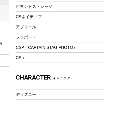
ビヨンドストレージ
ツール&アクセサリー
トレッキング
CSネイティブ
トレッキングステッキ
アプリール
トレッキングアクセサリー
フラボード
プレイグッズ
を
CSP（CAPTAIN STAG PHOTO）
ウェルネス
CS＋
アクセサリー
ウェア、タオル
CHARACTER
キャラクター
フィットネス
ウェア
ディズニー
アクセサリー