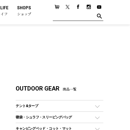
LIFE
SHOPS
ライフ
ショップ
OUTDOOR GEAR
商品一覧
テント&タープ
テント
寝袋・シュラフ・スリーピングバッグ
ドームテント
レクタングラー型（封筒型）シュラフ
キャンピングベッド・コット・マット