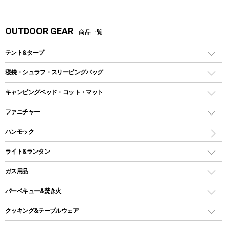
OUTDOOR GEAR
商品一覧
テント&タープ
テント
寝袋・シュラフ・スリーピングバッグ
ドームテント
レクタングラー型（封筒型）シュラフ
キャンピングベッド・コット・マット
ツールームテント
マミー型（人形型）シュラフ
キャンピングベッド・コット
ファニチャー
ワンポールテント
インナーシュラフ
マット
アウトドアテーブル
ハンモック
シェルターテント
インフレータブルマット
ワンタッチテント
アウトドアチェア
ライト&ランタン
ピロー
ソロテント
レジャーシート
LEDランタン
ガス用品
ロッジ型・オリジナルテント
ファニチャーアクセサリー
ガスランタン
ガスバーナー
タープ
バーベキュー&焚き火
オイルランタン
ガスコンロ
ヘキサタープ
バーベキューコンロ、グリル
クッキング&テーブルウェア
ランタンスタンド
スクエアタープ（レクタタープ）
ガス缶
スタンダードタイプグリル