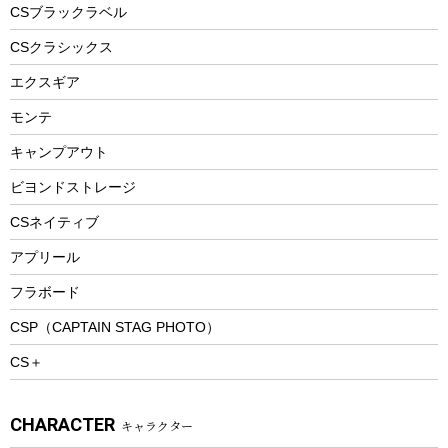
フードボトル
フローティングベスト
アクセサリー
ツール、他
CSブラックラベル
ヘルメット
コーヒー&ミル
CSクラシックス
エアーポンプ
トレー
エクスギア
ビーチテント
ランチョンマット
モンテ
ウィンター
ランチボックス
キャンプアウト
スノーシュー
ピクニックセット
防寒ウェア
ビヨンドストレージ
ツール&アクセサリー
CSネイティブ
トレッキング
アプリール
トレッキングステッキ
フラボード
トレッキングアクセサリー
CSP（CAPTAIN STAG PHOTO）
プレイグッズ
CS＋
ウェルネス
アクセサリー
CHARACTER
キャラクター
ウェア、タオル