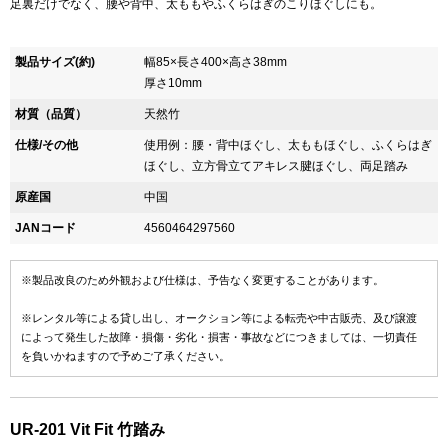
足裏だけでなく、腰や背中、太ももやふくらはぎのこりほぐしにも。
製品サイズ(約)
幅85×長さ400×高さ38mm
厚さ10mm
材質（品質）
天然竹
仕様/その他
使用例：腰・背中ほぐし、太ももほぐし、ふくらはぎ
ほぐし、立方骨立てアキレス腱ほぐし、両足踏み
原産国
中国
JANコード
4560464297560
※製品改良のため外観および仕様は、予告なく変更することがあります。
※レンタル等による貸し出し、オークション等による転売や中古販売、及び譲渡
によって発生した故障・損傷・劣化・損害・事故などにつきましては、一切責任
を負いかねますので予めご了承ください。
UR-201 Vit Fit 竹踏み