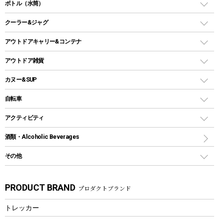
ダッチオーブン
ボトル（水筒）
LEDライト
メッシュタープ
ガスランタン
焚き火台タイプ（ロースタイル）グリル
スキレット
ステンレスボトル
クーラー&ジャグ
自立式タープ
ヘッドライト
ガストーチ、ライター
卓上タイプグリル
ホットサンドメーカー
シェルター（スクリーンタープ）
スクリュータイプ
キャンドル
クーラーボックス
アウトドアキャリー&コンテナ
パーティータイプグリル
クッカー、コッヘル
パラソル
コップ付きタイプ
多用途タイプグリル
クーラーバッグ
アウトドアキャリー
アウトドア雑貨
クッカーセット
テントアクセサリー
ワンタッチタイプ
ソロキャンプ用グリル
ウォータージャグ
コンテナ
バックパック&バッグ
カヌー&SUP
プラスチックボトル
シェラカップ
ペグ
鉄板、アミ
ウォーターボトル
デイパック、ウェストバッグ
ディズニーボトル
ポール
クッキングツール
インフレータブル
自転車
焚き火台&ストーブ
保冷剤
リュック、バックパック
グランドシート
トング
カヌー
火起こし
折りたたみ自転車
アクティビティ
トートバッグ、サコッシュ
ガイドロープ
ナイフ
カヤック
火消し
スポーツサイクル
マリン
酒類・Alcoholic Beverages
ショッピングキャリー
ツール
食器類
SUP
バーベキューツール
シティサイクル
スーツケース
ボディボード
その他
カトラリー
パドル
焚き火アクセサリー
子供向け自転車
その他アウトドア雑貨
ラッシュガード
ガーデニング
タンブラー
フローティングベスト
スモーカー、燻製器
自転車部品
ビーチサンダル
カラビナ
PRODUCT BRAND
プロダクトブランド
湯たんぽ
マグカップ、カップ
ヘルメット
燃料・着火剤・炭
テント
自転車用アクセサリー
レイン
防災用品
ステンレスボトル
エアーポンプ
トレッカー
パラソル
スプレー関係
自転車ウェア