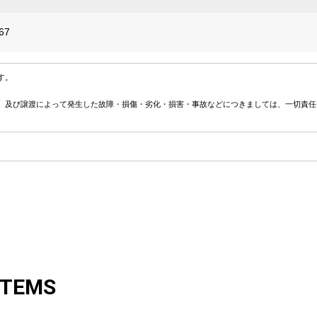
67
す。
、及び譲渡によって発生した故障・損傷・劣化・損害・事故などにつきましては、一切責任
ITEMS