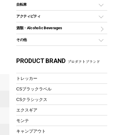
デイパック、ウェストバッグ
ディズニーボトル
ポール
クッキングツール
インフレータブル
自転車
焚き火台&ストーブ
保冷剤
リュック、バックパック
グランドシート
トング
カヌー
火起こし
折りたたみ自転車
アクティビティ
トートバッグ、サコッシュ
ガイドロープ
ナイフ
カヤック
火消し
スポーツサイクル
マリン
酒類・Alcoholic Beverages
ショッピングキャリー
ツール
食器類
SUP
バーベキューツール
シティサイクル
スーツケース
ボディボード
その他
カトラリー
パドル
焚き火アクセサリー
子供向け自転車
その他アウトドア雑貨
ラッシュガード
ガーデニング
タンブラー
フローティングベスト
スモーカー、燻製器
自転車部品
ビーチサンダル
カラビナ
PRODUCT BRAND
湯たんぽ
マグカップ、カップ
プロダクトブランド
ヘルメット
燃料・着火剤・炭
テント
自転車用アクセサリー
レイン
防災用品
ステンレスボトル
エアーポンプ
パラソル
スプレー関係
自転車ウェア
トレッカー
フードボトル
フローティングベスト
アクセサリー
ツール、他
CSブラックラベル
ヘルメット
コーヒー&ミル
エアーポンプ
CSクラシックス
トレー
ビーチテント
ランチョンマット
エクスギア
ウィンター
ランチボックス
モンテ
スノーシュー
ピクニックセット
キャンプアウト
防寒ウェア