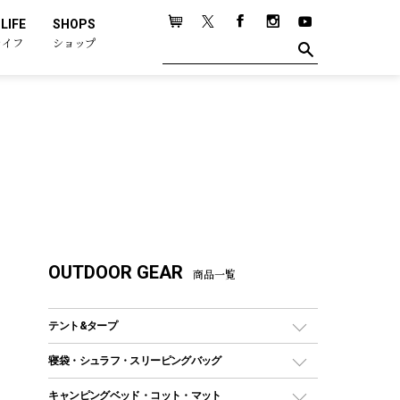
LIFE
SHOPS
ライフ
ショップ
OUTDOOR GEAR
商品一覧
テント&タープ
テント
寝袋・シュラフ・スリーピングバッグ
ドームテント
レクタングラー型（封筒型）シュラフ
キャンピングベッド・コット・マット