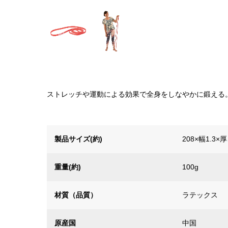
ストレッチや運動による効果で全身をしなやかに鍛える
製品サイズ(約)
208×幅1.3×厚
重量(約)
100g
材質（品質）
ラテックス
原産国
中国