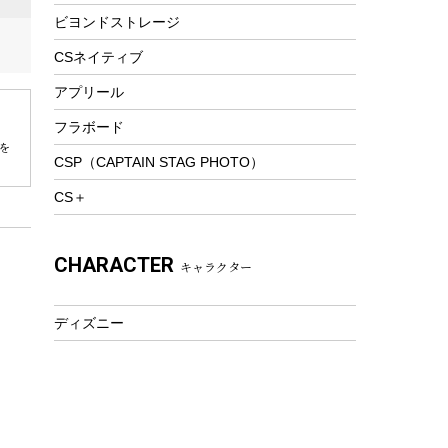
ビヨンドストレージ
ツール&アクセサリー
トレッキング
CSネイティブ
トレッキングステッキ
アプリール
トレッキングアクセサリー
フラボード
プレイグッズ
を
CSP（CAPTAIN STAG PHOTO）
ウェルネス
CS＋
アクセサリー
ウェア、タオル
CHARACTER
キャラクター
フィットネス
ウェア
ディズニー
アクセサリー