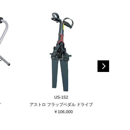
US-152
ア
アストロ フラップペダル ドライブ
Vit F
￥106,000