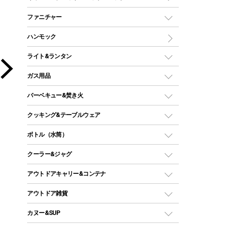
ツールームテント
マミー型（人形型）シュラフ
キャンピングベッド・コット
ファニチャー
ワンポールテント
インナーシュラフ
マット
アウトドアテーブル
ハンモック
シェルターテント
インフレータブルマット
ワンタッチテント
アウトドアチェア
ライト&ランタン
ピロー
ソロテント
レジャーシート
LEDランタン
ガス用品
ロッジ型・オリジナルテント
ファニチャーアクセサリー
ガスランタン
ガスバーナー
タープ
バーベキュー&焚き火
オイルランタン
ガスコンロ
ヘキサタープ
バーベキューコンロ、グリル
クッキング&テーブルウェア
ランタンスタンド
スクエアタープ（レクタタープ）
ガス缶
スタンダードタイプグリル
ダッチオーブン
ボトル（水筒）
LEDライト
メッシュタープ
ガスランタン
焚き火台タイプ（ロースタイル）グリル
スキレット
ステンレスボトル
クーラー&ジャグ
自立式タープ
ヘッドライト
ガストーチ、ライター
卓上タイプグリル
ホットサンドメーカー
シェルター（スクリーンタープ）
スクリュータイプ
キャンドル
クーラーボックス
アウトドアキャリー&コンテナ
パーティータイプグリル
クッカー、コッヘル
パラソル
コップ付きタイプ
多用途タイプグリル
クーラーバッグ
アウトドアキャリー
アウトドア雑貨
クッカーセット
テントアクセサリー
ワンタッチタイプ
ソロキャンプ用グリル
ウォータージャグ
コンテナ
バックパック&バッグ
カヌー&SUP
プラスチックボトル
シェラカップ
ペグ
鉄板、アミ
ウォーターボトル