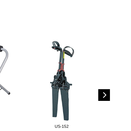
US-152