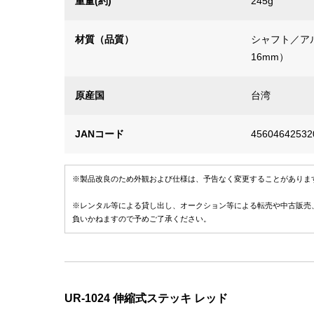
重量(約)
245g
材質（品質）
シャフト／ア
16mm）
原産国
台湾
JANコード
45604642532
※製品改良のため外観および仕様は、予告なく変更することがありま
※レンタル等による貸し出し、オークション等による転売や中古販売
負いかねますので予めご了承ください。
UR-1024 伸縮式ステッキ レッド