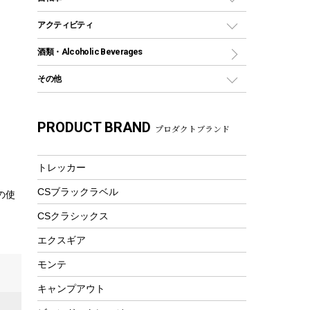
保冷剤
リュック、バックパック
グランドシート
トング
カヌー
火起こし
折りたたみ自転車
アクティビティ
トートバッグ、サコッシュ
ガイドロープ
ナイフ
カヤック
火消し
スポーツサイクル
マリン
酒類・Alcoholic Beverages
ショッピングキャリー
ツール
食器類
SUP
バーベキューツール
シティサイクル
スーツケース
ボディボード
その他
カトラリー
パドル
焚き火アクセサリー
子供向け自転車
その他アウトドア雑貨
ラッシュガード
ガーデニング
タンブラー
フローティングベスト
スモーカー、燻製器
自転車部品
ビーチサンダル
カラビナ
PRODUCT BRAND
湯たんぽ
マグカップ、カップ
プロダクトブランド
ヘルメット
燃料・着火剤・炭
テント
自転車用アクセサリー
レイン
防災用品
ステンレスボトル
エアーポンプ
パラソル
スプレー関係
自転車ウェア
トレッカー
フードボトル
フローティングベスト
アクセサリー
ツール、他
CSブラックラベル
ヘルメット
コーヒー&ミル
の使
エアーポンプ
CSクラシックス
トレー
ビーチテント
ランチョンマット
エクスギア
ウィンター
ランチボックス
モンテ
スノーシュー
ピクニックセット
キャンプアウト
防寒ウェア