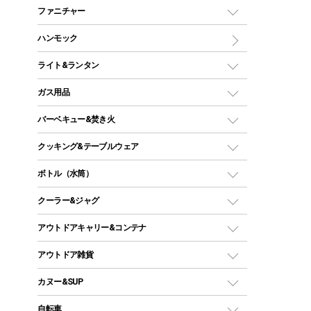
マミー型（人形型）シュラフ
キャンピングベッド・コット
ファニチャー
ワンポールテント
インナーシュラフ
マット
アウトドアテーブル
ハンモック
シェルターテント
インフレータブルマット
ワンタッチテント
アウトドアチェア
ライト&ランタン
ピロー
ソロテント
レジャーシート
LEDランタン
ガス用品
ロッジ型・オリジナルテント
ファニチャーアクセサリー
ガスランタン
ガスバーナー
タープ
バーベキュー&焚き火
オイルランタン
ガスコンロ
ヘキサタープ
バーベキューコンロ、グリル
クッキング&テーブルウェア
ランタンスタンド
スクエアタープ（レクタタープ）
ガス缶
スタンダードタイプグリル
ダッチオーブン
ボトル（水筒）
LEDライト
メッシュタープ
ガスランタン
焚き火台タイプ（ロースタイル）グリル
スキレット
ステンレスボトル
クーラー&ジャグ
自立式タープ
ヘッドライト
ガストーチ、ライター
卓上タイプグリル
ホットサンドメーカー
シェルター（スクリーンタープ）
スクリュータイプ
キャンドル
クーラーボックス
アウトドアキャリー&コンテナ
パーティータイプグリル
クッカー、コッヘル
パラソル
コップ付きタイプ
多用途タイプグリル
クーラーバッグ
アウトドアキャリー
アウトドア雑貨
クッカーセット
テントアクセサリー
ワンタッチタイプ
ソロキャンプ用グリル
ウォータージャグ
コンテナ
バックパック&バッグ
カヌー&SUP
プラスチックボトル
シェラカップ
ペグ
鉄板、アミ
ウォーターボトル
デイパック、ウェストバッグ
ディズニーボトル
ポール
クッキングツール
インフレータブル
自転車
焚き火台&ストーブ