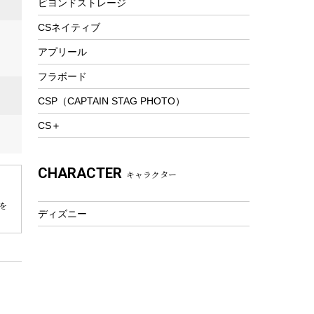
ビヨンドストレージ
ツール&アクセサリー
トレッキング
CSネイティブ
トレッキングステッキ
アプリール
トレッキングアクセサリー
フラボード
プレイグッズ
CSP（CAPTAIN STAG PHOTO）
ウェルネス
CS＋
アクセサリー
ウェア、タオル
CHARACTER
キャラクター
フィットネス
ウェア
を
ディズニー
アクセサリー