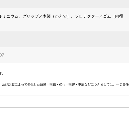
ルミニウム、グリップ／木製（かえで）、プロテクター／ゴム（内径
07
す。
、及び譲渡によって発生した故障・損傷・劣化・損害・事故などにつきましては、一切責任