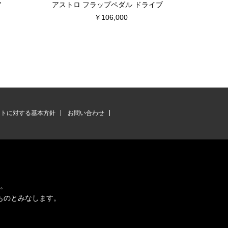
ア
アストロ フラップペダル ドライブ
Vit F
￥106,000
ントに対する基本方針
お問い合わせ
す。
ものとみなします。