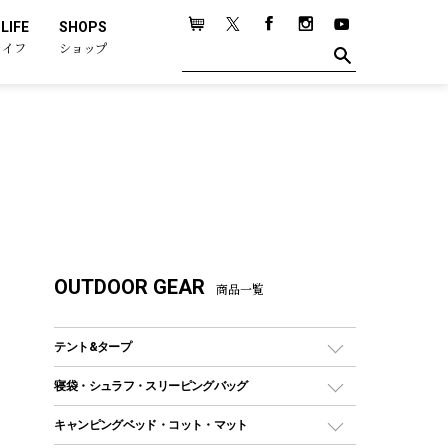
LIFE
SHOPS
ライフ
ショップ
OUTDOOR GEAR
商品一覧
テント&タープ
テント
寝袋・シュラフ・スリーピングバッグ
ドームテント
レクタングラー型（封筒型）シュラフ
キャンピングベッド・コット・マット
ツールームテント