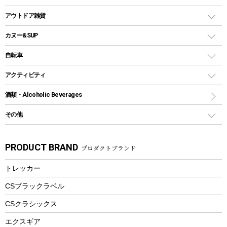
クッカー、コッヘル
パラソル
コップ付きタイプ
多用途タイプグリル
クーラーバッグ
アウトドアキャリー
アウトドア雑貨
クッカーセット
テントアクセサリー
ワンタッチタイプ
ソロキャンプ用グリル
ウォータージャグ
コンテナ
バックパック&バッグ
カヌー&SUP
プラスチックボトル
シェラカップ
ペグ
鉄板、アミ
ウォーターボトル
デイパック、ウェストバッグ
ディズニーボトル
ポール
クッキングツール
インフレータブル
自転車
焚き火台&ストーブ
保冷剤
リュック、バックパック
グランドシート
トング
カヌー
火起こし
折りたたみ自転車
アクティビティ
トートバッグ、サコッシュ
ガイドロープ
ナイフ
カヤック
火消し
スポーツサイクル
マリン
酒類・Alcoholic Beverages
ショッピングキャリー
ツール
食器類
SUP
バーベキューツール
シティサイクル
スーツケース
ボディボード
その他
カトラリー
パドル
焚き火アクセサリー
子供向け自転車
その他アウトドア雑貨
ラッシュガード
ガーデニング
タンブラー
フローティングベスト
スモーカー、燻製器
自転車部品
ビーチサンダル
カラビナ
PRODUCT BRAND
プロダクトブランド
湯たんぽ
マグカップ、カップ
ヘルメット
燃料・着火剤・炭
テント
自転車用アクセサリー
レイン
防災用品
ステンレスボトル
エアーポンプ
トレッカー
パラソル
スプレー関係
自転車ウェア
フードボトル
フローティングベスト
アクセサリー
ツール、他
CSブラックラベル
ヘルメット
コーヒー&ミル
CSクラシックス
エアーポンプ
トレー
エクスギア
ビーチテント