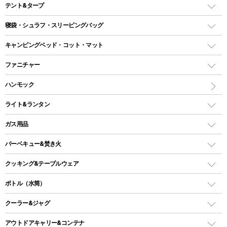
テント&タープ
テント
寝袋・シュラフ・スリーピングバッグ
ドームテント
レクタングラー型（封筒型）シュラフ
キャンピングベッド・コット・マット
ツールームテント
マミー型（人形型）シュラフ
キャンピングベッド・コット
ファニチャー
ワンポールテント
インナーシュラフ
マット
アウトドアテーブル
ハンモック
シェルターテント
インフレータブルマット
ワンタッチテント
アウトドアチェア
ライト&ランタン
ピロー
ソロテント
レジャーシート
LEDランタン
ガス用品
ロッジ型・オリジナルテント
ファニチャーアクセサリー
ガスランタン
ガスバーナー
タープ
バーベキュー&焚き火
オイルランタン
ガスコンロ
ヘキサタープ
バーベキューコンロ、グリル
クッキング&テーブルウェア
ランタンスタンド
スクエアタープ（レクタタープ）
ガス缶
スタンダードタイプグリル
ダッチオーブン
ボトル（水筒）
LEDライト
メッシュタープ
ガスランタン
焚き火台タイプ（ロースタイル）グリル
スキレット
ステンレスボトル
クーラー&ジャグ
自立式タープ
ヘッドライト
ガストーチ、ライター
卓上タイプグリル
ホットサンドメーカー
シェルター（スクリーンタープ）
スクリュータイプ
キャンドル
クーラーボックス
アウトドアキャリー&コンテナ
パーティータイプグリル