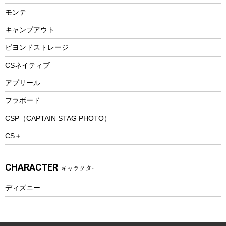
ランチョンマット
モンテ
ウィンター
ランチボックス
キャンプアウト
スノーシュー
ピクニックセット
防寒ウェア
ビヨンドストレージ
ツール&アクセサリー
CSネイティブ
トレッキング
アプリール
トレッキングステッキ
フラボード
トレッキングアクセサリー
CSP（CAPTAIN STAG PHOTO）
プレイグッズ
CS＋
ウェルネス
アクセサリー
CHARACTER
キャラクター
ウェア、タオル
フィットネス
ディズニー
ウェア
アクセサリー