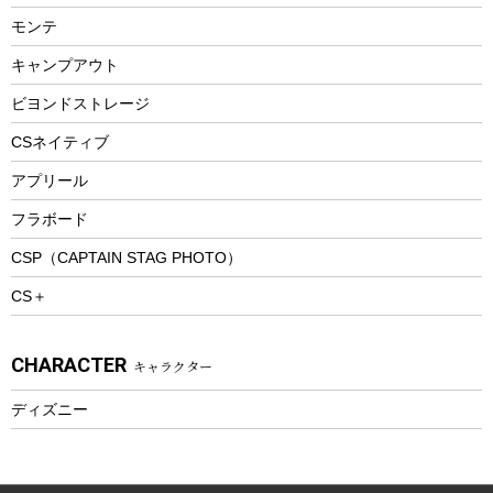
ランチョンマット
モンテ
ウィンター
ランチボックス
キャンプアウト
スノーシュー
ピクニックセット
防寒ウェア
ビヨンドストレージ
ツール&アクセサリー
CSネイティブ
トレッキング
アプリール
トレッキングステッキ
フラボード
トレッキングアクセサリー
CSP（CAPTAIN STAG PHOTO）
プレイグッズ
CS＋
ウェルネス
アクセサリー
CHARACTER
キャラクター
ウェア、タオル
フィットネス
ディズニー
ウェア
アクセサリー