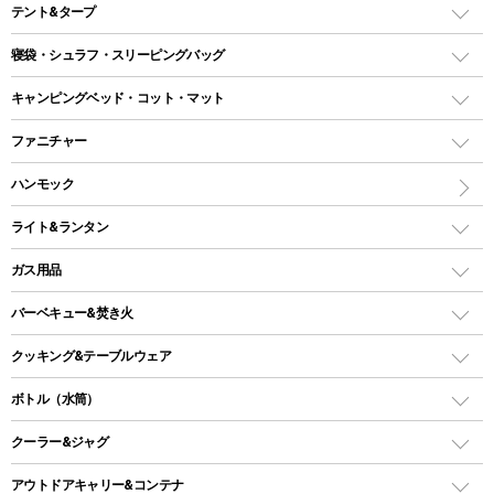
テント&タープ
テント
寝袋・シュラフ・スリーピングバッグ
ドームテント
レクタングラー型（封筒型）シュラフ
キャンピングベッド・コット・マット
ツールームテント
マミー型（人形型）シュラフ
キャンピングベッド・コット
ファニチャー
ワンポールテント
インナーシュラフ
マット
アウトドアテーブル
ハンモック
シェルターテント
インフレータブルマット
ワンタッチテント
アウトドアチェア
ライト&ランタン
ピロー
ソロテント
レジャーシート
LEDランタン
ガス用品
ロッジ型・オリジナルテント
ファニチャーアクセサリー
ガスランタン
ガスバーナー
タープ
バーベキュー&焚き火
オイルランタン
ガスコンロ
ヘキサタープ
バーベキューコンロ、グリル
クッキング&テーブルウェア
ランタンスタンド
スクエアタープ（レクタタープ）
ガス缶
スタンダードタイプグリル
ダッチオーブン
ボトル（水筒）
LEDライト
メッシュタープ
ガスランタン
焚き火台タイプ（ロースタイル）グリル
スキレット
ステンレスボトル
クーラー&ジャグ
自立式タープ
ヘッドライト
ガストーチ、ライター
卓上タイプグリル
ホットサンドメーカー
シェルター（スクリーンタープ）
スクリュータイプ
キャンドル
クーラーボックス
アウトドアキャリー&コンテナ
パーティータイプグリル