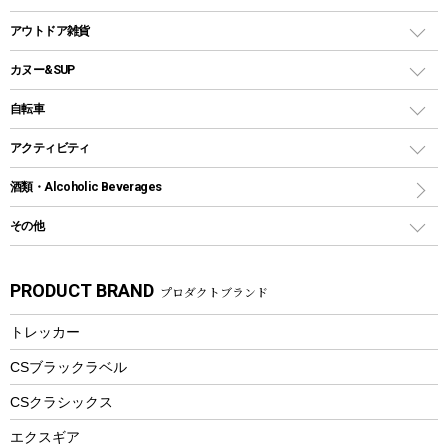
クッカー、コッヘル
パラソル
コップ付きタイプ
多用途タイプグリル
クーラーバッグ
アウトドアキャリー
アウトドア雑貨
クッカーセット
テントアクセサリー
ワンタッチタイプ
ソロキャンプ用グリル
ウォータージャグ
コンテナ
バックパック&バッグ
カヌー&SUP
プラスチックボトル
シェラカップ
ペグ
鉄板、アミ
ウォーターボトル
デイパック、ウェストバッグ
ディズニーボトル
ポール
クッキングツール
インフレータブル
自転車
焚き火台&ストーブ
保冷剤
リュック、バックパック
グランドシート
トング
カヌー
火起こし
折りたたみ自転車
アクティビティ
トートバッグ、サコッシュ
ガイドロープ
ナイフ
カヤック
火消し
スポーツサイクル
マリン
酒類・Alcoholic Beverages
ショッピングキャリー
ツール
食器類
SUP
バーベキューツール
シティサイクル
スーツケース
ボディボード
その他
カトラリー
パドル
焚き火アクセサリー
子供向け自転車
その他アウトドア雑貨
ラッシュガード
ガーデニング
タンブラー
フローティングベスト
スモーカー、燻製器
自転車部品
ビーチサンダル
カラビナ
PRODUCT BRAND
プロダクトブランド
湯たんぽ
マグカップ、カップ
ヘルメット
燃料・着火剤・炭
テント
自転車用アクセサリー
レイン
防災用品
ステンレスボトル
エアーポンプ
トレッカー
パラソル
スプレー関係
自転車ウェア
フードボトル
フローティングベスト
アクセサリー
ツール、他
CSブラックラベル
ヘルメット
コーヒー&ミル
CSクラシックス
エアーポンプ
トレー
エクスギア
ビーチテント