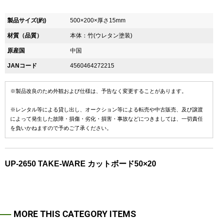
製品サイズ(約)
500×200×厚さ15mm
材質（品質）
本体：竹(ウレタン塗装)
原産国
中国
JANコード
4560464272215
※製品改良のため外観および仕様は、予告なく変更することがあります。
※レンタル等による貸し出し、オークション等による転売や中古販売、及び譲渡
によって発生した故障・損傷・劣化・損害・事故などにつきましては、一切責任
を負いかねますので予めご了承ください。
UP-2650 TAKE-WARE カットボード50×20
MORE THIS CATEGORY ITEMS