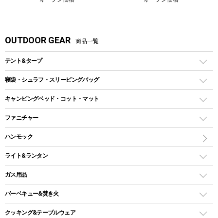
OUTDOOR GEAR
商品一覧
テント&タープ
テント
寝袋・シュラフ・スリーピングバッグ
ドームテント
レクタングラー型（封筒型）シュラフ
キャンピングベッド・コット・マット
ツールームテント
マミー型（人形型）シュラフ
キャンピングベッド・コット
ファニチャー
ワンポールテント
インナーシュラフ
マット
アウトドアテーブル
ハンモック
シェルターテント
インフレータブルマット
ワンタッチテント
アウトドアチェア
ライト&ランタン
ピロー
ソロテント
レジャーシート
LEDランタン
ガス用品
ロッジ型・オリジナルテント
ファニチャーアクセサリー
ガスランタン
ガスバーナー
タープ
バーベキュー&焚き火
オイルランタン
ガスコンロ
ヘキサタープ
バーベキューコンロ、グリル
クッキング&テーブルウェア