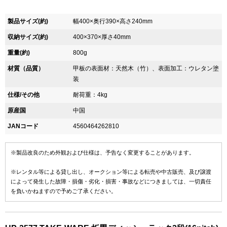
製品サイズ(約)
幅400×奥行390×高さ240mm
収納サイズ(約)
400×370×厚さ40mm
重量(約)
800g
材質（品質）
甲板の表面材：天然木（竹）、表面加工：ウレタン塗
装
仕様/その他
耐荷重：4kg
原産国
中国
JANコード
4560464262810
※製品改良のため外観および仕様は、予告なく変更することがあります。
※レンタル等による貸し出し、オークション等による転売や中古販売、及び譲渡
によって発生した故障・損傷・劣化・損害・事故などにつきましては、一切責任
を負いかねますので予めご了承ください。