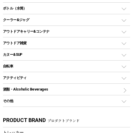
ランタンスタンド
スクエアタープ（レクタタープ）
ガス缶
スタンダードタイプグリル
ダッチオーブン
ボトル（水筒）
LEDライト
メッシュタープ
ガスランタン
焚き火台タイプ（ロースタイル）グリル
スキレット
ステンレスボトル
クーラー&ジャグ
自立式タープ
ヘッドライト
ガストーチ、ライター
卓上タイプグリル
ホットサンドメーカー
シェルター（スクリーンタープ）
スクリュータイプ
キャンドル
クーラーボックス
アウトドアキャリー&コンテナ
パーティータイプグリル
クッカー、コッヘル
パラソル
コップ付きタイプ
多用途タイプグリル
クーラーバッグ
アウトドアキャリー
アウトドア雑貨
クッカーセット
テントアクセサリー
ワンタッチタイプ
ソロキャンプ用グリル
ウォータージャグ
コンテナ
バックパック&バッグ
カヌー&SUP
プラスチックボトル
シェラカップ
ペグ
鉄板、アミ
ウォーターボトル
デイパック、ウェストバッグ
ディズニーボトル
ポール
クッキングツール
インフレータブル
自転車
焚き火台&ストーブ
保冷剤
リュック、バックパック
グランドシート
トング
カヌー
火起こし
折りたたみ自転車
アクティビティ
トートバッグ、サコッシュ
ガイドロープ
ナイフ
カヤック
火消し
スポーツサイクル
マリン
酒類・Alcoholic Beverages
ショッピングキャリー
ツール
食器類
SUP
バーベキューツール
シティサイクル
スーツケース
ボディボード
その他
カトラリー
パドル
焚き火アクセサリー
子供向け自転車
その他アウトドア雑貨
ラッシュガード
ガーデニング
タンブラー
フローティングベスト
スモーカー、燻製器
自転車部品
ビーチサンダル
カラビナ
PRODUCT BRAND
プロダクトブランド
湯たんぽ
マグカップ、カップ
ヘルメット
燃料・着火剤・炭
テント
自転車用アクセサリー
レイン
防災用品
ステンレスボトル
エアーポンプ
トレッカー
パラソル
スプレー関係