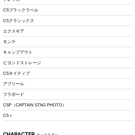
自転車ウェア
フードボトル
フローティングベスト
アクセサリー
ツール、他
CSブラックラベル
ヘルメット
コーヒー&ミル
CSクラシックス
エアーポンプ
トレー
エクスギア
ビーチテント
ランチョンマット
モンテ
ウィンター
ランチボックス
キャンプアウト
スノーシュー
ピクニックセット
防寒ウェア
ビヨンドストレージ
ツール&アクセサリー
CSネイティブ
トレッキング
アプリール
トレッキングステッキ
フラボード
トレッキングアクセサリー
CSP（CAPTAIN STAG PHOTO）
プレイグッズ
CS＋
ウェルネス
アクセサリー
CHARACTER
キャラクター
ウェア、タオル