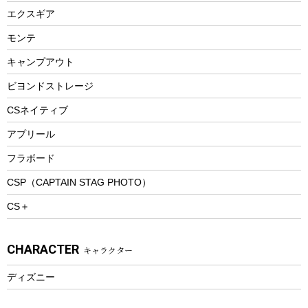
エアーポンプ
トレー
エクスギア
ビーチテント
ランチョンマット
モンテ
ウィンター
ランチボックス
キャンプアウト
スノーシュー
ピクニックセット
防寒ウェア
ビヨンドストレージ
ツール&アクセサリー
CSネイティブ
トレッキング
アプリール
トレッキングステッキ
フラボード
トレッキングアクセサリー
CSP（CAPTAIN STAG PHOTO）
プレイグッズ
CS＋
ウェルネス
アクセサリー
CHARACTER
キャラクター
ウェア、タオル
フィットネス
ディズニー
ウェア