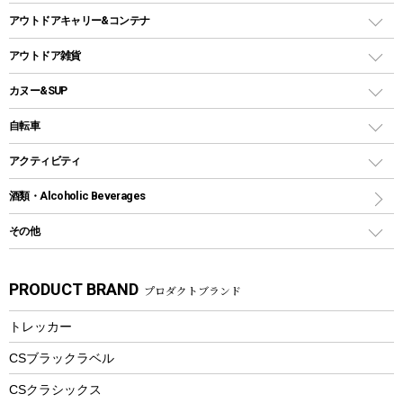
ホットサンドメーカー
シェルター（スクリーンタープ）
スクリュータイプ
キャンドル
クーラーボックス
アウトドアキャリー&コンテナ
パーティータイプグリル
クッカー、コッヘル
パラソル
コップ付きタイプ
多用途タイプグリル
クーラーバッグ
アウトドアキャリー
アウトドア雑貨
クッカーセット
テントアクセサリー
ワンタッチタイプ
ソロキャンプ用グリル
ウォータージャグ
コンテナ
バックパック&バッグ
カヌー&SUP
プラスチックボトル
シェラカップ
ペグ
鉄板、アミ
ウォーターボトル
デイパック、ウェストバッグ
ディズニーボトル
ポール
クッキングツール
インフレータブル
自転車
焚き火台&ストーブ
保冷剤
リュック、バックパック
グランドシート
トング
カヌー
火起こし
折りたたみ自転車
アクティビティ
トートバッグ、サコッシュ
ガイドロープ
ナイフ
カヤック
火消し
スポーツサイクル
マリン
酒類・Alcoholic Beverages
ショッピングキャリー
ツール
食器類
SUP
バーベキューツール
シティサイクル
スーツケース
ボディボード
その他
カトラリー
パドル
焚き火アクセサリー
子供向け自転車
その他アウトドア雑貨
ラッシュガード
ガーデニング
タンブラー
フローティングベスト
スモーカー、燻製器
自転車部品
ビーチサンダル
カラビナ
PRODUCT BRAND
プロダクトブランド
湯たんぽ
マグカップ、カップ
ヘルメット
燃料・着火剤・炭
テント
自転車用アクセサリー
レイン
防災用品
ステンレスボトル
エアーポンプ
トレッカー
パラソル
スプレー関係
自転車ウェア
フードボトル
フローティングベスト
アクセサリー
ツール、他
CSブラックラベル
ヘルメット
コーヒー&ミル
CSクラシックス