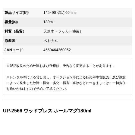
製品サイズ(約)
145×90×高さ60mm
容量(約)
180ml
材質（品質）
天然木（ラッカー塗装）
原産国
ベトナム
JANコード
4560464260052
※製品改良のため外観および仕様は、予告なく変更することがあります。
※レンタル等による貸し出し、オークション等による転売や中古販売、及び譲渡
によって発生した故障・損傷・劣化・損害・事故などにつきましては、一切責任
を負いかねますので予めご了承ください。
UP-2566 ウッドブレス ホールマグ180ml