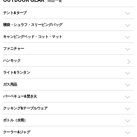
商品一覧
テント&タープ
テント
寝袋・シュラフ・スリーピングバッグ
ドームテント
レクタングラー型（封筒型）シュラフ
キャンピングベッド・コット・マット
ツールームテント
マミー型（人形型）シュラフ
キャンピングベッド・コット
ファニチャー
ワンポールテント
インナーシュラフ
マット
アウトドアテーブル
ハンモック
シェルターテント
インフレータブルマット
ワンタッチテント
アウトドアチェア
ライト&ランタン
ピロー
ソロテント
レジャーシート
LEDランタン
ガス用品
ロッジ型・オリジナルテント
ファニチャーアクセサリー
ガスランタン
ガスバーナー
タープ
バーベキュー&焚き火
オイルランタン
ガスコンロ
ヘキサタープ
バーベキューコンロ、グリル
クッキング&テーブルウェア
ランタンスタンド
スクエアタープ（レクタタープ）
ガス缶
スタンダードタイプグリル
ダッチオーブン
ボトル（水筒）
LEDライト
メッシュタープ
ガスランタン
焚き火台タイプ（ロースタイル）グリル
スキレット
ステンレスボトル
クーラー&ジャグ
自立式タープ
ヘッドライト
ガストーチ、ライター
卓上タイプグリル