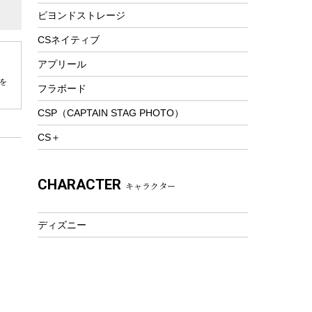
ビヨンドストレージ
ツール&アクセサリー
トレッキング
CSネイティブ
トレッキングステッキ
アプリール
トレッキングアクセサリー
を
フラボード
プレイグッズ
CSP（CAPTAIN STAG PHOTO）
ウェルネス
CS＋
アクセサリー
ウェア、タオル
CHARACTER
キャラクター
フィットネス
ウェア
ディズニー
アクセサリー