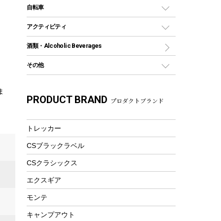
デイパック、ウェストバッグ
ディズニーボトル
ポール
クッキングツール
インフレータブル
自転車
焚き火台&ストーブ
保冷剤
リュック、バックパック
グランドシート
トング
カヌー
火起こし
折りたたみ自転車
アクティビティ
トートバッグ、サコッシュ
ガイドロープ
ナイフ
カヤック
火消し
スポーツサイクル
マリン
酒類・Alcoholic Beverages
ショッピングキャリー
ツール
食器類
SUP
バーベキューツール
シティサイクル
スーツケース
ボディボード
その他
カトラリー
パドル
焚き火アクセサリー
子供向け自転車
その他アウトドア雑貨
ラッシュガード
ガーデニング
タンブラー
フローティングベスト
スモーカー、燻製器
自転車部品
ビーチサンダル
カラビナ
ま
PRODUCT BRAND
湯たんぽ
マグカップ、カップ
プロダクトブランド
ヘルメット
燃料・着火剤・炭
テント
自転車用アクセサリー
レイン
防災用品
ステンレスボトル
エアーポンプ
パラソル
スプレー関係
自転車ウェア
トレッカー
フードボトル
フローティングベスト
アクセサリー
ツール、他
CSブラックラベル
ヘルメット
コーヒー&ミル
エアーポンプ
CSクラシックス
トレー
ビーチテント
ランチョンマット
エクスギア
ウィンター
ランチボックス
モンテ
スノーシュー
ピクニックセット
キャンプアウト
防寒ウェア