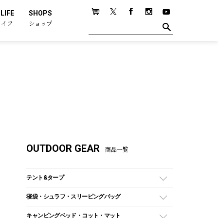
LIFE
SHOPS
ライフ
ショップ
OUTDOOR GEAR
商品一覧
テント&タープ
テント
寝袋・シュラフ・スリーピングバッグ
ドームテント
レクタングラー型（封筒型）シュラフ
キャンピングベッド・コット・マット