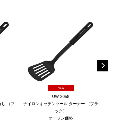
NEW
UW-2058
し （ブ
ナイロンキッチンツール ターナー （ブラ
シャープ
ック）
オープン価格