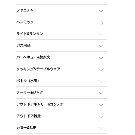
ツールームテント
マミー型（人形型）シュラフ
キャンピングベッド・コット
ファニチャー
ワンポールテント
インナーシュラフ
マット
アウトドアテーブル
ハンモック
シェルターテント
インフレータブルマット
ワンタッチテント
アウトドアチェア
ライト&ランタン
ピロー
ソロテント
レジャーシート
LEDランタン
ガス用品
ロッジ型・オリジナルテント
ファニチャーアクセサリー
ガスランタン
ガスバーナー
タープ
バーベキュー&焚き火
オイルランタン
ガスコンロ
ヘキサタープ
バーベキューコンロ、グリル
クッキング&テーブルウェア
ランタンスタンド
スクエアタープ（レクタタープ）
ガス缶
スタンダードタイプグリル
ダッチオーブン
ボトル（水筒）
LEDライト
メッシュタープ
ガスランタン
焚き火台タイプ（ロースタイル）グリル
スキレット
ステンレスボトル
クーラー&ジャグ
自立式タープ
ヘッドライト
ガストーチ、ライター
卓上タイプグリル
ホットサンドメーカー
シェルター（スクリーンタープ）
スクリュータイプ
キャンドル
クーラーボックス
アウトドアキャリー&コンテナ
パーティータイプグリル
クッカー、コッヘル
パラソル
コップ付きタイプ
多用途タイプグリル
クーラーバッグ
アウトドアキャリー
アウトドア雑貨
クッカーセット
テントアクセサリー
ワンタッチタイプ
ソロキャンプ用グリル
ウォータージャグ
コンテナ
バックパック&バッグ
カヌー&SUP
プラスチックボトル
シェラカップ
ペグ
鉄板、アミ
ウォーターボトル