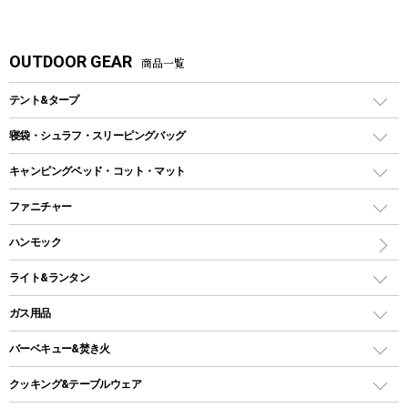
OUTDOOR GEAR
商品一覧
テント&タープ
テント
寝袋・シュラフ・スリーピングバッグ
ドームテント
レクタングラー型（封筒型）シュラフ
キャンピングベッド・コット・マット
ツールームテント
マミー型（人形型）シュラフ
キャンピングベッド・コット
ファニチャー
ワンポールテント
インナーシュラフ
マット
アウトドアテーブル
ハンモック
シェルターテント
インフレータブルマット
ワンタッチテント
アウトドアチェア
ライト&ランタン
ピロー
ソロテント
レジャーシート
LEDランタン
ガス用品
ロッジ型・オリジナルテント
ファニチャーアクセサリー
ガスランタン
ガスバーナー
タープ
バーベキュー&焚き火
オイルランタン
ガスコンロ
ヘキサタープ
バーベキューコンロ、グリル
クッキング&テーブルウェア
ランタンスタンド
スクエアタープ（レクタタープ）
ガス缶