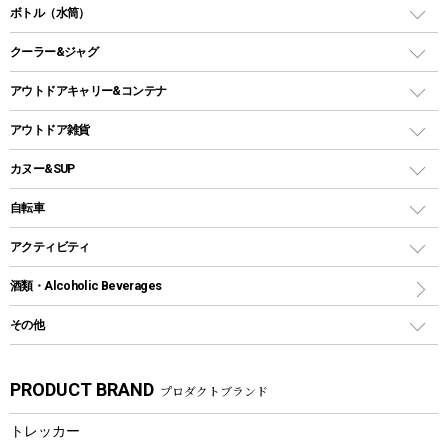
スタンダードタイプグリル
ダッチオーブン
ボトル（水筒）
LEDライト
メッシュタープ
ガスランタン
焚き火台タイプ（ロースタイル）グリル
スキレット
ステンレスボトル
クーラー&ジャグ
自立式タープ
ヘッドライト
ガストーチ、ライター
卓上タイプグリル
ホットサンドメーカー
シェルター（スクリーンタープ）
スクリュータイプ
キャンドル
クーラーボックス
アウトドアキャリー&コンテナ
パーティータイプグリル
クッカー、コッヘル
パラソル
コップ付きタイプ
多用途タイプグリル
クーラーバッグ
アウトドアキャリー
アウトドア雑貨
クッカーセット
テントアクセサリー
ワンタッチタイプ
ソロキャンプ用グリル
ウォータージャグ
コンテナ
バックパック&バッグ
カヌー&SUP
プラスチックボトル
シェラカップ
ペグ
鉄板、アミ
ウォーターボトル
デイパック、ウェストバッグ
ディズニーボトル
ポール
クッキングツール
インフレータブル
自転車
焚き火台&ストーブ
保冷剤
リュック、バックパック
グランドシート
トング
カヌー
火起こし
折りたたみ自転車
アクティビティ
トートバッグ、サコッシュ
ガイドロープ
ナイフ
カヤック
火消し
スポーツサイクル
マリン
酒類・Alcoholic Beverages
ショッピングキャリー
ツール
食器類
SUP
バーベキューツール
シティサイクル
スーツケース
ボディボード
その他
カトラリー
パドル
焚き火アクセサリー
子供向け自転車
その他アウトドア雑貨
ラッシュガード
ガーデニング
タンブラー
フローティングベスト
スモーカー、燻製器
自転車部品
ビーチサンダル
カラビナ
PRODUCT BRAND
プロダクトブランド
湯たんぽ
マグカップ、カップ
ヘルメット
燃料・着火剤・炭
テント
自転車用アクセサリー
レイン
防災用品
ステンレスボトル
エアーポンプ
トレッカー
パラソル
スプレー関係
自転車ウェア