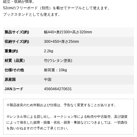
組立・収納が簡単。
52cmのフリーボード（別売）を載せてテーブルとして使えます。
ブックスタンドとしても使えます。
製品サイズ(約)
幅440×奥行300×高さ320mm
収納サイズ(約)
300×450×厚さ25mm
重量(約)
2.2kg
材質（品質）
竹(ウレタン塗装)
仕様/その他
耐荷重：10kg
原産国
中国
JANコード
4560464270631
※製品改良のため外観および仕様は、予告なく変更することがあります。
※レンタル等による貸し出し、オークション等による転売や中古販売、及び譲渡
によって発生した故障・損傷・劣化・損害・事故などにつきましては、一切責任
を負いかねますので予めご了承ください。