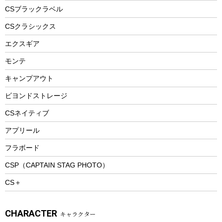
フードボトル
フローティングベスト
アクセサリー
ツール、他
CSブラックラベル
ヘルメット
コーヒー&ミル
CSクラシックス
エアーポンプ
トレー
エクスギア
ビーチテント
ランチョンマット
モンテ
ウィンター
ランチボックス
キャンプアウト
スノーシュー
ピクニックセット
防寒ウェア
ビヨンドストレージ
ツール&アクセサリー
CSネイティブ
トレッキング
アプリール
トレッキングステッキ
フラボード
トレッキングアクセサリー
CSP（CAPTAIN STAG PHOTO）
プレイグッズ
CS＋
ウェルネス
アクセサリー
CHARACTER
キャラクター
ウェア、タオル