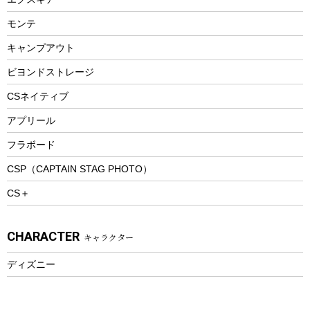
ビーチテント
ランチョンマット
モンテ
ウィンター
ランチボックス
キャンプアウト
スノーシュー
ピクニックセット
防寒ウェア
ビヨンドストレージ
ツール&アクセサリー
CSネイティブ
トレッキング
アプリール
トレッキングステッキ
フラボード
トレッキングアクセサリー
CSP（CAPTAIN STAG PHOTO）
プレイグッズ
CS＋
ウェルネス
アクセサリー
CHARACTER
キャラクター
ウェア、タオル
フィットネス
ディズニー
ウェア
アクセサリー