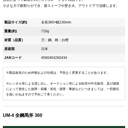
小さな力で薪割りができ、薪ストーブや焚き火、アウトドアで活躍します。
製品サイズ(約)
全長360×幅130mm
重量(約)
710g
材質（品質）
刃：鋼、柄：白樫
原産国
日本
JANコード
4560464260434
※製品改良のため外観および仕様は、予告なく変更することがあります。
※レンタル等による貸し出し、オークション等による転売や中古販売、及び譲渡
によって発生した故障・損傷・劣化・損害・事故などにつきましては、一切責任
を負いかねますので予めご了承ください。
UM-4 全鋼馬斧 360