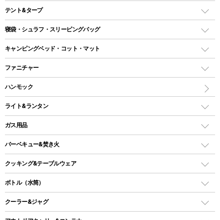
テント&タープ
テント
寝袋・シュラフ・スリーピングバッグ
ドームテント
レクタングラー型（封筒型）シュラフ
キャンピングベッド・コット・マット
ツールームテント
マミー型（人形型）シュラフ
キャンピングベッド・コット
ファニチャー
ワンポールテント
インナーシュラフ
マット
アウトドアテーブル
ハンモック
シェルターテント
インフレータブルマット
ワンタッチテント
アウトドアチェア
ライト&ランタン
ピロー
ソロテント
レジャーシート
LEDランタン
ガス用品
ロッジ型・オリジナルテント
ファニチャーアクセサリー
ガスランタン
ガスバーナー
タープ
バーベキュー&焚き火
オイルランタン
ガスコンロ
ヘキサタープ
バーベキューコンロ、グリル
クッキング&テーブルウェア
ランタンスタンド
スクエアタープ（レクタタープ）
ガス缶
スタンダードタイプグリル
ダッチオーブン
ボトル（水筒）
LEDライト
メッシュタープ
ガスランタン
焚き火台タイプ（ロースタイル）グリル
スキレット
ステンレスボトル
クーラー&ジャグ
自立式タープ
ヘッドライト
ガストーチ、ライター
卓上タイプグリル
ホットサンドメーカー
シェルター（スクリーンタープ）
スクリュータイプ
キャンドル
クーラーボックス
パーティータイプグリル