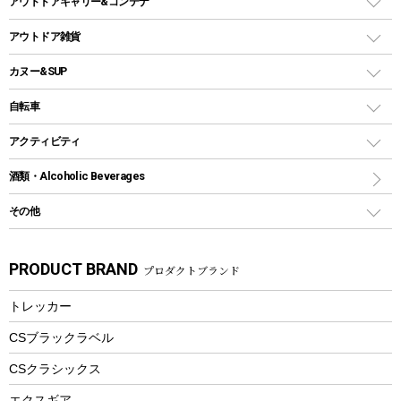
アウトドアキャリー&コンテナ
クッカー、コッヘル
パラソル
コップ付きタイプ
多用途タイプグリル
クーラーバッグ
アウトドアキャリー
アウトドア雑貨
クッカーセット
テントアクセサリー
ワンタッチタイプ
ソロキャンプ用グリル
ウォータージャグ
コンテナ
バックパック&バッグ
カヌー&SUP
プラスチックボトル
シェラカップ
ペグ
鉄板、アミ
ウォーターボトル
デイパック、ウェストバッグ
ディズニーボトル
ポール
クッキングツール
インフレータブル
自転車
焚き火台&ストーブ
保冷剤
リュック、バックパック
グランドシート
トング
カヌー
火起こし
折りたたみ自転車
アクティビティ
トートバッグ、サコッシュ
ガイドロープ
ナイフ
カヤック
火消し
スポーツサイクル
マリン
酒類・Alcoholic Beverages
ショッピングキャリー
ツール
食器類
SUP
バーベキューツール
シティサイクル
スーツケース
ボディボード
その他
カトラリー
パドル
焚き火アクセサリー
子供向け自転車
その他アウトドア雑貨
ラッシュガード
ガーデニング
タンブラー
フローティングベスト
スモーカー、燻製器
自転車部品
ビーチサンダル
カラビナ
PRODUCT BRAND
プロダクトブランド
湯たんぽ
マグカップ、カップ
ヘルメット
燃料・着火剤・炭
テント
自転車用アクセサリー
レイン
防災用品
ステンレスボトル
エアーポンプ
トレッカー
パラソル
スプレー関係
自転車ウェア
フードボトル
フローティングベスト
アクセサリー
ツール、他
CSブラックラベル
ヘルメット
コーヒー&ミル
CSクラシックス
エアーポンプ
トレー
エクスギア