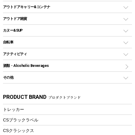
ホットサンドメーカー
シェルター（スクリーンタープ）
スクリュータイプ
キャンドル
クーラーボックス
アウトドアキャリー&コンテナ
パーティータイプグリル
クッカー、コッヘル
パラソル
コップ付きタイプ
多用途タイプグリル
クーラーバッグ
アウトドアキャリー
アウトドア雑貨
クッカーセット
テントアクセサリー
ワンタッチタイプ
ソロキャンプ用グリル
ウォータージャグ
コンテナ
バックパック&バッグ
カヌー&SUP
プラスチックボトル
シェラカップ
ペグ
鉄板、アミ
ウォーターボトル
デイパック、ウェストバッグ
ディズニーボトル
ポール
クッキングツール
インフレータブル
自転車
焚き火台&ストーブ
保冷剤
リュック、バックパック
グランドシート
トング
カヌー
火起こし
折りたたみ自転車
アクティビティ
トートバッグ、サコッシュ
ガイドロープ
ナイフ
カヤック
火消し
スポーツサイクル
マリン
酒類・Alcoholic Beverages
ショッピングキャリー
ツール
食器類
SUP
バーベキューツール
シティサイクル
スーツケース
ボディボード
その他
カトラリー
パドル
焚き火アクセサリー
子供向け自転車
その他アウトドア雑貨
ラッシュガード
ガーデニング
タンブラー
フローティングベスト
スモーカー、燻製器
自転車部品
ビーチサンダル
カラビナ
PRODUCT BRAND
プロダクトブランド
湯たんぽ
マグカップ、カップ
ヘルメット
燃料・着火剤・炭
テント
自転車用アクセサリー
レイン
防災用品
ステンレスボトル
エアーポンプ
トレッカー
パラソル
スプレー関係
自転車ウェア
フードボトル
フローティングベスト
アクセサリー
ツール、他
CSブラックラベル
ヘルメット
コーヒー&ミル
CSクラシックス