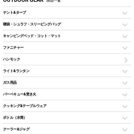
商品一覧
テント&タープ
テント
寝袋・シュラフ・スリーピングバッグ
ドームテント
レクタングラー型（封筒型）シュラフ
キャンピングベッド・コット・マット
ツールームテント
マミー型（人形型）シュラフ
キャンピングベッド・コット
ファニチャー
ワンポールテント
インナーシュラフ
マット
アウトドアテーブル
ハンモック
シェルターテント
インフレータブルマット
ワンタッチテント
アウトドアチェア
ライト&ランタン
ピロー
ソロテント
レジャーシート
LEDランタン
ガス用品
ロッジ型・オリジナルテント
ファニチャーアクセサリー
ガスランタン
ガスバーナー
タープ
バーベキュー&焚き火
オイルランタン
ガスコンロ
ヘキサタープ
バーベキューコンロ、グリル
クッキング&テーブルウェア
ランタンスタンド
スクエアタープ（レクタタープ）
ガス缶
スタンダードタイプグリル
ダッチオーブン
ボトル（水筒）
LEDライト
メッシュタープ
ガスランタン
焚き火台タイプ（ロースタイル）グリル
スキレット
ステンレスボトル
クーラー&ジャグ
自立式タープ
ヘッドライト
ガストーチ、ライター
卓上タイプグリル