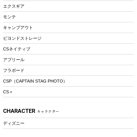
エアーポンプ
トレー
エクスギア
ビーチテント
ランチョンマット
モンテ
ウィンター
ランチボックス
キャンプアウト
スノーシュー
ピクニックセット
防寒ウェア
ビヨンドストレージ
ツール&アクセサリー
CSネイティブ
トレッキング
アプリール
トレッキングステッキ
フラボード
トレッキングアクセサリー
CSP（CAPTAIN STAG PHOTO）
プレイグッズ
CS＋
ウェルネス
アクセサリー
CHARACTER
キャラクター
ウェア、タオル
フィットネス
ディズニー
ウェア