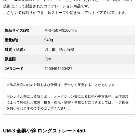
技術によって製造されたコラボレーション商品です。
小さな力で薪割りができ、薪ストーブや焚き火、アウトドアで活躍します。
製品サイズ(約)
全長450×幅160mm
重量(約)
940g
材質（品質）
刃：鋼、柄：白樫
原産国
日本
JANコード
4560464260427
※製品改良のため外観および仕様は、予告なく変更することがあります。
※レンタル等による貸し出し、オークション等による転売や中古販売、及び譲渡
によって発生した故障・損傷・劣化・損害・事故などにつきましては、一切責任
を負いかねますので予めご了承ください。
UM-3 全鋼小斧 ロングストレート450