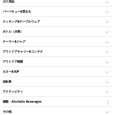
LEDランタン
ガス用品
ロッジ型・オリジナルテント
ファニチャーアクセサリー
ガスランタン
ガスバーナー
タープ
バーベキュー&焚き火
オイルランタン
ガスコンロ
ヘキサタープ
バーベキューコンロ、グリル
クッキング&テーブルウェア
ランタンスタンド
スクエアタープ（レクタタープ）
ガス缶
スタンダードタイプグリル
ダッチオーブン
ボトル（水筒）
LEDライト
メッシュタープ
ガスランタン
焚き火台タイプ（ロースタイル）グリル
スキレット
ステンレスボトル
クーラー&ジャグ
自立式タープ
ヘッドライト
ガストーチ、ライター
卓上タイプグリル
ホットサンドメーカー
シェルター（スクリーンタープ）
スクリュータイプ
キャンドル
クーラーボックス
アウトドアキャリー&コンテナ
パーティータイプグリル
クッカー、コッヘル
パラソル
コップ付きタイプ
多用途タイプグリル
クーラーバッグ
アウトドアキャリー
アウトドア雑貨
クッカーセット
テントアクセサリー
ワンタッチタイプ
ソロキャンプ用グリル
ウォータージャグ
コンテナ
バックパック&バッグ
カヌー&SUP
プラスチックボトル
シェラカップ
ペグ
鉄板、アミ
ウォーターボトル
デイパック、ウェストバッグ
ディズニーボトル
ポール
クッキングツール
インフレータブル
自転車
焚き火台&ストーブ
保冷剤
リュック、バックパック
グランドシート
トング
カヌー
火起こし
折りたたみ自転車
アクティビティ
トートバッグ、サコッシュ
ガイドロープ
ナイフ
カヤック
火消し
スポーツサイクル
マリン
酒類・Alcoholic Beverages
ショッピングキャリー
ツール
食器類
SUP
バーベキューツール
シティサイクル
スーツケース
ボディボード
その他
カトラリー
パドル
焚き火アクセサリー