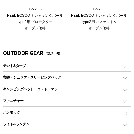
UM-2332
UM-2333
FEEL BOSCO トレッキングポール
FEEL BOSCO トレッキングポール
type2用 プロテクター
type2用 バスケットA
オープン価格
オープン価格
OUTDOOR GEAR
商品一覧
テント&タープ
テント
寝袋・シュラフ・スリーピングバッグ
ドームテント
レクタングラー型（封筒型）シュラフ
キャンピングベッド・コット・マット
ツールームテント
マミー型（人形型）シュラフ
キャンピングベッド・コット
ファニチャー
ワンポールテント
インナーシュラフ
マット
アウトドアテーブル
ハンモック
シェルターテント
インフレータブルマット
ワンタッチテント
アウトドアチェア
ライト&ランタン
ピロー
ソロテント
レジャーシート