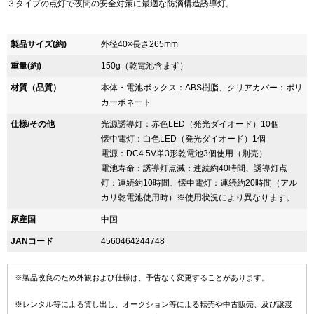
３タイプの点灯で夜間の安全対策に最適な防滴構造誘導灯。
製品サイズ(約)
外径40×長さ265mm
重量(約)
150g（乾電池含まず）
材質（品質）
本体・電池ボックス：ABS樹脂、クリアカバー：ポリ
カーボネート
仕様/その他
光源誘導灯：赤色LED（発光ダイオード）10個
懐中電灯：白色LED（発光ダイオード）1個
電源：DC4.5V単3形乾電池3個使用（別売）
電池寿命：誘導灯点滅：連続約40時間、誘導灯点
灯：連続約10時間、懐中電灯：連続約20時間（アル
カリ乾電池使用時）※使用状況により異なります。
原産国
中国
JANコード
4560464244748
※製品改良のため外観および仕様は、予告なく変更することがあります。
※レンタル等による貸し出し、オークション等による転売や中古販売、及び譲渡