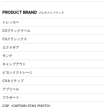
子供向け自転車
その他アウトドア雑貨
ラッシュガード
ガーデニング
タンブラー
フローティングベスト
スモーカー、燻製器
自転車部品
ビーチサンダル
カラビナ
PRODUCT BRAND
プロダクトブランド
湯たんぽ
マグカップ、カップ
ヘルメット
燃料・着火剤・炭
テント
自転車用アクセサリー
レイン
防災用品
ステンレスボトル
エアーポンプ
トレッカー
パラソル
スプレー関係
自転車ウェア
フードボトル
フローティングベスト
アクセサリー
ツール、他
CSブラックラベル
ヘルメット
コーヒー&ミル
CSクラシックス
エアーポンプ
トレー
エクスギア
ビーチテント
ランチョンマット
モンテ
ウィンター
ランチボックス
キャンプアウト
スノーシュー
ピクニックセット
防寒ウェア
ビヨンドストレージ
ツール&アクセサリー
CSネイティブ
トレッキング
アプリール
トレッキングステッキ
フラボード
トレッキングアクセサリー
CSP（CAPTAIN STAG PHOTO）
プレイグッズ