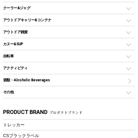
ガスランタン
焚き火台タイプ（ロースタイル）グリル
スキレット
ステンレスボトル
クーラー&ジャグ
自立式タープ
ヘッドライト
ガストーチ、ライター
卓上タイプグリル
ホットサンドメーカー
シェルター（スクリーンタープ）
スクリュータイプ
キャンドル
クーラーボックス
アウトドアキャリー&コンテナ
パーティータイプグリル
クッカー、コッヘル
パラソル
コップ付きタイプ
多用途タイプグリル
クーラーバッグ
アウトドアキャリー
アウトドア雑貨
クッカーセット
テントアクセサリー
ワンタッチタイプ
ソロキャンプ用グリル
ウォータージャグ
コンテナ
バックパック&バッグ
カヌー&SUP
プラスチックボトル
シェラカップ
ペグ
鉄板、アミ
ウォーターボトル
デイパック、ウェストバッグ
ディズニーボトル
ポール
クッキングツール
インフレータブル
自転車
焚き火台&ストーブ
保冷剤
リュック、バックパック
グランドシート
トング
カヌー
火起こし
折りたたみ自転車
アクティビティ
トートバッグ、サコッシュ
ガイドロープ
ナイフ
カヤック
火消し
スポーツサイクル
マリン
酒類・Alcoholic Beverages
ショッピングキャリー
ツール
食器類
SUP
バーベキューツール
シティサイクル
スーツケース
ボディボード
その他
カトラリー
パドル
焚き火アクセサリー
子供向け自転車
その他アウトドア雑貨
ラッシュガード
ガーデニング
タンブラー
フローティングベスト
スモーカー、燻製器
自転車部品
ビーチサンダル
カラビナ
PRODUCT BRAND
プロダクトブランド
湯たんぽ
マグカップ、カップ
ヘルメット
燃料・着火剤・炭
テント
自転車用アクセサリー
レイン
防災用品
ステンレスボトル
エアーポンプ
トレッカー
パラソル
スプレー関係
自転車ウェア
フードボトル
フローティングベスト
アクセサリー
ツール、他
CSブラックラベル