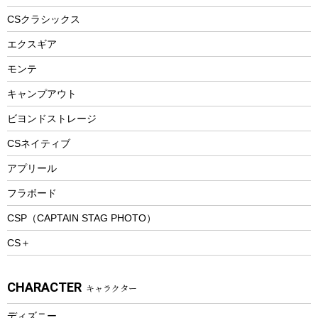
ヘルメット
コーヒー&ミル
CSクラシックス
エアーポンプ
トレー
エクスギア
ビーチテント
ランチョンマット
モンテ
ウィンター
ランチボックス
キャンプアウト
スノーシュー
ピクニックセット
防寒ウェア
ビヨンドストレージ
ツール&アクセサリー
CSネイティブ
トレッキング
アプリール
トレッキングステッキ
フラボード
トレッキングアクセサリー
CSP（CAPTAIN STAG PHOTO）
プレイグッズ
CS＋
ウェルネス
アクセサリー
CHARACTER
キャラクター
ウェア、タオル
フィットネス
ディズニー