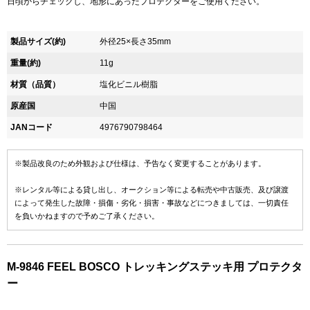
日頃からチェックし、地形にあったプロテクターをご使用ください。
製品サイズ(約)
外径25×長さ35mm
重量(約)
11g
材質（品質）
塩化ビニル樹脂
原産国
中国
JANコード
4976790798464
※製品改良のため外観および仕様は、予告なく変更することがあります。
※レンタル等による貸し出し、オークション等による転売や中古販売、及び譲渡
によって発生した故障・損傷・劣化・損害・事故などにつきましては、一切責任
を負いかねますので予めご了承ください。
M-9846 FEEL BOSCO トレッキングステッキ用 プロテクタ
ー