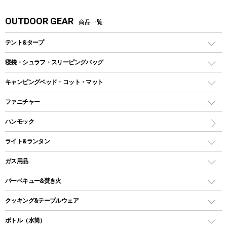
OUTDOOR GEAR
商品一覧
テント&タープ
テント
寝袋・シュラフ・スリーピングバッグ
ドームテント
レクタングラー型（封筒型）シュラフ
キャンピングベッド・コット・マット
ツールームテント
マミー型（人形型）シュラフ
キャンピングベッド・コット
ファニチャー
ワンポールテント
インナーシュラフ
マット
アウトドアテーブル
ハンモック
シェルターテント
インフレータブルマット
ワンタッチテント
アウトドアチェア
ライト&ランタン
ピロー
ソロテント
レジャーシート
LEDランタン
ガス用品
ロッジ型・オリジナルテント
ファニチャーアクセサリー
ガスランタン
ガスバーナー
タープ
バーベキュー&焚き火
オイルランタン
ガスコンロ
ヘキサタープ
バーベキューコンロ、グリル
クッキング&テーブルウェア
ランタンスタンド
スクエアタープ（レクタタープ）
ガス缶
スタンダードタイプグリル
ダッチオーブン
ボトル（水筒）
LEDライト
メッシュタープ