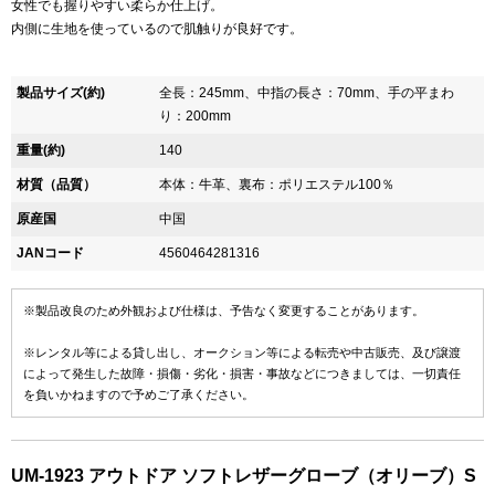
女性でも握りやすい柔らか仕上げ。
内側に生地を使っているので肌触りが良好です。
製品サイズ(約)
全長：245mm、中指の長さ：70mm、手の平まわ
り：200mm
重量(約)
140
材質（品質）
本体：牛革、裏布：ポリエステル100％
原産国
中国
JANコード
4560464281316
※製品改良のため外観および仕様は、予告なく変更することがあります。
※レンタル等による貸し出し、オークション等による転売や中古販売、及び譲渡
によって発生した故障・損傷・劣化・損害・事故などにつきましては、一切責任
を負いかねますので予めご了承ください。
UM-1923 アウトドア ソフトレザーグローブ（オリーブ）S