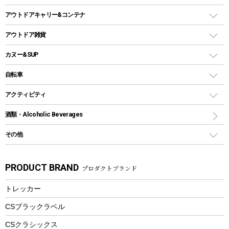
ホットサンドメーカー
シェルター（スクリーンタープ）
スクリュータイプ
キャンドル
クーラーボックス
アウトドアキャリー&コンテナ
パーティータイプグリル
クッカー、コッヘル
パラソル
コップ付きタイプ
多用途タイプグリル
クーラーバッグ
アウトドアキャリー
アウトドア雑貨
クッカーセット
テントアクセサリー
ワンタッチタイプ
ソロキャンプ用グリル
ウォータージャグ
コンテナ
バックパック&バッグ
カヌー&SUP
プラスチックボトル
シェラカップ
ペグ
鉄板、アミ
ウォーターボトル
デイパック、ウェストバッグ
ディズニーボトル
ポール
クッキングツール
インフレータブル
自転車
焚き火台&ストーブ
保冷剤
リュック、バックパック
グランドシート
トング
カヌー
火起こし
折りたたみ自転車
アクティビティ
トートバッグ、サコッシュ
ガイドロープ
ナイフ
カヤック
火消し
スポーツサイクル
マリン
酒類・Alcoholic Beverages
ショッピングキャリー
ツール
食器類
SUP
バーベキューツール
シティサイクル
スーツケース
ボディボード
その他
カトラリー
パドル
焚き火アクセサリー
子供向け自転車
その他アウトドア雑貨
ラッシュガード
ガーデニング
タンブラー
フローティングベスト
スモーカー、燻製器
自転車部品
ビーチサンダル
カラビナ
PRODUCT BRAND
プロダクトブランド
湯たんぽ
マグカップ、カップ
ヘルメット
燃料・着火剤・炭
テント
自転車用アクセサリー
レイン
防災用品
ステンレスボトル
エアーポンプ
トレッカー
パラソル
スプレー関係
自転車ウェア
フードボトル
フローティングベスト
アクセサリー
ツール、他
CSブラックラベル
ヘルメット
コーヒー&ミル
CSクラシックス