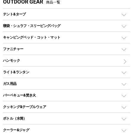
OUTDOOR GEAR
商品一覧
テント&タープ
テント
寝袋・シュラフ・スリーピングバッグ
ドームテント
レクタングラー型（封筒型）シュラフ
キャンピングベッド・コット・マット
ツールームテント
マミー型（人形型）シュラフ
キャンピングベッド・コット
ファニチャー
ワンポールテント
インナーシュラフ
マット
アウトドアテーブル
ハンモック
シェルターテント
インフレータブルマット
ワンタッチテント
アウトドアチェア
ライト&ランタン
ピロー
ソロテント
レジャーシート
LEDランタン
ガス用品
ロッジ型・オリジナルテント
ファニチャーアクセサリー
ガスランタン
ガスバーナー
タープ
バーベキュー&焚き火
オイルランタン
ガスコンロ
ヘキサタープ
バーベキューコンロ、グリル
クッキング&テーブルウェア
ランタンスタンド
スクエアタープ（レクタタープ）
ガス缶
スタンダードタイプグリル
ダッチオーブン
ボトル（水筒）
LEDライト
メッシュタープ
ガスランタン
焚き火台タイプ（ロースタイル）グリル
スキレット
ステンレスボトル
クーラー&ジャグ
自立式タープ
ヘッドライト
ガストーチ、ライター
卓上タイプグリル