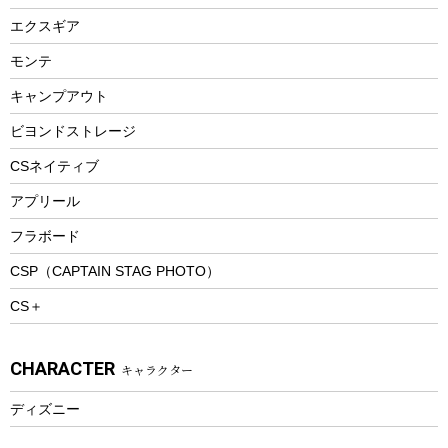
エアーポンプ
トレー
エクスギア
ビーチテント
ランチョンマット
モンテ
ウィンター
ランチボックス
キャンプアウト
スノーシュー
ピクニックセット
防寒ウェア
ビヨンドストレージ
ツール&アクセサリー
CSネイティブ
トレッキング
アプリール
トレッキングステッキ
フラボード
トレッキングアクセサリー
CSP（CAPTAIN STAG PHOTO）
プレイグッズ
CS＋
ウェルネス
アクセサリー
CHARACTER
キャラクター
ウェア、タオル
フィットネス
ディズニー
ウェア