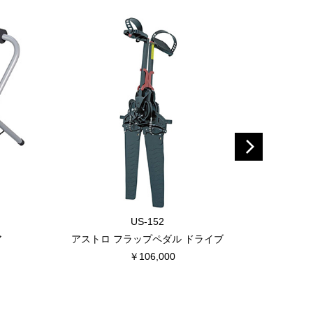
US-152
ア
アストロ フラップペダル ドライブ
Vit F
￥106,000