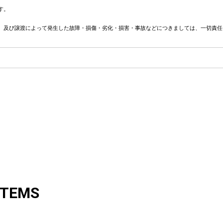
す。
、及び譲渡によって発生した故障・損傷・劣化・損害・事故などにつきましては、一切責任
ITEMS