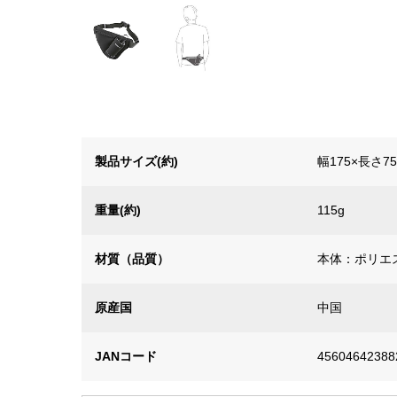
製品サイズ(約)
幅175×長さ75
重量(約)
115g
材質（品質）
本体：ポリエ
原産国
中国
JANコード
45604642388