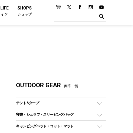
LIFE
SHOPS
ライフ
ショップ
OUTDOOR GEAR
商品一覧
テント&タープ
テント
寝袋・シュラフ・スリーピングバッグ
ドームテント
レクタングラー型（封筒型）シュラフ
キャンピングベッド・コット・マット
ツールームテント