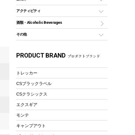
保冷剤
リュック、バックパック
グランドシート
トング
カヌー
火起こし
折りたたみ自転車
アクティビティ
トートバッグ、サコッシュ
ガイドロープ
ナイフ
カヤック
火消し
スポーツサイクル
マリン
酒類・Alcoholic Beverages
ショッピングキャリー
ツール
食器類
SUP
バーベキューツール
シティサイクル
スーツケース
ボディボード
その他
カトラリー
パドル
焚き火アクセサリー
子供向け自転車
その他アウトドア雑貨
ラッシュガード
ガーデニング
タンブラー
フローティングベスト
スモーカー、燻製器
自転車部品
ビーチサンダル
カラビナ
PRODUCT BRAND
湯たんぽ
マグカップ、カップ
プロダクトブランド
ヘルメット
燃料・着火剤・炭
テント
自転車用アクセサリー
レイン
防災用品
ステンレスボトル
エアーポンプ
パラソル
スプレー関係
自転車ウェア
トレッカー
フードボトル
フローティングベスト
アクセサリー
ツール、他
CSブラックラベル
ヘルメット
コーヒー&ミル
エアーポンプ
CSクラシックス
トレー
ビーチテント
ランチョンマット
エクスギア
ウィンター
ランチボックス
モンテ
スノーシュー
ピクニックセット
キャンプアウト
防寒ウェア