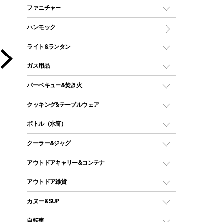
マミー型（人形型）シュラフ
キャンピングベッド・コット
ファニチャー
ワンポールテント
インナーシュラフ
マット
アウトドアテーブル
ハンモック
シェルターテント
インフレータブルマット
ワンタッチテント
アウトドアチェア
ライト&ランタン
ピロー
ソロテント
レジャーシート
LEDランタン
ガス用品
ロッジ型・オリジナルテント
ファニチャーアクセサリー
ガスランタン
ガスバーナー
タープ
バーベキュー&焚き火
オイルランタン
ガスコンロ
ヘキサタープ
バーベキューコンロ、グリル
クッキング&テーブルウェア
ランタンスタンド
スクエアタープ（レクタタープ）
ガス缶
スタンダードタイプグリル
ダッチオーブン
ボトル（水筒）
LEDライト
メッシュタープ
ガスランタン
焚き火台タイプ（ロースタイル）グリル
スキレット
ステンレスボトル
クーラー&ジャグ
自立式タープ
ヘッドライト
ガストーチ、ライター
卓上タイプグリル
ホットサンドメーカー
シェルター（スクリーンタープ）
スクリュータイプ
キャンドル
クーラーボックス
アウトドアキャリー&コンテナ
パーティータイプグリル
クッカー、コッヘル
パラソル
コップ付きタイプ
多用途タイプグリル
クーラーバッグ
アウトドアキャリー
アウトドア雑貨
クッカーセット
テントアクセサリー
ワンタッチタイプ
ソロキャンプ用グリル
ウォータージャグ
コンテナ
バックパック&バッグ
カヌー&SUP
プラスチックボトル
シェラカップ
ペグ
鉄板、アミ
ウォーターボトル
デイパック、ウェストバッグ
ディズニーボトル
ポール
クッキングツール
インフレータブル
自転車
焚き火台&ストーブ