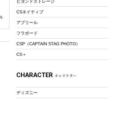
ビヨンドストレージ
ツール&アクセサリー
トレッキング
CSネイティブ
を
トレッキングステッキ
アプリール
トレッキングアクセサリー
フラボード
プレイグッズ
CSP（CAPTAIN STAG PHOTO）
ウェルネス
CS＋
アクセサリー
ウェア、タオル
CHARACTER
キャラクター
フィットネス
ウェア
ディズニー
アクセサリー