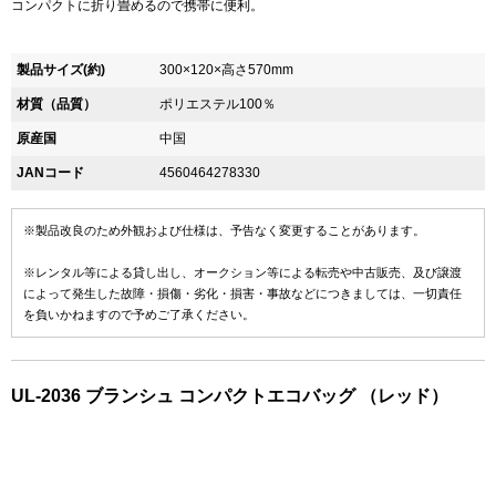
コンパクトに折り畳めるので携帯に便利。
製品サイズ(約)
300×120×高さ570mm
材質（品質）
ポリエステル100％
原産国
中国
JANコード
4560464278330
※製品改良のため外観および仕様は、予告なく変更することがあります。
※レンタル等による貸し出し、オークション等による転売や中古販売、及び譲渡
によって発生した故障・損傷・劣化・損害・事故などにつきましては、一切責任
を負いかねますので予めご了承ください。
UL-2036 ブランシュ コンパクトエコバッグ （レッド）