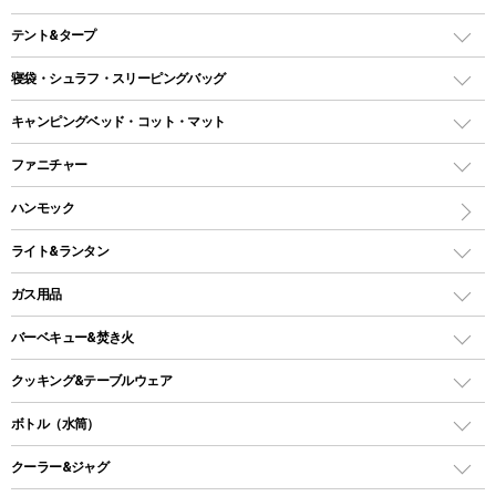
テント&タープ
テント
寝袋・シュラフ・スリーピングバッグ
ドームテント
レクタングラー型（封筒型）シュラフ
キャンピングベッド・コット・マット
ツールームテント
マミー型（人形型）シュラフ
キャンピングベッド・コット
ファニチャー
ワンポールテント
インナーシュラフ
マット
アウトドアテーブル
ハンモック
シェルターテント
インフレータブルマット
ワンタッチテント
アウトドアチェア
ライト&ランタン
ピロー
ソロテント
レジャーシート
LEDランタン
ガス用品
ロッジ型・オリジナルテント
ファニチャーアクセサリー
ガスランタン
ガスバーナー
タープ
バーベキュー&焚き火
オイルランタン
ガスコンロ
ヘキサタープ
バーベキューコンロ、グリル
クッキング&テーブルウェア
ランタンスタンド
スクエアタープ（レクタタープ）
ガス缶
スタンダードタイプグリル
ダッチオーブン
ボトル（水筒）
LEDライト
メッシュタープ
ガスランタン
焚き火台タイプ（ロースタイル）グリル
スキレット
ステンレスボトル
クーラー&ジャグ
自立式タープ
ヘッドライト
ガストーチ、ライター
卓上タイプグリル
ホットサンドメーカー