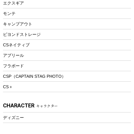
エクスギア
ビーチテント
ランチョンマット
モンテ
ウィンター
ランチボックス
キャンプアウト
スノーシュー
ピクニックセット
防寒ウェア
ビヨンドストレージ
ツール&アクセサリー
CSネイティブ
トレッキング
アプリール
トレッキングステッキ
フラボード
トレッキングアクセサリー
CSP（CAPTAIN STAG PHOTO）
プレイグッズ
CS＋
ウェルネス
アクセサリー
CHARACTER
キャラクター
ウェア、タオル
フィットネス
ディズニー
ウェア
アクセサリー