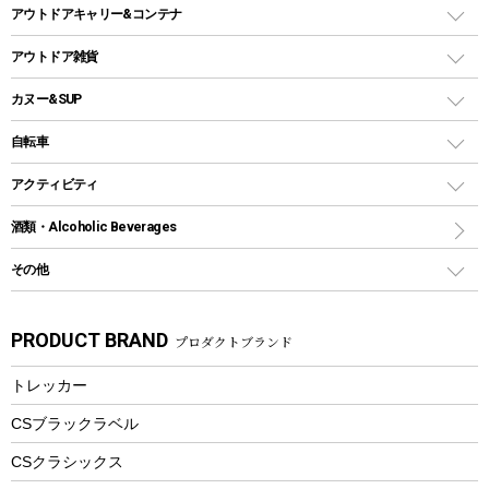
シェルター（スクリーンタープ）
スクリュータイプ
キャンドル
クーラーボックス
アウトドアキャリー&コンテナ
パーティータイプグリル
クッカー、コッヘル
パラソル
コップ付きタイプ
多用途タイプグリル
クーラーバッグ
アウトドアキャリー
アウトドア雑貨
クッカーセット
テントアクセサリー
ワンタッチタイプ
ソロキャンプ用グリル
ウォータージャグ
コンテナ
バックパック&バッグ
カヌー&SUP
プラスチックボトル
シェラカップ
ペグ
鉄板、アミ
ウォーターボトル
デイパック、ウェストバッグ
ディズニーボトル
ポール
クッキングツール
インフレータブル
自転車
焚き火台&ストーブ
保冷剤
リュック、バックパック
グランドシート
トング
カヌー
火起こし
折りたたみ自転車
アクティビティ
トートバッグ、サコッシュ
ガイドロープ
ナイフ
カヤック
火消し
スポーツサイクル
マリン
酒類・Alcoholic Beverages
ショッピングキャリー
ツール
食器類
SUP
バーベキューツール
シティサイクル
スーツケース
ボディボード
その他
カトラリー
パドル
焚き火アクセサリー
子供向け自転車
その他アウトドア雑貨
ラッシュガード
ガーデニング
タンブラー
フローティングベスト
スモーカー、燻製器
自転車部品
ビーチサンダル
カラビナ
PRODUCT BRAND
プロダクトブランド
湯たんぽ
マグカップ、カップ
ヘルメット
燃料・着火剤・炭
テント
自転車用アクセサリー
レイン
防災用品
ステンレスボトル
エアーポンプ
トレッカー
パラソル
スプレー関係
自転車ウェア
フードボトル
フローティングベスト
アクセサリー
ツール、他
CSブラックラベル
ヘルメット
コーヒー&ミル
CSクラシックス
エアーポンプ
トレー