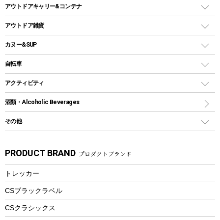
シェルター（スクリーンタープ）
スクリュータイプ
キャンドル
クーラーボックス
アウトドアキャリー&コンテナ
パーティータイプグリル
クッカー、コッヘル
パラソル
コップ付きタイプ
多用途タイプグリル
クーラーバッグ
アウトドアキャリー
アウトドア雑貨
クッカーセット
テントアクセサリー
ワンタッチタイプ
ソロキャンプ用グリル
ウォータージャグ
コンテナ
バックパック&バッグ
カヌー&SUP
プラスチックボトル
シェラカップ
ペグ
鉄板、アミ
ウォーターボトル
デイパック、ウェストバッグ
ディズニーボトル
ポール
クッキングツール
インフレータブル
自転車
焚き火台&ストーブ
保冷剤
リュック、バックパック
グランドシート
トング
カヌー
火起こし
折りたたみ自転車
アクティビティ
トートバッグ、サコッシュ
ガイドロープ
ナイフ
カヤック
火消し
スポーツサイクル
マリン
酒類・Alcoholic Beverages
ショッピングキャリー
ツール
食器類
SUP
バーベキューツール
シティサイクル
スーツケース
ボディボード
その他
カトラリー
パドル
焚き火アクセサリー
子供向け自転車
その他アウトドア雑貨
ラッシュガード
ガーデニング
タンブラー
フローティングベスト
スモーカー、燻製器
自転車部品
ビーチサンダル
カラビナ
PRODUCT BRAND
プロダクトブランド
湯たんぽ
マグカップ、カップ
ヘルメット
燃料・着火剤・炭
テント
自転車用アクセサリー
レイン
防災用品
ステンレスボトル
エアーポンプ
トレッカー
パラソル
スプレー関係
自転車ウェア
フードボトル
フローティングベスト
アクセサリー
ツール、他
CSブラックラベル
ヘルメット
コーヒー&ミル
CSクラシックス
エアーポンプ
トレー