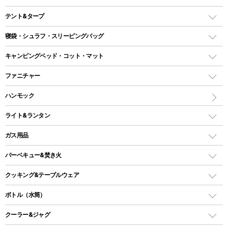
テント&タープ
テント
寝袋・シュラフ・スリーピングバッグ
ドームテント
レクタングラー型（封筒型）シュラフ
キャンピングベッド・コット・マット
ツールームテント
マミー型（人形型）シュラフ
キャンピングベッド・コット
ファニチャー
ワンポールテント
インナーシュラフ
マット
アウトドアテーブル
ハンモック
シェルターテント
インフレータブルマット
ワンタッチテント
アウトドアチェア
ライト&ランタン
ピロー
ソロテント
レジャーシート
LEDランタン
ガス用品
ロッジ型・オリジナルテント
ファニチャーアクセサリー
ガスランタン
ガスバーナー
タープ
バーベキュー&焚き火
オイルランタン
ガスコンロ
ヘキサタープ
バーベキューコンロ、グリル
クッキング&テーブルウェア
ランタンスタンド
スクエアタープ（レクタタープ）
ガス缶
スタンダードタイプグリル
ダッチオーブン
ボトル（水筒）
LEDライト
メッシュタープ
ガスランタン
焚き火台タイプ（ロースタイル）グリル
スキレット
ステンレスボトル
クーラー&ジャグ
自立式タープ
ヘッドライト
ガストーチ、ライター
卓上タイプグリル
ホットサンドメーカー