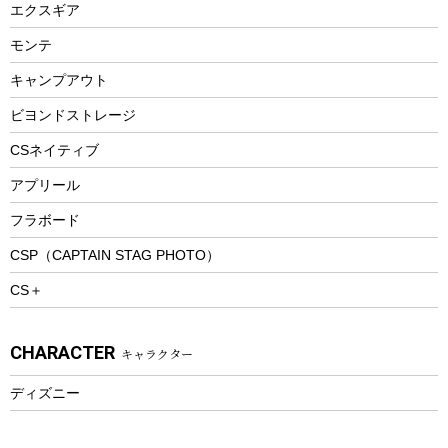
エクスギア
ビーチテント
ランチョンマット
モンテ
ウィンター
ランチボックス
キャンプアウト
スノーシュー
ピクニックセット
防寒ウェア
ビヨンドストレージ
ツール&アクセサリー
CSネイティブ
トレッキング
アプリール
トレッキングステッキ
フラボード
トレッキングアクセサリー
CSP（CAPTAIN STAG PHOTO）
プレイグッズ
CS＋
ウェルネス
アクセサリー
CHARACTER
キャラクター
ウェア、タオル
フィットネス
ディズニー
ウェア
アクセサリー