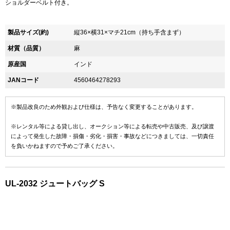
ショルダーベルト付き。
製品サイズ(約)
縦36×横31×マチ21cm（持ち手含まず）
材質（品質）
麻
原産国
インド
JANコード
4560464278293
※製品改良のため外観および仕様は、予告なく変更することがあります。
※レンタル等による貸し出し、オークション等による転売や中古販売、及び譲渡
によって発生した故障・損傷・劣化・損害・事故などにつきましては、一切責任
を負いかねますので予めご了承ください。
UL-2032 ジュートバッグ S