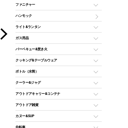
マミー型（人形型）シュラフ
キャンピングベッド・コット
ファニチャー
ワンポールテント
インナーシュラフ
マット
アウトドアテーブル
ハンモック
シェルターテント
インフレータブルマット
ワンタッチテント
アウトドアチェア
ライト&ランタン
ピロー
ソロテント
レジャーシート
LEDランタン
ガス用品
ロッジ型・オリジナルテント
ファニチャーアクセサリー
ガスランタン
ガスバーナー
タープ
バーベキュー&焚き火
オイルランタン
ガスコンロ
ヘキサタープ
バーベキューコンロ、グリル
クッキング&テーブルウェア
ランタンスタンド
スクエアタープ（レクタタープ）
ガス缶
スタンダードタイプグリル
ダッチオーブン
ボトル（水筒）
LEDライト
メッシュタープ
ガスランタン
焚き火台タイプ（ロースタイル）グリル
スキレット
ステンレスボトル
クーラー&ジャグ
自立式タープ
ヘッドライト
ガストーチ、ライター
卓上タイプグリル
ホットサンドメーカー
シェルター（スクリーンタープ）
スクリュータイプ
キャンドル
クーラーボックス
アウトドアキャリー&コンテナ
パーティータイプグリル
クッカー、コッヘル
パラソル
コップ付きタイプ
多用途タイプグリル
クーラーバッグ
アウトドアキャリー
アウトドア雑貨
クッカーセット
テントアクセサリー
ワンタッチタイプ
ソロキャンプ用グリル
ウォータージャグ
コンテナ
バックパック&バッグ
カヌー&SUP
プラスチックボトル
シェラカップ
ペグ
鉄板、アミ
ウォーターボトル
デイパック、ウェストバッグ
ディズニーボトル
ポール
クッキングツール
インフレータブル
自転車
焚き火台&ストーブ