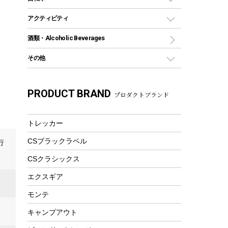
保冷剤
リュック、バックパック
グランドシート
トング
カヌー
火起こし
折りたたみ自転車
アクティビティ
トートバッグ、サコッシュ
ガイドロープ
ナイフ
カヤック
火消し
スポーツサイクル
マリン
酒類・Alcoholic Beverages
ショッピングキャリー
ツール
食器類
SUP
バーベキューツール
シティサイクル
スーツケース
ボディボード
その他
カトラリー
パドル
焚き火アクセサリー
子供向け自転車
その他アウトドア雑貨
ラッシュガード
ガーデニング
タンブラー
フローティングベスト
スモーカー、燻製器
自転車部品
ビーチサンダル
カラビナ
PRODUCT BRAND
湯たんぽ
マグカップ、カップ
プロダクトブランド
ヘルメット
燃料・着火剤・炭
テント
自転車用アクセサリー
レイン
防災用品
ステンレスボトル
エアーポンプ
パラソル
スプレー関係
自転車ウェア
トレッカー
フードボトル
フローティングベスト
アクセサリー
ツール、他
CSブラックラベル
ヘルメット
行
コーヒー&ミル
エアーポンプ
CSクラシックス
トレー
ビーチテント
ランチョンマット
エクスギア
ウィンター
ランチボックス
モンテ
スノーシュー
ピクニックセット
キャンプアウト
防寒ウェア