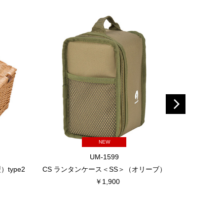
NEW
UM-1599
type2
CS ランタンケース＜SS＞（オリーブ）
キルト クー
￥1,900