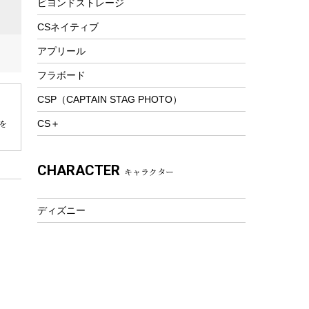
ビヨンドストレージ
ツール&アクセサリー
トレッキング
CSネイティブ
トレッキングステッキ
アプリール
トレッキングアクセサリー
フラボード
プレイグッズ
CSP（CAPTAIN STAG PHOTO）
ウェルネス
CS＋
を
アクセサリー
ウェア、タオル
CHARACTER
キャラクター
フィットネス
ウェア
ディズニー
アクセサリー