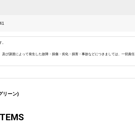
41
す。
、及び譲渡によって発生した故障・損傷・劣化・損害・事故などにつきましては、一切責任
グリーン)
ITEMS