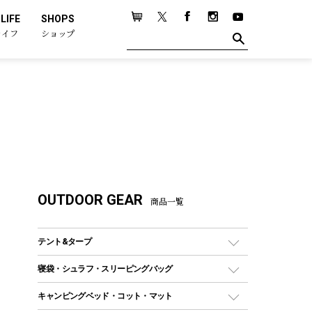
LIFE
SHOPS
ライフ
ショップ
OUTDOOR GEAR
商品一覧
テント&タープ
テント
寝袋・シュラフ・スリーピングバッグ
ドームテント
レクタングラー型（封筒型）シュラフ
キャンピングベッド・コット・マット
ツールームテント