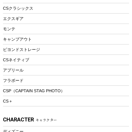
ヘルメット
コーヒー&ミル
CSクラシックス
エアーポンプ
トレー
エクスギア
ビーチテント
ランチョンマット
モンテ
ウィンター
ランチボックス
キャンプアウト
スノーシュー
ピクニックセット
防寒ウェア
ビヨンドストレージ
ツール&アクセサリー
CSネイティブ
トレッキング
アプリール
トレッキングステッキ
フラボード
トレッキングアクセサリー
CSP（CAPTAIN STAG PHOTO）
プレイグッズ
CS＋
ウェルネス
アクセサリー
CHARACTER
キャラクター
ウェア、タオル
フィットネス
ディズニー