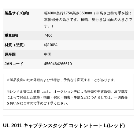
製品サイズ(約)
幅400×奥行175×高さ350mm（※高さは持ち手を除く
本体部分の高さです。横幅、奥行きは底面の大きさで
す。）
重量(約)
740g
材質（品質）
綿100%
原産国
中国
JANコード
4560464266610
※製品改良のため外観および仕様は、予告なく変更することがあります。
※レンタル等による貸し出し、オークション等による転売や中古販売、及び譲渡
によって発生した故障・損傷・劣化・損害・事故などにつきましては、一切責任
を負いかねますので予めご了承ください。
UL-2011 キャプテンスタッグ コットントート L(レッド)