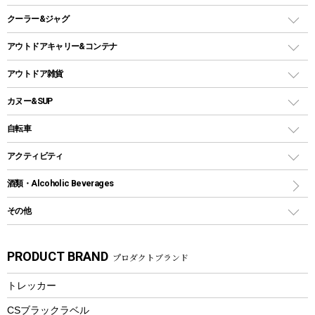
ガスランタン
焚き火台タイプ（ロースタイル）グリル
スキレット
ステンレスボトル
クーラー&ジャグ
自立式タープ
ヘッドライト
ガストーチ、ライター
卓上タイプグリル
ホットサンドメーカー
シェルター（スクリーンタープ）
スクリュータイプ
キャンドル
クーラーボックス
アウトドアキャリー&コンテナ
パーティータイプグリル
クッカー、コッヘル
パラソル
コップ付きタイプ
多用途タイプグリル
クーラーバッグ
アウトドアキャリー
アウトドア雑貨
クッカーセット
テントアクセサリー
ワンタッチタイプ
ソロキャンプ用グリル
ウォータージャグ
コンテナ
バックパック&バッグ
カヌー&SUP
プラスチックボトル
シェラカップ
ペグ
鉄板、アミ
ウォーターボトル
デイパック、ウェストバッグ
ディズニーボトル
ポール
クッキングツール
インフレータブル
自転車
焚き火台&ストーブ
保冷剤
リュック、バックパック
グランドシート
トング
カヌー
火起こし
折りたたみ自転車
アクティビティ
トートバッグ、サコッシュ
ガイドロープ
ナイフ
カヤック
火消し
スポーツサイクル
マリン
酒類・Alcoholic Beverages
ショッピングキャリー
ツール
食器類
SUP
バーベキューツール
シティサイクル
スーツケース
ボディボード
その他
カトラリー
パドル
焚き火アクセサリー
子供向け自転車
その他アウトドア雑貨
ラッシュガード
ガーデニング
タンブラー
フローティングベスト
スモーカー、燻製器
自転車部品
ビーチサンダル
カラビナ
PRODUCT BRAND
プロダクトブランド
湯たんぽ
マグカップ、カップ
ヘルメット
燃料・着火剤・炭
テント
自転車用アクセサリー
レイン
防災用品
ステンレスボトル
エアーポンプ
トレッカー
パラソル
スプレー関係
自転車ウェア
フードボトル
フローティングベスト
アクセサリー
ツール、他
CSブラックラベル