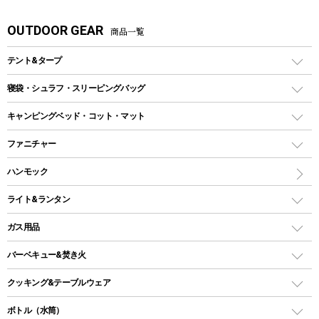
OUTDOOR GEAR
商品一覧
テント&タープ
テント
寝袋・シュラフ・スリーピングバッグ
ドームテント
レクタングラー型（封筒型）シュラフ
キャンピングベッド・コット・マット
ツールームテント
マミー型（人形型）シュラフ
キャンピングベッド・コット
ファニチャー
ワンポールテント
インナーシュラフ
マット
アウトドアテーブル
ハンモック
シェルターテント
インフレータブルマット
ワンタッチテント
アウトドアチェア
ライト&ランタン
ピロー
ソロテント
レジャーシート
LEDランタン
ガス用品
ロッジ型・オリジナルテント
ファニチャーアクセサリー
ガスランタン
ガスバーナー
タープ
バーベキュー&焚き火
オイルランタン
ガスコンロ
ヘキサタープ
バーベキューコンロ、グリル
クッキング&テーブルウェア
ランタンスタンド
スクエアタープ（レクタタープ）
ガス缶
スタンダードタイプグリル
ダッチオーブン
ボトル（水筒）
LEDライト
メッシュタープ