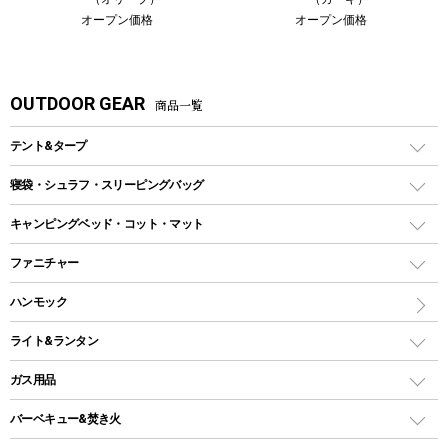
オープン価格
オープン価格
OUTDOOR GEAR
商品一覧
テント&タープ
テント
寝袋・シュラフ・スリーピングバッグ
ドームテント
レクタングラー型（封筒型）シュラフ
キャンピングベッド・コット・マット
ツールームテント
マミー型（人形型）シュラフ
キャンピングベッド・コット
ファニチャー
ワンポールテント
インナーシュラフ
マット
アウトドアテーブル
ハンモック
シェルターテント
インフレータブルマット
ワンタッチテント
アウトドアチェア
ライト&ランタン
ピロー
ソロテント
レジャーシート
LEDランタン
ガス用品
ロッジ型・オリジナルテント
ファニチャーアクセサリー
ガスランタン
ガスバーナー
タープ
バーベキュー&焚き火
オイルランタン
ヘキサタープ