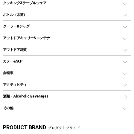
ガスコンロ
バーベキューコンロ、グリル
クッキング&テーブルウェア
ランタンスタンド
スクエアタープ（レクタタープ）
ガス缶
スタンダードタイプグリル
ダッチオーブン
ボトル（水筒）
LEDライト
メッシュタープ
ガスランタン
焚き火台タイプ（ロースタイル）グリル
スキレット
ステンレスボトル
クーラー&ジャグ
自立式タープ
ヘッドライト
ガストーチ、ライター
卓上タイプグリル
ホットサンドメーカー
シェルター（スクリーンタープ）
スクリュータイプ
キャンドル
クーラーボックス
アウトドアキャリー&コンテナ
パーティータイプグリル
クッカー、コッヘル
パラソル
コップ付きタイプ
多用途タイプグリル
クーラーバッグ
アウトドアキャリー
アウトドア雑貨
クッカーセット
テントアクセサリー
ワンタッチタイプ
ソロキャンプ用グリル
ウォータージャグ
コンテナ
バックパック&バッグ
カヌー&SUP
プラスチックボトル
シェラカップ
ペグ
鉄板、アミ
ウォーターボトル
デイパック、ウェストバッグ
ディズニーボトル
ポール
クッキングツール
インフレータブル
自転車
焚き火台&ストーブ
保冷剤
リュック、バックパック
グランドシート
トング
カヌー
火起こし
折りたたみ自転車
アクティビティ
トートバッグ、サコッシュ
ガイドロープ
ナイフ
カヤック
火消し
スポーツサイクル
マリン
酒類・Alcoholic Beverages
ショッピングキャリー
ツール
食器類
SUP
バーベキューツール
シティサイクル
スーツケース
ボディボード
その他
カトラリー
パドル
焚き火アクセサリー
子供向け自転車
その他アウトドア雑貨
ラッシュガード
ガーデニング
タンブラー
フローティングベスト
スモーカー、燻製器
自転車部品
ビーチサンダル
カラビナ
PRODUCT BRAND
プロダクトブランド
湯たんぽ
マグカップ、カップ
ヘルメット
燃料・着火剤・炭
テント
自転車用アクセサリー
レイン