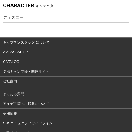
CHARACTER
キャラクター
ウェア、タオル
フィットネス
ディズニー
ウェア
アクセサリー
キャプテンスタッグ について
AMBASSADOR
CATALOG
提携キャンプ場・関連サイト
会社案内
よくある質問
アイデア等のご提案について
採用情報
SNSコミュニティガイドライン