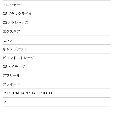
防災用品
ステンレスボトル
エアーポンプ
トレッカー
パラソル
スプレー関係
自転車ウェア
フードボトル
フローティングベスト
アクセサリー
ツール、他
CSブラックラベル
ヘルメット
コーヒー&ミル
CSクラシックス
エアーポンプ
トレー
エクスギア
ビーチテント
ランチョンマット
モンテ
ウィンター
ランチボックス
キャンプアウト
スノーシュー
ピクニックセット
防寒ウェア
ビヨンドストレージ
ツール&アクセサリー
CSネイティブ
トレッキング
アプリール
トレッキングステッキ
フラボード
トレッキングアクセサリー
CSP（CAPTAIN STAG PHOTO）
プレイグッズ
CS＋
ウェルネス
アクセサリー