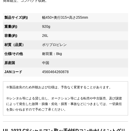
簡単組立、コンパクト収納。
製品サイズ(約)
幅450×奥行315×高さ255mm
重量(約)
920g
容量(約)
26L
材質（品質）
ポリプロピレン
仕様/その他
耐荷重：8kg
原産国
中国
JANコード
4560464260878
※製品改良のため外観および仕様は、予告なく変更することがあります。
※レンタル等による貸し出し、オークション等による転売や中古販売、及び譲渡
によって発生した故障・損傷・劣化・損害・事故などにつきましては、一切責任
を負いかねますので予めご了承ください。
UL-1033 CSシャルマン 取ッ手付FDコンテナL(ミントグリ