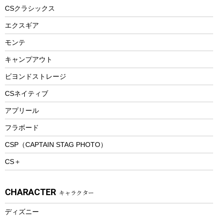
ヘルメット
コーヒー&ミル
CSクラシックス
エアーポンプ
トレー
エクスギア
ビーチテント
ランチョンマット
モンテ
ウィンター
ランチボックス
キャンプアウト
スノーシュー
ピクニックセット
防寒ウェア
ビヨンドストレージ
ツール&アクセサリー
CSネイティブ
トレッキング
アプリール
トレッキングステッキ
フラボード
トレッキングアクセサリー
CSP（CAPTAIN STAG PHOTO）
プレイグッズ
CS＋
ウェルネス
アクセサリー
CHARACTER
キャラクター
ウェア、タオル
フィットネス
ディズニー