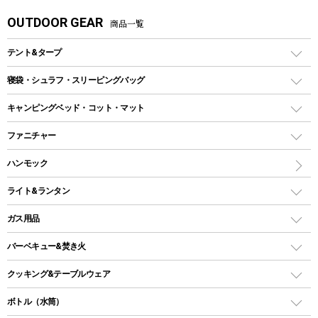
OUTDOOR GEAR
商品一覧
テント&タープ
テント
寝袋・シュラフ・スリーピングバッグ
ドームテント
レクタングラー型（封筒型）シュラフ
キャンピングベッド・コット・マット
ツールームテント
マミー型（人形型）シュラフ
キャンピングベッド・コット
ファニチャー
ワンポールテント
インナーシュラフ
マット
アウトドアテーブル
ハンモック
シェルターテント
インフレータブルマット
ワンタッチテント
アウトドアチェア
ライト&ランタン
ピロー
ソロテント
レジャーシート
LEDランタン
ガス用品
ロッジ型・オリジナルテント
ファニチャーアクセサリー
ガスランタン
ガスバーナー
タープ
バーベキュー&焚き火
オイルランタン
ガスコンロ
ヘキサタープ
バーベキューコンロ、グリル
クッキング&テーブルウェア
ランタンスタンド
スクエアタープ（レクタタープ）
ガス缶
スタンダードタイプグリル
ダッチオーブン
ボトル（水筒）
LEDライト
メッシュタープ
ガスランタン
焚き火台タイプ（ロースタイル）グリル