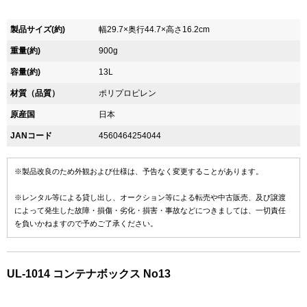
製品サイズ(約)
幅29.7×奥行44.7×高さ16.2cm
重量(約)
900g
容量(約)
13L
材質（品質）
ポリプロピレン
原産国
日本
JANコード
4560464254044
※製品改良のため外観および仕様は、予告なく変更することがあります。
※レンタル等による貸し出し、オークション等による転売や中古販売、及び譲渡
によって発生した故障・損傷・劣化・損害・事故などにつきましては、一切責任
を負いかねますので予めご了承ください。
UL-1014 コンテナボックス No13