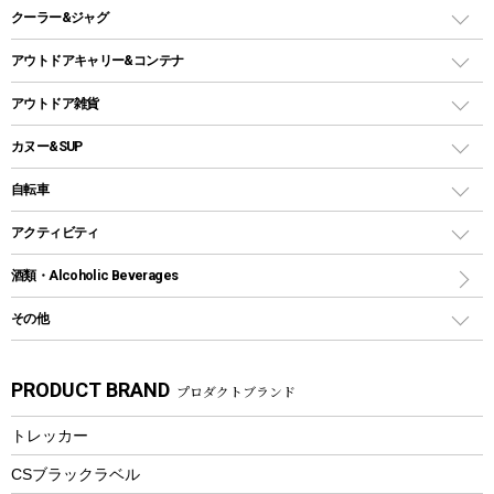
スキレット
ステンレスボトル
クーラー&ジャグ
自立式タープ
ヘッドライト
ガストーチ、ライター
卓上タイプグリル
ホットサンドメーカー
シェルター（スクリーンタープ）
スクリュータイプ
キャンドル
クーラーボックス
アウトドアキャリー&コンテナ
パーティータイプグリル
クッカー、コッヘル
パラソル
コップ付きタイプ
多用途タイプグリル
クーラーバッグ
アウトドアキャリー
アウトドア雑貨
クッカーセット
テントアクセサリー
ワンタッチタイプ
ソロキャンプ用グリル
ウォータージャグ
コンテナ
バックパック&バッグ
カヌー&SUP
プラスチックボトル
シェラカップ
ペグ
鉄板、アミ
ウォーターボトル
デイパック、ウェストバッグ
ディズニーボトル
ポール
クッキングツール
インフレータブル
自転車
焚き火台&ストーブ
保冷剤
リュック、バックパック
グランドシート
トング
カヌー
火起こし
折りたたみ自転車
アクティビティ
トートバッグ、サコッシュ
ガイドロープ
ナイフ
カヤック
火消し
スポーツサイクル
マリン
酒類・Alcoholic Beverages
ショッピングキャリー
ツール
食器類
SUP
バーベキューツール
シティサイクル
スーツケース
ボディボード
その他
カトラリー
パドル
焚き火アクセサリー
子供向け自転車
その他アウトドア雑貨
ラッシュガード
ガーデニング
タンブラー
フローティングベスト
スモーカー、燻製器
自転車部品
ビーチサンダル
カラビナ
PRODUCT BRAND
プロダクトブランド
湯たんぽ
マグカップ、カップ
ヘルメット
燃料・着火剤・炭
テント
自転車用アクセサリー
レイン
防災用品
ステンレスボトル
エアーポンプ
トレッカー
パラソル
スプレー関係
自転車ウェア
フードボトル
フローティングベスト
アクセサリー
ツール、他
CSブラックラベル