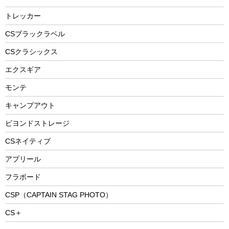
燃料・着火剤・炭
テント
自転車用アクセサリー
レイン
防災用品
ステンレスボトル
エアーポンプ
トレッカー
パラソル
スプレー関係
自転車ウェア
フードボトル
フローティングベスト
アクセサリー
ツール、他
CSブラックラベル
ヘルメット
コーヒー&ミル
CSクラシックス
エアーポンプ
トレー
エクスギア
ビーチテント
ランチョンマット
モンテ
ウィンター
ランチボックス
キャンプアウト
スノーシュー
ピクニックセット
防寒ウェア
ビヨンドストレージ
ツール&アクセサリー
CSネイティブ
トレッキング
アプリール
トレッキングステッキ
フラボード
トレッキングアクセサリー
CSP（CAPTAIN STAG PHOTO）
プレイグッズ
CS＋
ウェルネス
アクセサリー