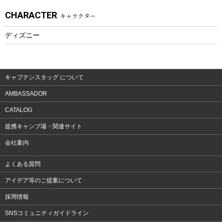
CHARACTER
キャラクター
ウェア、タオル
フィットネス
ディズニー
ウェア
アクセサリー
キャプテンスタッグ について
AMBASSADOR
CATALOG
提携キャンプ場・関連サイト
会社案内
よくある質問
アイデア等のご提案について
採用情報
SNSコミュニティガイドライン