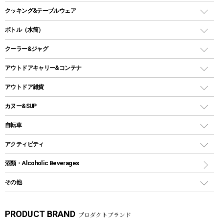
オイルランタン
ガスコンロ
ヘキサタープ
バーベキューコンロ、グリル
クッキング&テーブルウェア
ランタンスタンド
スクエアタープ（レクタタープ）
ガス缶
スタンダードタイプグリル
ダッチオーブン
ボトル（水筒）
LEDライト
メッシュタープ
ガスランタン
焚き火台タイプ（ロースタイル）グリル
スキレット
ステンレスボトル
クーラー&ジャグ
自立式タープ
ヘッドライト
ガストーチ、ライター
卓上タイプグリル
ホットサンドメーカー
シェルター（スクリーンタープ）
スクリュータイプ
キャンドル
クーラーボックス
アウトドアキャリー&コンテナ
パーティータイプグリル
クッカー、コッヘル
パラソル
コップ付きタイプ
多用途タイプグリル
クーラーバッグ
アウトドアキャリー
アウトドア雑貨
クッカーセット
テントアクセサリー
ワンタッチタイプ
ソロキャンプ用グリル
ウォータージャグ
コンテナ
バックパック&バッグ
カヌー&SUP
プラスチックボトル
シェラカップ
ペグ
鉄板、アミ
ウォーターボトル
デイパック、ウェストバッグ
ディズニーボトル
ポール
クッキングツール
インフレータブル
自転車
焚き火台&ストーブ
保冷剤
リュック、バックパック
グランドシート
トング
カヌー
火起こし
折りたたみ自転車
アクティビティ
トートバッグ、サコッシュ
ガイドロープ
ナイフ
カヤック
火消し
スポーツサイクル
マリン
酒類・Alcoholic Beverages
ショッピングキャリー
ツール
食器類
SUP
バーベキューツール
シティサイクル
スーツケース
ボディボード
その他
カトラリー
パドル
焚き火アクセサリー
子供向け自転車
その他アウトドア雑貨
ラッシュガード
ガーデニング
タンブラー
フローティングベスト
スモーカー、燻製器
自転車部品
ビーチサンダル
カラビナ
PRODUCT BRAND
プロダクトブランド
湯たんぽ
マグカップ、カップ
ヘルメット