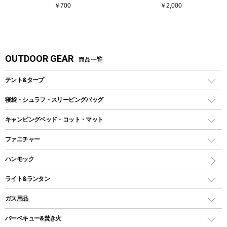
￥700
￥2,000
OUTDOOR GEAR
商品一覧
テント&タープ
テント
寝袋・シュラフ・スリーピングバッグ
ドームテント
レクタングラー型（封筒型）シュラフ
キャンピングベッド・コット・マット
ツールームテント
マミー型（人形型）シュラフ
キャンピングベッド・コット
ファニチャー
ワンポールテント
インナーシュラフ
マット
アウトドアテーブル
ハンモック
シェルターテント
インフレータブルマット
ワンタッチテント
アウトドアチェア
ライト&ランタン
ピロー
ソロテント
レジャーシート
LEDランタン
ガス用品
ロッジ型・オリジナルテント
ファニチャーアクセサリー
ガスランタン
ガスバーナー
タープ
バーベキュー&焚き火