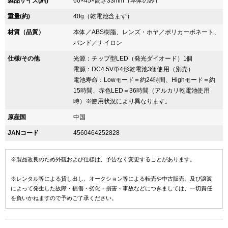
製品サイズ(約)
60×45×高さ33mm（本体のみ）
重量(約)
40g（乾電池含まず）
材質（品質）
本体／ABS樹脂、レンズ・ホヤ／ポリカーボネート、
バンド／ナイロン
仕様/その他
光源：チップ型LED（発光ダイオード）1個
電源：DC4.5V単4形乾電池3個使用（別売）
電池寿命：Lowモード＝約24時間、Highモード＝約
15時間、赤色LED＝36時間（アルカリ乾電池使用
時）※使用状況により異なります。
原産国
中国
JANコード
4560464252828
※製品改良のため外観および仕様は、予告なく変更することがあります。
※レンタル等による貸し出し、オークション等による転売や中古販売、及び譲渡
によって発生した故障・損傷・劣化・損害・事故などにつきましては、一切責任
を負いかねますので予めご了承ください。