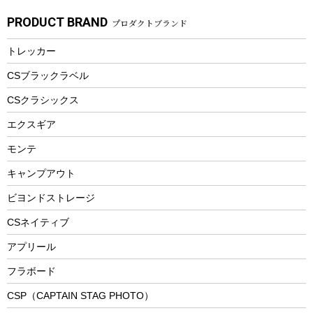
ガーデニング
タンブラー
フローティングベスト
スモーカー、燻製器
自転車部品
ビーチサンダル
カラビナ
PRODUCT BRAND
プロダクトブランド
湯たんぽ
マグカップ、カップ
ヘルメット
燃料・着火剤・炭
テント
自転車用アクセサリー
レイン
防災用品
ステンレスボトル
エアーポンプ
トレッカー
パラソル
スプレー関係
自転車ウェア
フードボトル
フローティングベスト
アクセサリー
ツール、他
CSブラックラベル
ヘルメット
コーヒー&ミル
CSクラシックス
エアーポンプ
トレー
エクスギア
ビーチテント
ランチョンマット
モンテ
ウィンター
ランチボックス
キャンプアウト
スノーシュー
ピクニックセット
防寒ウェア
ビヨンドストレージ
ツール&アクセサリー
CSネイティブ
トレッキング
アプリール
トレッキングステッキ
フラボード
トレッキングアクセサリー
CSP（CAPTAIN STAG PHOTO）
プレイグッズ