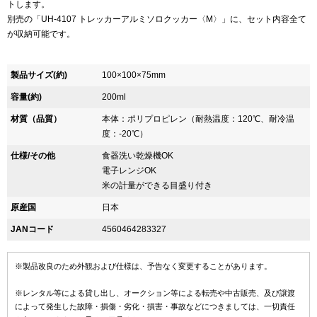
トします。
別売の「UH-4107 トレッカーアルミソロクッカー〈M〉」に、セット内容全て
が収納可能です。
製品サイズ(約)
100×100×75mm
容量(約)
200ml
材質（品質）
本体：ポリプロピレン（耐熱温度：120℃、耐冷温
度：-20℃）
仕様/その他
食器洗い乾燥機OK
電子レンジOK
米の計量ができる目盛り付き
原産国
日本
JANコード
4560464283327
※製品改良のため外観および仕様は、予告なく変更することがあります。
※レンタル等による貸し出し、オークション等による転売や中古販売、及び譲渡
によって発生した故障・損傷・劣化・損害・事故などにつきましては、一切責任