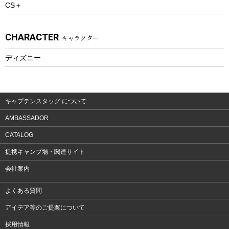
CS＋
ウェルネス
アクセサリー
CHARACTER
キャラクター
ウェア、タオル
フィットネス
ディズニー
ウェア
アクセサリー
キャプテンスタッグ について
AMBASSADOR
CATALOG
提携キャンプ場・関連サイト
会社案内
よくある質問
アイデア等のご提案について
採用情報