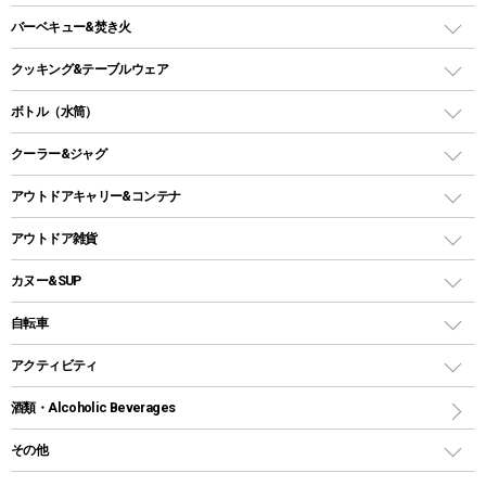
ファニチャーアクセサリー
ガスランタン
ガスバーナー
タープ
バーベキュー&焚き火
オイルランタン
ガスコンロ
ヘキサタープ
バーベキューコンロ、グリル
クッキング&テーブルウェア
ランタンスタンド
スクエアタープ（レクタタープ）
ガス缶
スタンダードタイプグリル
ダッチオーブン
ボトル（水筒）
LEDライト
メッシュタープ
ガスランタン
焚き火台タイプ（ロースタイル）グリル
スキレット
ステンレスボトル
クーラー&ジャグ
自立式タープ
ヘッドライト
ガストーチ、ライター
卓上タイプグリル
ホットサンドメーカー
シェルター（スクリーンタープ）
スクリュータイプ
キャンドル
クーラーボックス
アウトドアキャリー&コンテナ
パーティータイプグリル
クッカー、コッヘル
パラソル
コップ付きタイプ
多用途タイプグリル
クーラーバッグ
アウトドアキャリー
アウトドア雑貨
クッカーセット
テントアクセサリー
ワンタッチタイプ
ソロキャンプ用グリル
ウォータージャグ
コンテナ
バックパック&バッグ
カヌー&SUP
プラスチックボトル
シェラカップ
ペグ
鉄板、アミ
ウォーターボトル
デイパック、ウェストバッグ
ディズニーボトル
ポール
クッキングツール
インフレータブル
自転車
焚き火台&ストーブ
保冷剤
リュック、バックパック
グランドシート
トング
カヌー
火起こし
折りたたみ自転車
アクティビティ
トートバッグ、サコッシュ
ガイドロープ
ナイフ
カヤック
火消し
スポーツサイクル
マリン
酒類・Alcoholic Beverages
ショッピングキャリー
ツール
食器類
SUP
バーベキューツール
シティサイクル
スーツケース
ボディボード
その他
カトラリー
パドル
焚き火アクセサリー
子供向け自転車
その他アウトドア雑貨
ラッシュガード