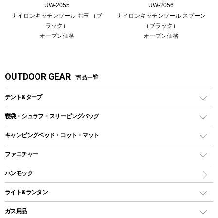
UW-2055
UW-2056
ナイロンキッチンツール お玉 （ブ
ナイロンキッチンツール スプーン
ラック）
（ブラック）
オープン価格
オープン価格
OUTDOOR GEAR
商品一覧
テント&タープ
テント
寝袋・シュラフ・スリーピングバッグ
ドームテント
レクタングラー型（封筒型）シュラフ
キャンピングベッド・コット・マット
ツールームテント
マミー型（人形型）シュラフ
キャンピングベッド・コット
ファニチャー
ワンポールテント
インナーシュラフ
マット
アウトドアテーブル
ハンモック
シェルターテント
インフレータブルマット
ワンタッチテント
アウトドアチェア
ライト&ランタン
ピロー
ソロテント
レジャーシート
LEDランタン
ガス用品
ロッジ型・オリジナルテント