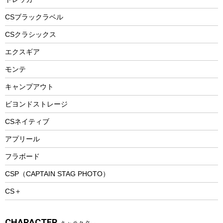
自転車ウェア
フードボトル
フローティングベスト
アクセサリー
ツール、他
CSブラックラベル
ヘルメット
コーヒー&ミル
CSクラシックス
エアーポンプ
トレー
エクスギア
ビーチテント
ランチョンマット
モンテ
ウィンター
ランチボックス
キャンプアウト
スノーシュー
ピクニックセット
防寒ウェア
ビヨンドストレージ
ツール&アクセサリー
CSネイティブ
トレッキング
アプリール
トレッキングステッキ
フラボード
トレッキングアクセサリー
CSP（CAPTAIN STAG PHOTO）
プレイグッズ
CS＋
ウェルネス
アクセサリー
CHARACTER
キャラクター
ウェア、タオル