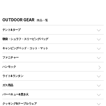
OUTDOOR GEAR
商品一覧
テント&タープ
テント
寝袋・シュラフ・スリーピングバッグ
ドームテント
レクタングラー型（封筒型）シュラフ
キャンピングベッド・コット・マット
ツールームテント
マミー型（人形型）シュラフ
キャンピングベッド・コット
ファニチャー
ワンポールテント
インナーシュラフ
マット
アウトドアテーブル
ハンモック
シェルターテント
インフレータブルマット
ワンタッチテント
アウトドアチェア
ライト&ランタン
ピロー
ソロテント
レジャーシート
LEDランタン
ガス用品
ロッジ型・オリジナルテント
ファニチャーアクセサリー
ガスランタン
ガスバーナー
タープ
バーベキュー&焚き火
オイルランタン
ガスコンロ
ヘキサタープ
バーベキューコンロ、グリル
クッキング&テーブルウェア