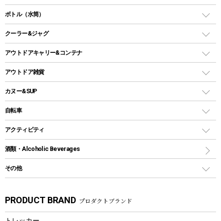
ランタンスタンド
スクエアタープ（レクタタープ）
ガス缶
スタンダードタイプグリル
ダッチオーブン
ボトル（水筒）
LEDライト
メッシュタープ
ガスランタン
焚き火台タイプ（ロースタイル）グリル
スキレット
ステンレスボトル
クーラー&ジャグ
自立式タープ
ヘッドライト
ガストーチ、ライター
卓上タイプグリル
ホットサンドメーカー
シェルター（スクリーンタープ）
スクリュータイプ
キャンドル
クーラーボックス
アウトドアキャリー&コンテナ
パーティータイプグリル
クッカー、コッヘル
パラソル
コップ付きタイプ
多用途タイプグリル
クーラーバッグ
アウトドアキャリー
アウトドア雑貨
クッカーセット
テントアクセサリー
ワンタッチタイプ
ソロキャンプ用グリル
ウォータージャグ
コンテナ
バックパック&バッグ
カヌー&SUP
プラスチックボトル
シェラカップ
ペグ
鉄板、アミ
ウォーターボトル
デイパック、ウェストバッグ
ディズニーボトル
ポール
クッキングツール
インフレータブル
自転車
焚き火台&ストーブ
保冷剤
リュック、バックパック
グランドシート
トング
カヌー
火起こし
折りたたみ自転車
アクティビティ
トートバッグ、サコッシュ
ガイドロープ
ナイフ
カヤック
火消し
スポーツサイクル
マリン
酒類・Alcoholic Beverages
ショッピングキャリー
ツール
食器類
SUP
バーベキューツール
シティサイクル
スーツケース
ボディボード
その他
カトラリー
パドル
焚き火アクセサリー
子供向け自転車
その他アウトドア雑貨
ラッシュガード
ガーデニング
タンブラー
フローティングベスト
スモーカー、燻製器
自転車部品
ビーチサンダル
カラビナ
PRODUCT BRAND
プロダクトブランド
湯たんぽ
マグカップ、カップ
ヘルメット
燃料・着火剤・炭
テント
自転車用アクセサリー
レイン
防災用品
ステンレスボトル
エアーポンプ
トレッカー
パラソル
スプレー関係