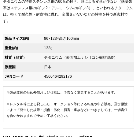
チタニウムの特長ステンレス鋼の60％の軽さ、熱による変形が少ない（熱膨張
率はステンレス鋼の約1／2・アルミニウムの約1／3）、といわれるチタニウム
は、軽くて耐久性・耐食性に優れ、金属臭がないなどの特性を持つ新素材で
す。
製品サイズ(約)
86×123×高さ100mm
重量(約)
133g
材質（品質）
チタニウム（表面加工：シリコン樹脂塗装）
原産国
日本
JANコード
4560464292176
※製品改良のため外観および仕様は、予告なく変更することがあります。
※レンタル等による貸し出し、オークション等による転売や中古販売、及び譲渡
によって発生した故障・損傷・劣化・損害・事故などにつきましては、一切責任
を負いかねますので予めご了承ください。