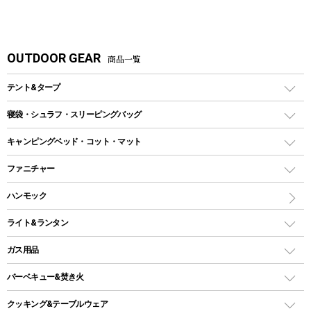
OUTDOOR GEAR
商品一覧
テント&タープ
テント
寝袋・シュラフ・スリーピングバッグ
ドームテント
レクタングラー型（封筒型）シュラフ
キャンピングベッド・コット・マット
ツールームテント
マミー型（人形型）シュラフ
キャンピングベッド・コット
ファニチャー
ワンポールテント
インナーシュラフ
マット
アウトドアテーブル
ハンモック
シェルターテント
インフレータブルマット
ワンタッチテント
アウトドアチェア
ライト&ランタン
ピロー
ソロテント
レジャーシート
LEDランタン
ガス用品
ロッジ型・オリジナルテント
ファニチャーアクセサリー
ガスランタン
ガスバーナー
タープ
バーベキュー&焚き火
オイルランタン
ガスコンロ
ヘキサタープ
バーベキューコンロ、グリル
クッキング&テーブルウェア