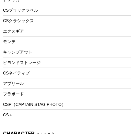
自転車ウェア
フードボトル
フローティングベスト
アクセサリー
ツール、他
CSブラックラベル
ヘルメット
コーヒー&ミル
CSクラシックス
エアーポンプ
トレー
エクスギア
ビーチテント
ランチョンマット
モンテ
ウィンター
ランチボックス
キャンプアウト
スノーシュー
ピクニックセット
防寒ウェア
ビヨンドストレージ
ツール&アクセサリー
CSネイティブ
トレッキング
アプリール
トレッキングステッキ
フラボード
トレッキングアクセサリー
CSP（CAPTAIN STAG PHOTO）
プレイグッズ
CS＋
ウェルネス
アクセサリー
CHARACTER
キャラクター
ウェア、タオル