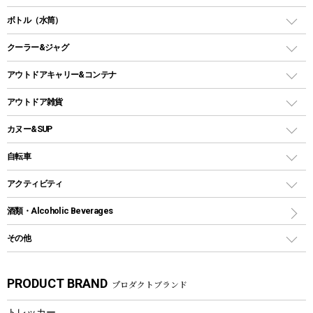
ランタンスタンド
スクエアタープ（レクタタープ）
ガス缶
スタンダードタイプグリル
ダッチオーブン
ボトル（水筒）
LEDライト
メッシュタープ
ガスランタン
焚き火台タイプ（ロースタイル）グリル
スキレット
ステンレスボトル
クーラー&ジャグ
自立式タープ
ヘッドライト
ガストーチ、ライター
卓上タイプグリル
ホットサンドメーカー
シェルター（スクリーンタープ）
スクリュータイプ
キャンドル
クーラーボックス
アウトドアキャリー&コンテナ
パーティータイプグリル
クッカー、コッヘル
パラソル
コップ付きタイプ
多用途タイプグリル
クーラーバッグ
アウトドアキャリー
アウトドア雑貨
クッカーセット
テントアクセサリー
ワンタッチタイプ
ソロキャンプ用グリル
ウォータージャグ
コンテナ
バックパック&バッグ
カヌー&SUP
プラスチックボトル
シェラカップ
ペグ
鉄板、アミ
ウォーターボトル
デイパック、ウェストバッグ
ディズニーボトル
ポール
クッキングツール
インフレータブル
自転車
焚き火台&ストーブ
保冷剤
リュック、バックパック
グランドシート
トング
カヌー
火起こし
折りたたみ自転車
アクティビティ
トートバッグ、サコッシュ
ガイドロープ
ナイフ
カヤック
火消し
スポーツサイクル
マリン
酒類・Alcoholic Beverages
ショッピングキャリー
ツール
食器類
SUP
バーベキューツール
シティサイクル
スーツケース
ボディボード
その他
カトラリー
パドル
焚き火アクセサリー
子供向け自転車
その他アウトドア雑貨
ラッシュガード
ガーデニング
タンブラー
フローティングベスト
スモーカー、燻製器
自転車部品
ビーチサンダル
カラビナ
PRODUCT BRAND
プロダクトブランド
湯たんぽ
マグカップ、カップ
ヘルメット
燃料・着火剤・炭
テント
自転車用アクセサリー
レイン
防災用品
ステンレスボトル
エアーポンプ
トレッカー
パラソル
スプレー関係