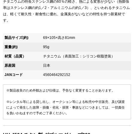
チタニウムの特長ステンレス鋼の60％の軽さ、熱による変形が少ない（熱膨張
率はステンレス鋼の約1／2・アルミニウムの約1／3）、といわれるチタニウム
は、軽くて耐久性・耐食性に優れ、金属臭がないなどの特性を持つ新素材で
す。
製品サイズ(約)
69×105×高さ81mm
重量(約)
95g
材質（品質）
チタニウム（表面加工：シリコン樹脂塗装）
原産国
日本
JANコード
4560464292152
※製品改良のため外観および仕様は、予告なく変更することがあります。
※レンタル等による貸し出し、オークション等による転売や中古販売、及び譲渡
によって発生した故障・損傷・劣化・損害・事故などにつきましては、一切責任
を負いかねますので予めご了承ください。