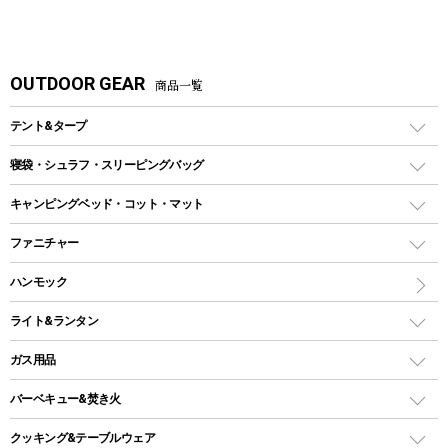
OUTDOOR GEAR
商品一覧
テント&タープ
テント
寝袋・シュラフ・スリーピングバッグ
ドームテント
レクタングラー型（封筒型）シュラフ
キャンピングベッド・コット・マット
ツールームテント
マミー型（人形型）シュラフ
キャンピングベッド・コット
ファニチャー
ワンポールテント
インナーシュラフ
マット
アウトドアテーブル
ハンモック
シェルターテント
インフレータブルマット
ワンタッチテント
アウトドアチェア
ライト&ランタン
ピロー
ソロテント
レジャーシート
LEDランタン
ガス用品
ロッジ型・オリジナルテント
ファニチャーアクセサリー
ガスランタン
ガスバーナー
タープ
バーベキュー&焚き火
オイルランタン
ガスコンロ
ヘキサタープ
バーベキューコンロ、グリル
クッキング&テーブルウェア