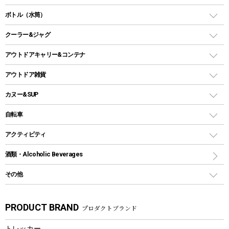
ランタンスタンド
スクエアタープ（レクタタープ）
ガス缶
スタンダードタイプグリル
ダッチオーブン
ボトル（水筒）
LEDライト
メッシュタープ
ガスランタン
焚き火台タイプ（ロースタイル）グリル
スキレット
ステンレスボトル
クーラー&ジャグ
自立式タープ
ヘッドライト
ガストーチ、ライター
卓上タイプグリル
ホットサンドメーカー
シェルター（スクリーンタープ）
スクリュータイプ
キャンドル
クーラーボックス
アウトドアキャリー&コンテナ
パーティータイプグリル
クッカー、コッヘル
パラソル
コップ付きタイプ
多用途タイプグリル
クーラーバッグ
アウトドアキャリー
アウトドア雑貨
クッカーセット
テントアクセサリー
ワンタッチタイプ
ソロキャンプ用グリル
ウォータージャグ
コンテナ
バックパック&バッグ
カヌー&SUP
プラスチックボトル
シェラカップ
ペグ
鉄板、アミ
ウォーターボトル
デイパック、ウェストバッグ
ディズニーボトル
ポール
クッキングツール
インフレータブル
自転車
焚き火台&ストーブ
保冷剤
リュック、バックパック
グランドシート
トング
カヌー
火起こし
折りたたみ自転車
アクティビティ
トートバッグ、サコッシュ
ガイドロープ
ナイフ
カヤック
火消し
スポーツサイクル
マリン
酒類・Alcoholic Beverages
ショッピングキャリー
ツール
食器類
SUP
バーベキューツール
シティサイクル
スーツケース
ボディボード
その他
カトラリー
パドル
焚き火アクセサリー
子供向け自転車
その他アウトドア雑貨
ラッシュガード
ガーデニング
タンブラー
フローティングベスト
スモーカー、燻製器
自転車部品
ビーチサンダル
カラビナ
PRODUCT BRAND
プロダクトブランド
湯たんぽ
マグカップ、カップ
ヘルメット
燃料・着火剤・炭
テント
自転車用アクセサリー
レイン
防災用品
ステンレスボトル
エアーポンプ
トレッカー
パラソル
スプレー関係