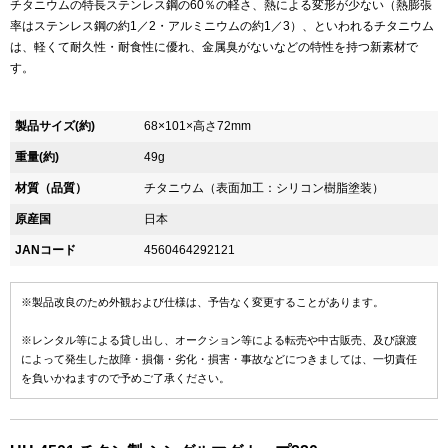
チタニウムの特長ステンレス鋼の60％の軽さ、熱による変形が少ない（熱膨張
率はステンレス鋼の約1／2・アルミニウムの約1／3）、といわれるチタニウム
は、軽くて耐久性・耐食性に優れ、金属臭がないなどの特性を持つ新素材で
す。
製品サイズ(約)
68×101×高さ72mm
重量(約)
49g
材質（品質）
チタニウム（表面加工：シリコン樹脂塗装）
原産国
日本
JANコード
4560464292121
※製品改良のため外観および仕様は、予告なく変更することがあります。
※レンタル等による貸し出し、オークション等による転売や中古販売、及び譲渡
によって発生した故障・損傷・劣化・損害・事故などにつきましては、一切責任
を負いかねますので予めご了承ください。