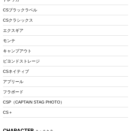
自転車ウェア
フードボトル
フローティングベスト
アクセサリー
ツール、他
CSブラックラベル
ヘルメット
コーヒー&ミル
CSクラシックス
エアーポンプ
トレー
エクスギア
ビーチテント
ランチョンマット
モンテ
ウィンター
ランチボックス
キャンプアウト
スノーシュー
ピクニックセット
防寒ウェア
ビヨンドストレージ
ツール&アクセサリー
CSネイティブ
トレッキング
アプリール
トレッキングステッキ
フラボード
トレッキングアクセサリー
CSP（CAPTAIN STAG PHOTO）
プレイグッズ
CS＋
ウェルネス
アクセサリー
CHARACTER
キャラクター
ウェア、タオル