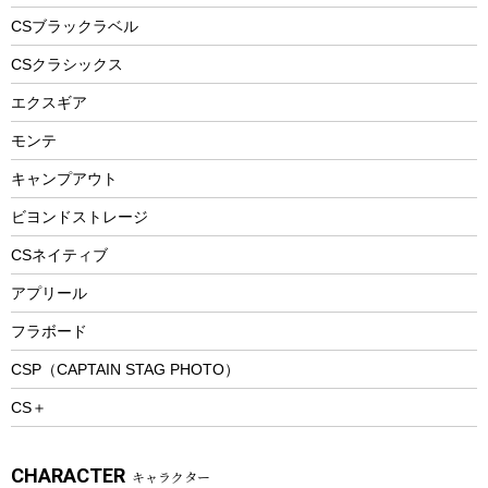
フードボトル
フローティングベスト
アクセサリー
ツール、他
CSブラックラベル
ヘルメット
コーヒー&ミル
CSクラシックス
エアーポンプ
トレー
エクスギア
ビーチテント
ランチョンマット
モンテ
ウィンター
ランチボックス
キャンプアウト
スノーシュー
ピクニックセット
防寒ウェア
ビヨンドストレージ
ツール&アクセサリー
CSネイティブ
トレッキング
アプリール
トレッキングステッキ
フラボード
トレッキングアクセサリー
CSP（CAPTAIN STAG PHOTO）
プレイグッズ
CS＋
ウェルネス
アクセサリー
CHARACTER
キャラクター
ウェア、タオル