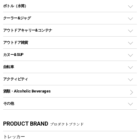
ガス缶
スタンダードタイプグリル
ダッチオーブン
ボトル（水筒）
LEDライト
メッシュタープ
ガスランタン
焚き火台タイプ（ロースタイル）グリル
スキレット
ステンレスボトル
クーラー&ジャグ
自立式タープ
ヘッドライト
ガストーチ、ライター
卓上タイプグリル
ホットサンドメーカー
シェルター（スクリーンタープ）
スクリュータイプ
キャンドル
クーラーボックス
アウトドアキャリー&コンテナ
パーティータイプグリル
クッカー、コッヘル
パラソル
コップ付きタイプ
多用途タイプグリル
クーラーバッグ
アウトドアキャリー
アウトドア雑貨
クッカーセット
テントアクセサリー
ワンタッチタイプ
ソロキャンプ用グリル
ウォータージャグ
コンテナ
バックパック&バッグ
カヌー&SUP
プラスチックボトル
シェラカップ
ペグ
鉄板、アミ
ウォーターボトル
デイパック、ウェストバッグ
ディズニーボトル
ポール
クッキングツール
インフレータブル
自転車
焚き火台&ストーブ
保冷剤
リュック、バックパック
グランドシート
トング
カヌー
火起こし
折りたたみ自転車
アクティビティ
トートバッグ、サコッシュ
ガイドロープ
ナイフ
カヤック
火消し
スポーツサイクル
マリン
酒類・Alcoholic Beverages
ショッピングキャリー
ツール
食器類
SUP
バーベキューツール
シティサイクル
スーツケース
ボディボード
その他
カトラリー
パドル
焚き火アクセサリー
子供向け自転車
その他アウトドア雑貨
ラッシュガード
ガーデニング
タンブラー
フローティングベスト
スモーカー、燻製器
自転車部品
ビーチサンダル
カラビナ
PRODUCT BRAND
プロダクトブランド
湯たんぽ
マグカップ、カップ
ヘルメット
燃料・着火剤・炭
テント
自転車用アクセサリー
レイン
防災用品
ステンレスボトル
エアーポンプ
トレッカー
パラソル
スプレー関係
自転車ウェア