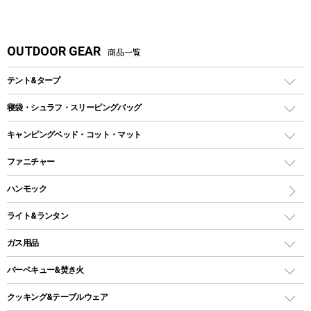
OUTDOOR GEAR
商品一覧
テント&タープ
テント
寝袋・シュラフ・スリーピングバッグ
ドームテント
レクタングラー型（封筒型）シュラフ
キャンピングベッド・コット・マット
ツールームテント
マミー型（人形型）シュラフ
キャンピングベッド・コット
ファニチャー
ワンポールテント
インナーシュラフ
マット
アウトドアテーブル
ハンモック
シェルターテント
インフレータブルマット
ワンタッチテント
アウトドアチェア
ライト&ランタン
ピロー
ソロテント
レジャーシート
LEDランタン
ガス用品
ロッジ型・オリジナルテント
ファニチャーアクセサリー
ガスランタン
ガスバーナー
タープ
バーベキュー&焚き火
オイルランタン
ガスコンロ
ヘキサタープ
バーベキューコンロ、グリル
クッキング&テーブルウェア
ランタンスタンド
スクエアタープ（レクタタープ）