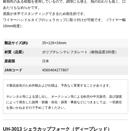
耐熱性のある樹脂を使用しているので、調理にも使え、熱の伝わりも低く、口
あたりもなめらかです。
底面が水平でスタンディングできるため衛生的です。
ワイヤーハンドルタイプのシェラカップに取り付けが可能です。（ワイヤー幅
16mm程度）
製品サイズ(約)
35×126×34mm
材質（品質）
ポリブチレンテレフタレート（耐熱温度180度）
原産国
日本
JANコード
4560464277807
※製品改良のため外観および仕様は、予告なく変更することがあります。
※レンタル等による貸し出し、オークション等による転売や中古販売、及び譲渡
によって発生した故障・損傷・劣化・損害・事故などにつきましては、一切責任
を負いかねますので予めご了承ください。
UH-3013 シェラカップフォーク（ディープレッド）