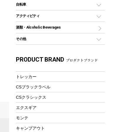
デイパック、ウェストバッグ
ディズニーボトル
ポール
クッキングツール
インフレータブル
自転車
焚き火台&ストーブ
保冷剤
リュック、バックパック
グランドシート
トング
カヌー
火起こし
折りたたみ自転車
アクティビティ
トートバッグ、サコッシュ
ガイドロープ
ナイフ
カヤック
火消し
スポーツサイクル
マリン
酒類・Alcoholic Beverages
ショッピングキャリー
ツール
食器類
SUP
バーベキューツール
シティサイクル
スーツケース
ボディボード
その他
カトラリー
パドル
焚き火アクセサリー
子供向け自転車
その他アウトドア雑貨
ラッシュガード
ガーデニング
タンブラー
フローティングベスト
スモーカー、燻製器
自転車部品
ビーチサンダル
カラビナ
PRODUCT BRAND
湯たんぽ
マグカップ、カップ
プロダクトブランド
ヘルメット
燃料・着火剤・炭
テント
自転車用アクセサリー
レイン
防災用品
ステンレスボトル
エアーポンプ
パラソル
スプレー関係
自転車ウェア
トレッカー
フードボトル
フローティングベスト
アクセサリー
ツール、他
CSブラックラベル
ヘルメット
コーヒー&ミル
エアーポンプ
CSクラシックス
トレー
ビーチテント
ランチョンマット
エクスギア
ウィンター
ランチボックス
モンテ
スノーシュー
ピクニックセット
キャンプアウト
防寒ウェア