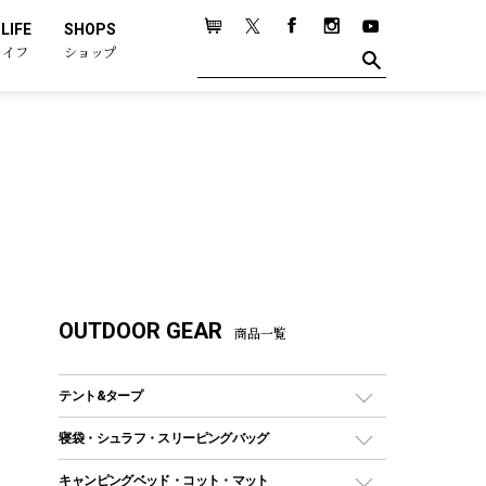
LIFE
SHOPS
ライフ
ショップ
OUTDOOR GEAR
商品一覧
テント&タープ
テント
寝袋・シュラフ・スリーピングバッグ
ドームテント
レクタングラー型（封筒型）シュラフ
キャンピングベッド・コット・マット