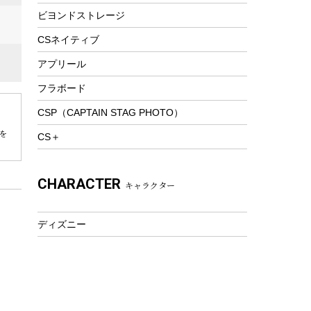
ビヨンドストレージ
ツール&アクセサリー
トレッキング
CSネイティブ
トレッキングステッキ
アプリール
トレッキングアクセサリー
フラボード
プレイグッズ
CSP（CAPTAIN STAG PHOTO）
ウェルネス
を
CS＋
アクセサリー
ウェア、タオル
CHARACTER
キャラクター
フィットネス
ウェア
ディズニー
アクセサリー