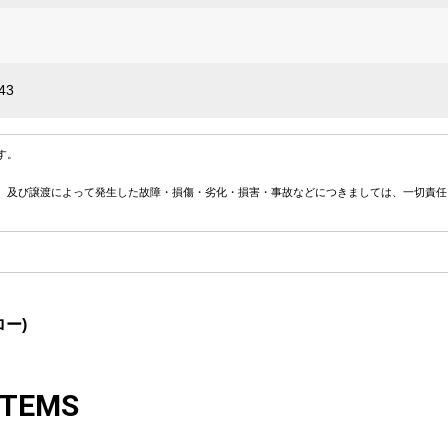
43
す。
、及び譲渡によって発生した故障・損傷・劣化・損害・事故などにつきましては、一切責任
ロー)
ITEMS