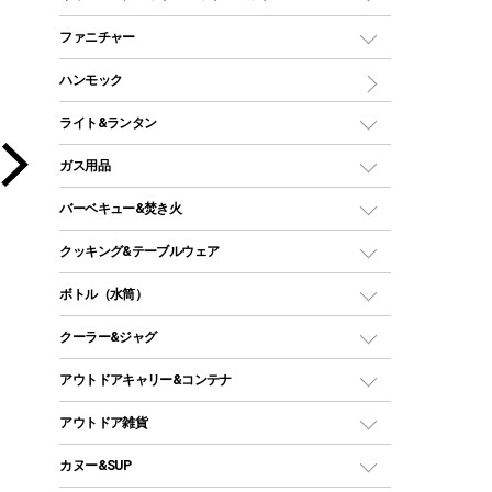
ツールームテント
マミー型（人形型）シュラフ
キャンピングベッド・コット
ファニチャー
ワンポールテント
インナーシュラフ
マット
アウトドアテーブル
ハンモック
シェルターテント
インフレータブルマット
ワンタッチテント
アウトドアチェア
ライト&ランタン
ピロー
ソロテント
レジャーシート
LEDランタン
ガス用品
ロッジ型・オリジナルテント
ファニチャーアクセサリー
ガスランタン
ガスバーナー
タープ
バーベキュー&焚き火
オイルランタン
ガスコンロ
ヘキサタープ
バーベキューコンロ、グリル
クッキング&テーブルウェア
ランタンスタンド
スクエアタープ（レクタタープ）
ガス缶
スタンダードタイプグリル
ダッチオーブン
ボトル（水筒）
LEDライト
メッシュタープ
ガスランタン
焚き火台タイプ（ロースタイル）グリル
スキレット
ステンレスボトル
クーラー&ジャグ
自立式タープ
ヘッドライト
ガストーチ、ライター
卓上タイプグリル
ホットサンドメーカー
シェルター（スクリーンタープ）
スクリュータイプ
キャンドル
クーラーボックス
アウトドアキャリー&コンテナ
パーティータイプグリル
クッカー、コッヘル
パラソル
コップ付きタイプ
多用途タイプグリル
クーラーバッグ
アウトドアキャリー
アウトドア雑貨
クッカーセット
テントアクセサリー
ワンタッチタイプ
ソロキャンプ用グリル
ウォータージャグ
コンテナ
バックパック&バッグ
カヌー&SUP
プラスチックボトル
シェラカップ
ペグ
鉄板、アミ
ワイヤーハンドルタイプのシェラカップに取
ウォーターボトル