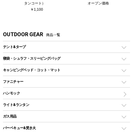
タンコート）
オープン価格
￥1,100
OUTDOOR GEAR
商品一覧
テント&タープ
テント
寝袋・シュラフ・スリーピングバッグ
ドームテント
レクタングラー型（封筒型）シュラフ
キャンピングベッド・コット・マット
ツールームテント
マミー型（人形型）シュラフ
キャンピングベッド・コット
ファニチャー
ワンポールテント
インナーシュラフ
マット
アウトドアテーブル
ハンモック
シェルターテント
インフレータブルマット
ワンタッチテント
アウトドアチェア
ライト&ランタン
ピロー
ソロテント
レジャーシート
LEDランタン
ガス用品
ロッジ型・オリジナルテント
ファニチャーアクセサリー
ガスランタン
ガスバーナー
タープ
バーベキュー&焚き火