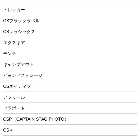
燃料・着火剤・炭
テント
自転車用アクセサリー
レイン
防災用品
ステンレスボトル
エアーポンプ
トレッカー
パラソル
スプレー関係
自転車ウェア
フードボトル
フローティングベスト
アクセサリー
ツール、他
CSブラックラベル
ヘルメット
コーヒー&ミル
CSクラシックス
エアーポンプ
トレー
エクスギア
ビーチテント
ランチョンマット
モンテ
ウィンター
ランチボックス
キャンプアウト
スノーシュー
ピクニックセット
防寒ウェア
ビヨンドストレージ
ツール&アクセサリー
CSネイティブ
トレッキング
アプリール
トレッキングステッキ
フラボード
トレッキングアクセサリー
CSP（CAPTAIN STAG PHOTO）
プレイグッズ
CS＋
ウェルネス
アクセサリー