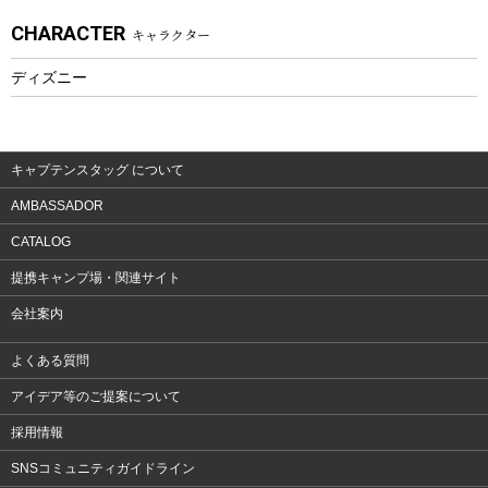
CHARACTER
キャラクター
ウェア、タオル
フィットネス
ディズニー
ウェア
アクセサリー
キャプテンスタッグ について
AMBASSADOR
CATALOG
提携キャンプ場・関連サイト
会社案内
よくある質問
アイデア等のご提案について
採用情報
SNSコミュニティガイドライン