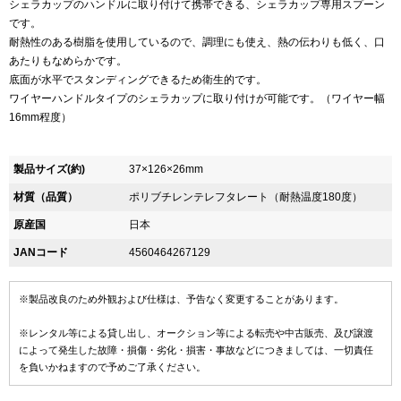
シェラカップのハンドルに取り付けて携帯できる、シェラカップ専用スプーン
です。
耐熱性のある樹脂を使用しているので、調理にも使え、熱の伝わりも低く、口
あたりもなめらかです。
底面が水平でスタンディングできるため衛生的です。
ワイヤーハンドルタイプのシェラカップに取り付けが可能です。（ワイヤー幅
16mm程度）
製品サイズ(約)
37×126×26mm
材質（品質）
ポリブチレンテレフタレート（耐熱温度180度）
原産国
日本
JANコード
4560464267129
※製品改良のため外観および仕様は、予告なく変更することがあります。
※レンタル等による貸し出し、オークション等による転売や中古販売、及び譲渡
によって発生した故障・損傷・劣化・損害・事故などにつきましては、一切責任
を負いかねますので予めご了承ください。