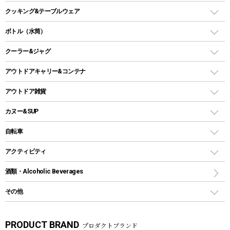
オイルランタン
ガスコンロ
ヘキサタープ
バーベキューコンロ、グリル
クッキング&テーブルウェア
ランタンスタンド
スクエアタープ（レクタタープ）
ガス缶
スタンダードタイプグリル
ダッチオーブン
ボトル（水筒）
LEDライト
メッシュタープ
ガスランタン
焚き火台タイプ（ロースタイル）グリル
スキレット
ステンレスボトル
クーラー&ジャグ
自立式タープ
ヘッドライト
ガストーチ、ライター
卓上タイプグリル
ホットサンドメーカー
シェルター（スクリーンタープ）
スクリュータイプ
キャンドル
クーラーボックス
アウトドアキャリー&コンテナ
パーティータイプグリル
クッカー、コッヘル
パラソル
コップ付きタイプ
多用途タイプグリル
クーラーバッグ
アウトドアキャリー
アウトドア雑貨
クッカーセット
テントアクセサリー
ワンタッチタイプ
ソロキャンプ用グリル
ウォータージャグ
コンテナ
バックパック&バッグ
カヌー&SUP
プラスチックボトル
シェラカップ
ペグ
鉄板、アミ
ウォーターボトル
デイパック、ウェストバッグ
ディズニーボトル
ポール
クッキングツール
インフレータブル
自転車
焚き火台&ストーブ
保冷剤
リュック、バックパック
グランドシート
トング
カヌー
火起こし
折りたたみ自転車
アクティビティ
トートバッグ、サコッシュ
ガイドロープ
ナイフ
カヤック
火消し
スポーツサイクル
マリン
酒類・Alcoholic Beverages
ショッピングキャリー
ツール
食器類
SUP
バーベキューツール
シティサイクル
スーツケース
ボディボード
その他
カトラリー
パドル
焚き火アクセサリー
子供向け自転車
その他アウトドア雑貨
ラッシュガード
ガーデニング
タンブラー
フローティングベスト
スモーカー、燻製器
自転車部品
ビーチサンダル
カラビナ
PRODUCT BRAND
プロダクトブランド
湯たんぽ
マグカップ、カップ
ヘルメット