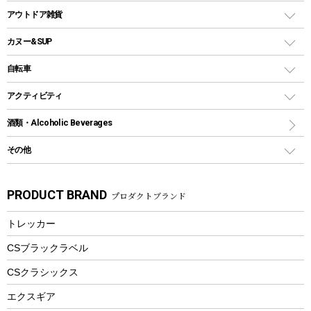
多用途タイプグリル
クーラーバッグ
アウトドアキャリー
アウトドア雑貨
クッカーセット
テントアクセサリー
ワンタッチタイプ
ソロキャンプ用グリル
ウォータージャグ
コンテナ
バックパック&バッグ
カヌー&SUP
プラスチックボトル
シェラカップ
ペグ
鉄板、アミ
ウォーターボトル
デイパック、ウェストバッグ
ディズニーボトル
ポール
クッキングツール
インフレータブル
自転車
焚き火台&ストーブ
保冷剤
リュック、バックパック
グランドシート
トング
カヌー
火起こし
折りたたみ自転車
アクティビティ
トートバッグ、サコッシュ
ガイドロープ
ナイフ
カヤック
火消し
スポーツサイクル
マリン
酒類・Alcoholic Beverages
ショッピングキャリー
ツール
食器類
SUP
バーベキューツール
シティサイクル
スーツケース
ボディボード
その他
カトラリー
パドル
焚き火アクセサリー
子供向け自転車
その他アウトドア雑貨
ラッシュガード
ガーデニング
タンブラー
フローティングベスト
スモーカー、燻製器
自転車部品
ビーチサンダル
カラビナ
PRODUCT BRAND
プロダクトブランド
湯たんぽ
マグカップ、カップ
ヘルメット
燃料・着火剤・炭
テント
自転車用アクセサリー
レイン
防災用品
ステンレスボトル
エアーポンプ
トレッカー
パラソル
スプレー関係
自転車ウェア
フードボトル
フローティングベスト
アクセサリー
ツール、他
CSブラックラベル
ヘルメット
コーヒー&ミル
CSクラシックス
エアーポンプ
トレー
エクスギア
ビーチテント
ランチョンマット