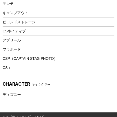
モンテ
ウィンター
ランチボックス
キャンプアウト
スノーシュー
ピクニックセット
防寒ウェア
ビヨンドストレージ
ツール&アクセサリー
CSネイティブ
トレッキング
アプリール
トレッキングステッキ
フラボード
トレッキングアクセサリー
CSP（CAPTAIN STAG PHOTO）
プレイグッズ
CS＋
ウェルネス
アクセサリー
CHARACTER
キャラクター
ウェア、タオル
フィットネス
ディズニー
ウェア
アクセサリー
キャプテンスタッグ について