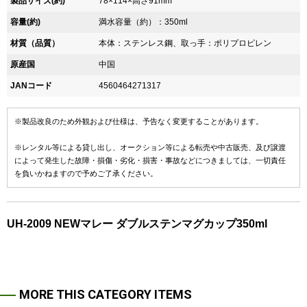
製品サイズ(約)
78×114×高さ91mm
容量(約)
満水容量（約）：350ml
材質（品質）
本体：ステンレス鋼、取っ手：ポリプロピレン
原産国
中国
JANコード
4560464271317
※製品改良のため外観および仕様は、予告なく変更することがあります。
※レンタル等による貸し出し、オークション等による転売や中古販売、及び譲渡
によって発生した故障・損傷・劣化・損害・事故などにつきましては、一切責任
を負いかねますので予めご了承ください。
UH-2009 NEWマレー ダブルステンマグカップ350ml
MORE THIS CATEGORY ITEMS