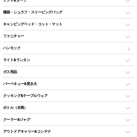
テント&タープ
テント
寝袋・シュラフ・スリーピングバッグ
ドームテント
レクタングラー型（封筒型）シュラフ
キャンピングベッド・コット・マット
ツールームテント
マミー型（人形型）シュラフ
キャンピングベッド・コット
ファニチャー
ワンポールテント
インナーシュラフ
マット
アウトドアテーブル
ハンモック
シェルターテント
インフレータブルマット
ワンタッチテント
アウトドアチェア
ライト&ランタン
ピロー
ソロテント
レジャーシート
LEDランタン
ガス用品
ロッジ型・オリジナルテント
ファニチャーアクセサリー
ガスランタン
ガスバーナー
タープ
バーベキュー&焚き火
オイルランタン
ガスコンロ
ヘキサタープ
バーベキューコンロ、グリル
クッキング&テーブルウェア
ランタンスタンド
スクエアタープ（レクタタープ）
ガス缶
スタンダードタイプグリル
ダッチオーブン
ボトル（水筒）
LEDライト
メッシュタープ
ガスランタン
焚き火台タイプ（ロースタイル）グリル
スキレット
ステンレスボトル
クーラー&ジャグ
自立式タープ
ヘッドライト
ガストーチ、ライター
卓上タイプグリル
ホットサンドメーカー
シェルター（スクリーンタープ）
スクリュータイプ
キャンドル
クーラーボックス
アウトドアキャリー&コンテナ
パーティータイプグリル
クッカー、コッヘル
パラソル
コップ付きタイプ